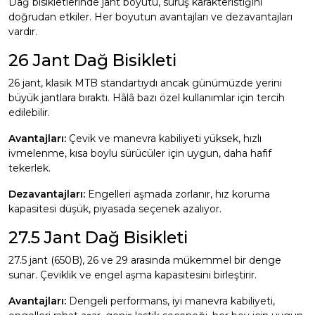
Dağ bisikletlerinde jant boyutu, sürüş karakteristiğini
doğrudan etkiler. Her boyutun avantajları ve dezavantajları
vardır.
26 Jant Dağ Bisikleti
26 jant, klasik MTB standartıydı ancak günümüzde yerini
büyük jantlara bıraktı. Hâlâ bazı özel kullanımlar için tercih
edilebilir.
Avantajları:
Çevik ve manevra kabiliyeti yüksek, hızlı
ivmelenme, kısa boylu sürücüler için uygun, daha hafif
tekerlek.
Dezavantajları:
Engelleri aşmada zorlanır, hız koruma
kapasitesi düşük, piyasada seçenek azalıyor.
27.5 Jant Dağ Bisikleti
27.5 jant (650B), 26 ve 29 arasında mükemmel bir denge
sunar. Çeviklik ve engel aşma kapasitesini birleştirir.
Avantajları:
Dengeli performans, iyi manevra kabiliyeti,