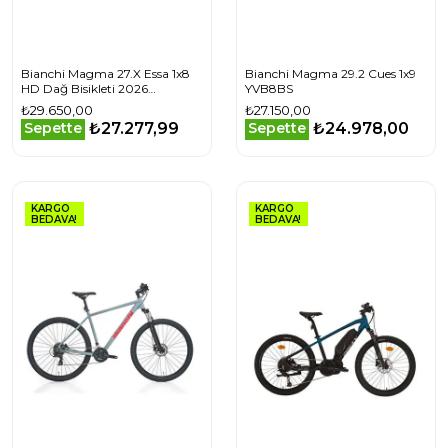
Bianchi Magma 27.X Essa 1x8
Bianchi Magma 29.2 Cues 1x9
HD Dağ Bisikleti 2026
YVB8BS
YVBCFS38
₺29.650,00
₺27.150,00
₺27.277,99
₺24.978,00
Sepette
Sepette
KARGO
KARGO
BEDAVA!
BEDAVA!