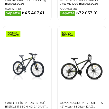
Bisikleti 2026
Vites HD Dağ Bisikleti 2026
₺45.692,00
₺33.740,00
₺43.407,41
₺32.053,01
Sepette
Sepette
KARGO
KARGO
BEDAVA!
BEDAVA!
Corelli FELİX 1.2 ERKEK DAĞ
Geroni MAGNUM - 26 MTB - 15'
BİSİKLETİ 330H HD 24 JANT 21
- 21 Vites - M.Disc - DAĞ