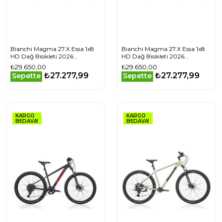
Bianchi Magma 27.X Essa 1x8
Bianchi Magma 27.X Essa 1x8
HD Dağ Bisikleti 2026
HD Dağ Bisikleti 2026
YVBCFS38
YVBCFS38
₺29.650,00
₺29.650,00
₺27.277,99
₺27.277,99
Sepette
Sepette
KARGO
KARGO
BEDAVA!
BEDAVA!