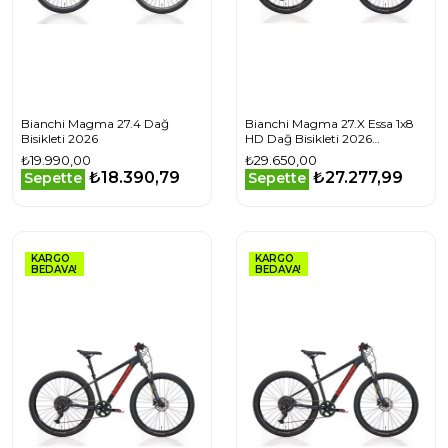
Bianchi Magma 27.4 Dağ
Bianchi Magma 27.X Essa 1x8
Bisikleti 2026
HD Dağ Bisikleti 2026
YVBCFS38
₺19.990,00
₺29.650,00
₺18.390,79
₺27.277,99
Sepette
Sepette
KARGO
KARGO
BEDAVA!
BEDAVA!