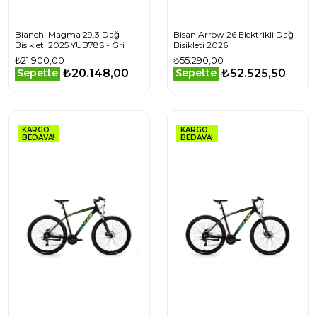
Bianchi Magma 29.3 Dağ
Bisan Arrow 26 Elektrikli Dağ
Bisikleti 2025 YUB78S - Gri
Bisikleti 2026
₺21.900,00
₺55.290,00
₺20.148,00
₺52.525,50
Sepette
Sepette
KARGO
KARGO
BEDAVA!
BEDAVA!