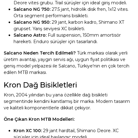
Deore vites grubu. Trail sürüşler için ideal giriş modeli.
Salcano NG 750:
27.5 jant, hidrolik disk fren, 1x12 vites.
Orta segment performans bisikleti.
Salcano NG 950:
29 jant, karbon kadro, Shimano XT
grupset. Yarış seviyesi XC bisikleti.
Salcano Astro:
Full suspension, 150mm amortisör
hareketi. Enduro sürüşler için tasarlandı.
Salcano Neden Tercih Edilmeli?
Türk markası olarak yerli
üretim avantajı, yaygın servis ağı, uygun fiyat politikası ve
geniş model yelpazesi ile Salcano, Türkiye'nin en çok tercih
edilen MTB markası.
Kron Dağ Bisikletleri
Kron, 2004 yılından bu yana özellikle dağ bisikleti
segmentinde kendini kanıtlamış bir marka. Modern tasarım
ve kaliteli komponentlerle dikkat çekiyor.
Öne Çıkan Kron MTB Modelleri:
Kron XC 100:
29 jant hardtail, Shimano Deore. XC
sürüşler için ideal başlangıç modeli.