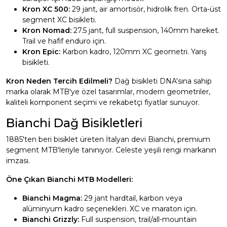
Kron XC 500:
29 jant, air amortisör, hidrolik fren. Orta-üst
segment XC bisikleti.
Kron Nomad:
27.5 jant, full suspension, 140mm hareket.
Trail ve hafif enduro için.
Kron Epic:
Karbon kadro, 120mm XC geometri. Yarış
bisikleti.
Kron Neden Tercih Edilmeli?
Dağ bisikleti DNA'sına sahip
marka olarak MTB'ye özel tasarımlar, modern geometriler,
kaliteli komponent seçimi ve rekabetçi fiyatlar sunuyor.
Bianchi Dağ Bisikletleri
1885'ten beri bisiklet üreten İtalyan devi Bianchi, premium
segment MTB'leriyle tanınıyor. Celeste yeşili rengi markanın
imzası.
Öne Çıkan Bianchi MTB Modelleri:
Bianchi Magma:
29 jant hardtail, karbon veya
alüminyum kadro seçenekleri. XC ve maraton için.
Bianchi Grizzly:
Full suspension, trail/all-mountain