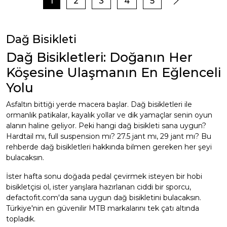
1
2
3
4
5
Dağ Bisikleti
Dağ Bisikletleri: Doğanın Her
Köşesine Ulaşmanın En Eğlenceli
Yolu
Asfaltın bittiği yerde macera başlar. Dağ bisikletleri ile
ormanlık patikalar, kayalık yollar ve dik yamaçlar senin oyun
alanın haline geliyor. Peki hangi dağ bisikleti sana uygun?
Hardtail mı, full suspension mı? 27.5 jant mı, 29 jant mı? Bu
rehberde dağ bisikletleri hakkında bilmen gereken her şeyi
bulacaksın.
İster hafta sonu doğada pedal çevirmek isteyen bir hobi
bisikletçisi ol, ister yarışlara hazırlanan ciddi bir sporcu,
defactofit.com'da sana uygun dağ bisikletini bulacaksın.
Türkiye'nin en güvenilir MTB markalarını tek çatı altında
topladık.