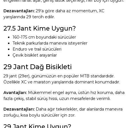
engelleri rahat aşar, geniş lastik seçeneği, her boy için uygun.
Dezavantajları:
29'a göre daha az momentum, XC
yarışlarında 29 tercih edilir.
27.5 Jant Kime Uygun?
160-175 cm boyundaki sürücüler
Teknik parkurlarda manevra isteyenler
Enduro ve trail sürücüleri
Çevik bisiklet arayanlar
29 Jant Dağ Bisikleti
29 jant (29er), günümüzün en popüler MTB standardıdır.
Özellikle XC ve maraton yarışlarında dominant konumdadır.
Avantajları:
Mükemmel engel aşma, üstün hız koruma, daha
fazla çekiş, stabil sürüş hissi, uzun mesafelerde verimli.
Dezavantajları:
Daha ağır tekerlekler, dar alanlarda manevra
zorluğu, kısa boylu sürücüler için zor.
29 Jant Kime Uygun?