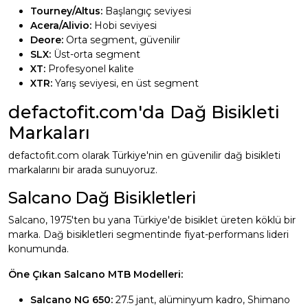
Tourney/Altus:
Başlangıç seviyesi
Acera/Alivio:
Hobi seviyesi
Deore:
Orta segment, güvenilir
SLX:
Üst-orta segment
XT:
Profesyonel kalite
XTR:
Yarış seviyesi, en üst segment
defactofit.com'da Dağ Bisikleti
Markaları
defactofit.com olarak Türkiye'nin en güvenilir dağ bisikleti
markalarını bir arada sunuyoruz.
Salcano Dağ Bisikletleri
Salcano, 1975'ten bu yana Türkiye'de bisiklet üreten köklü bir
marka. Dağ bisikletleri segmentinde fiyat-performans lideri
konumunda.
Öne Çıkan Salcano MTB Modelleri:
Salcano NG 650:
27.5 jant, alüminyum kadro, Shimano