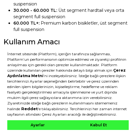
suspension
30.000 - 60.000 TL:
Üst segment hardtail veya orta
segment full suspension
60.000 TL+:
Premium karbon bisikletler, üst segment
full suspension
Kullanım Amacı
Fitness ve kondisyon:
XC hardtail yeterli
Hafta sonu macera:
Trail bisiklet ideal
Teknik parkurlar:
Full suspension önerilir
Yarış:
Kategoriye uygun bisiklet şart
Boy ve Kadro Bedeni
Doğru beden seçimi, performans ve konfor için kritik:
155-165 cm:
XS (15")
165-175 cm:
S (17")
175-183 cm:
M (19")
183-190 cm:
L (21")
190+ cm:
XL (23")