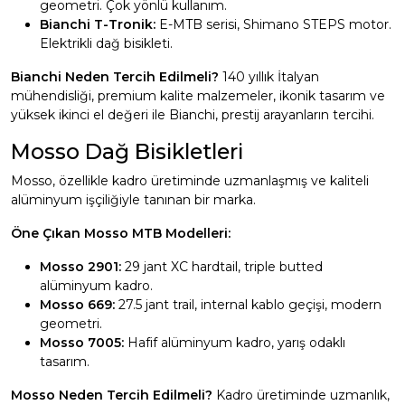
geometri. Çok yönlü kullanım.
Bianchi T-Tronik:
E-MTB serisi, Shimano STEPS motor.
Elektrikli dağ bisikleti.
Bianchi Neden Tercih Edilmeli?
140 yıllık İtalyan
mühendisliği, premium kalite malzemeler, ikonik tasarım ve
yüksek ikinci el değeri ile Bianchi, prestij arayanların tercihi.
Mosso Dağ Bisikletleri
Mosso, özellikle kadro üretiminde uzmanlaşmış ve kaliteli
alüminyum işçiliğiyle tanınan bir marka.
Öne Çıkan Mosso MTB Modelleri:
Mosso 2901:
29 jant XC hardtail, triple butted
alüminyum kadro.
Mosso 669:
27.5 jant trail, internal kablo geçişi, modern
geometri.
Mosso 7005:
Hafif alüminyum kadro, yarış odaklı
tasarım.
Mosso Neden Tercih Edilmeli?
Kadro üretiminde uzmanlık,