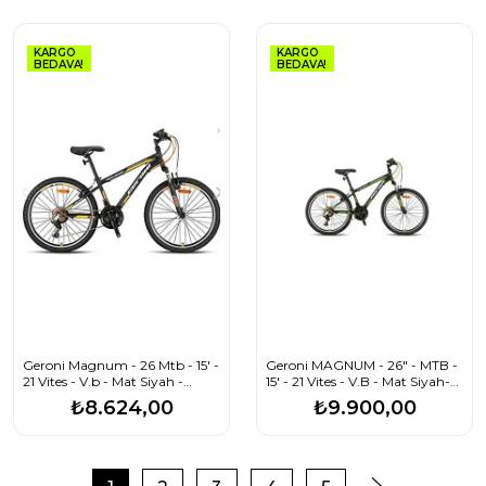
KARGO
KARGO
BEDAVA!
BEDAVA!
Geroni Magnum - 26 Mtb - 15' -
Geroni MAGNUM - 26" - MTB -
21 Vites - V.b - Mat Siyah -
15' - 21 Vites - V.B - Mat Siyah-
Gri/neon Turuncu
Yeşil/Gri
₺8.624,00
₺9.900,00