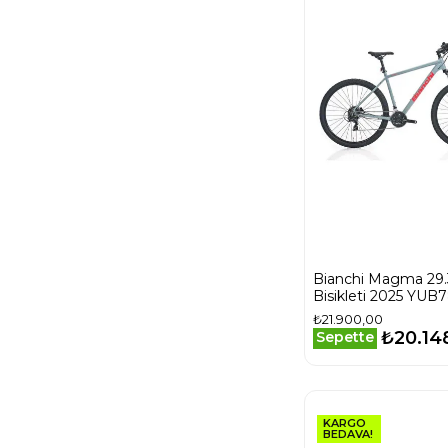
MAT BEJ-MAT
GRİ
MAT BEJ-YEŞİL
MAT BRONZ-
KAHVERENGİ
MAT GECE
MAVİSİ - SİYAH -
TURUNCU
MAT HAKİ-
SİYAH-YEŞİL
MAT KOYU
BORDO-SİYAH
MAT SİYAH-
ELEKTRİK
Bianchi Magma 29
KIRMIZI
Bisikleti 2025 YUB7
MAT SİYAH-GRİ
₺21.900,00
MAT SİYAH-
₺20.14
Sepette
NEON
TURUNCU/FÜME
MAT SİYAH-
PARLAK SİYAH
MAT SİYAH-
KARGO
BEDAVA!
SARI-FÜME