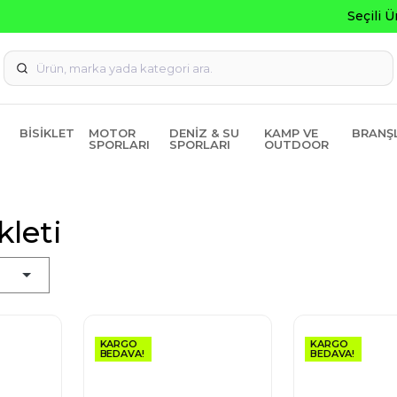
Seçili Ürünlerde ₺2000 Üzeri ₺200 İndirim Kodu: AGUSTOS20
BISIKLET
MOTOR
DENIZ & SU
KAMP VE
BRANŞ
SPORLARI
SPORLARI
OUTDOOR
kleti
KARGO
KARGO
BEDAVA!
BEDAVA!