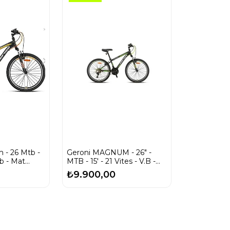
 - 26 Mtb -
Geroni MAGNUM - 26" -
V.b - Mat
MTB - 15' - 21 Vites - V.B -
n Turuncu
Mat Siyah-Yeşil/Gri
₺9.900,00