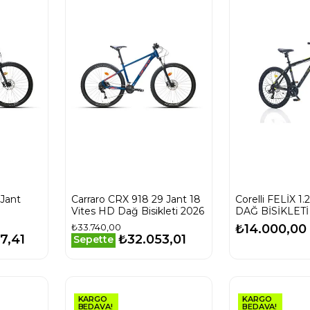
 Jant
Carraro CRX 918 29 Jant 18
Corelli FELİX 1
Vites HD Dağ Bisikleti 2026
DAĞ BİSİKLET
24 JANT 21 VİT
₺33.740,00
₺14.000,00
SARI GRİ
7,41
₺32.053,01
Sepette
KARGO
KARGO
BEDAVA!
BEDAVA!