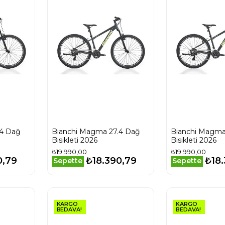
.4 Dağ
Bianchi Magma 27.4 Dağ
Bianchi Magma
Bisikleti 2026
Bisikleti 2026
₺19.990,00
₺19.990,00
0,79
₺18.390,79
₺18
Sepette
Sepette
KARGO
KARGO
BEDAVA!
BEDAVA!