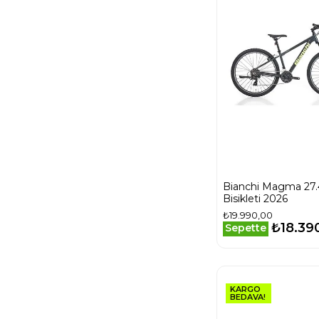
BRONZ-SİYAH-
BEYAZ
Bej Neon Sarı
Siyah
Beyaz
CUMULUS
BEYAZI
CİMENTO
GRİSİ-KIRMIZI-
SİYAH
Elektrik Sarı
FÜME-SİYAH
Bianchi Magma 27
GRİ YEŞİL
Bisikleti 2026
GRİ-PARLAK
₺19.990,00
KIRMIZI
₺18.39
Sepette
Gri
Gri Siyah
GÜL GRİ-KOYU
GRİ
KARGO
BEDAVA!
GÜMÜŞ-MAVİ-
AÇIK MAVİ