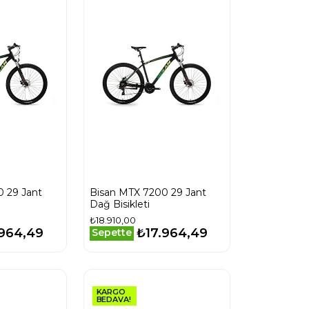
 29 Jant
Bisan MTX 7200 29 Jant
Dağ Bisikleti
₺18.910,00
.964,49
₺17.964,49
Sepette
KARGO
BEDAVA!