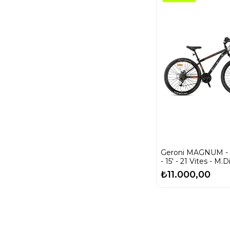
Mat Siyah Gri
Mavi
Mat Siyah Gri
Neon Sarı
Mat Siyah Mavi
Beyaz
Mat Siyah Neon
Turuncu Füme
Mat Siyah Sarı
Mat Siyah Yeşil
Mat Yeşil
Mat Yeşil Sarı
Füme
Mavi
Geroni MAGNUM -
Mor Gri
- 15' - 21 Vites - M.D
DAĞ BİSİKLETİ
Mor Siyah
₺11.000,00
ORMAN YEŞILI-
BAKIR
TURUNCU-
KROM
PARILTILI