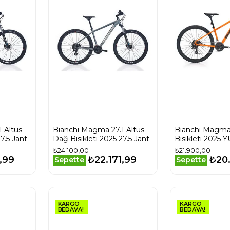
 Altus
Bianchi Magma 27.1 Altus
Bianchi Magma
7.5 Jant
Dağ Bisikleti 2025 27.5 Jant
Bisikleti 2025
Turuncu
₺24.100,00
₺21.900,00
,99
₺22.171,99
₺20
Sepette
Sepette
KARGO
KARGO
BEDAVA!
BEDAVA!