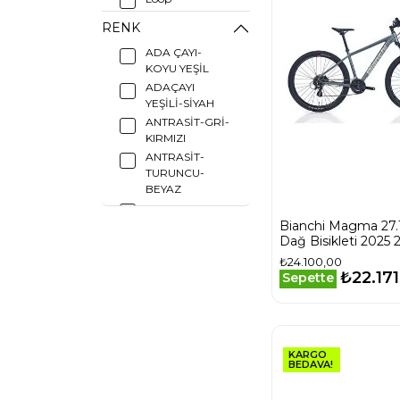
Mounty
RENK
Salcano
ADA ÇAYI-
Sarissa Bisiklet
KOYU YEŞİL
ADAÇAYI
Scott
YEŞİLİ-SİYAH
Yt Industries
ANTRASİT-GRİ-
Ümi̇t
KIRMIZI
ANTRASİT-
TURUNCU-
BEYAZ
AZUR BEYAZ
Bianchi Magma 27.1
Adaçayı Yeşili
Dağ Bisikleti 2025 2
Siyah
₺24.100,00
Açık Mavi
₺22.171
Sepette
Hologram
BEJ-NEON
SARI-SİYAH
BEJ-PARLAK
SARI
KARGO
BEDAVA!
BEJ-SİYAH-SARI
BRONZ-SİYAH