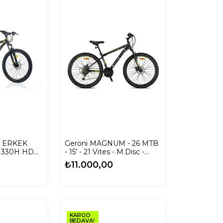
.2 ERKEK
Geroni MAGNUM - 26 MTB
İ 330H HD
- 15' - 21 Vites - M.Disc -
ES SİYAH
DAĞ BİSİKLETİ
₺11.000,00
KARGO
BEDAVA!