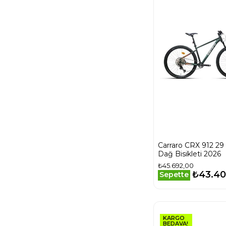
MAT SİYAH-SU
YEŞİLİ-
ANTRASİT
MAT SİYAH-
YEŞİL-GÜMÜŞ
MAT TURKUAZ-
BEYAZ
METALİK GRİ-
ALTIN-SİYAH
METALİK
LACİVERT-
GÜMÜŞ
MOR-SİYAH-
GRİ
Mat Bej Yeşil
Carraro CRX 912 29
Dağ Bisikleti 2026
Mat Haki Siyah
₺45.692,00
Mat Koyu
₺43.40
Sepette
Lacivert Gri
Kırmızı
Mat Siyah Bej
Sarı
KARGO
Mat Siyah Füme
BEDAVA!