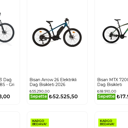
.3 Dağ
Bisan Arrow 26 Elektrikli
Bisan MTX 7200
8S - Gri
Dağ Bisikleti 2026
Dağ Bisikleti
₺55.290,00
₺18.910,00
8,00
₺52.525,50
₺17
Sepette
Sepette
KARGO
KARGO
BEDAVA!
BEDAVA!