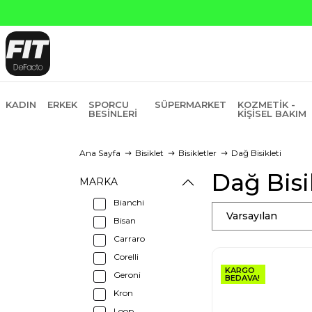
KADIN
ERKEK
SPORCU
SÜPERMARKET
KOZMETIK -
BESINLERI
KIŞISEL BAKIM
Ana Sayfa
Bisiklet
Bisikletler
Dağ Bisikleti
Dağ Bisi
MARKA
Bianchi
Varsayılan
Bisan
Carraro
Corelli
KARGO
Geroni
BEDAVA!
Kron
Loop