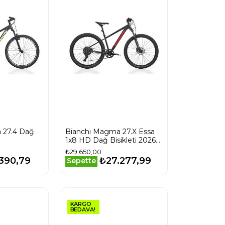
 27.4 Dağ
Bianchi Magma 27.X Essa
1x8 HD Dağ Bisikleti 2026
YVBCFS38
₺29.650,00
.390,79
₺27.277,99
Sepette
KARGO
BEDAVA!