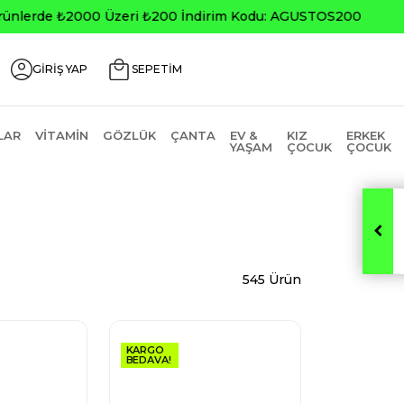
0
GİRİŞ YAP
SEPETİM
LAR
VITAMIN
GÖZLÜK
ÇANTA
EV &
KIZ
ERKEK
YAŞAM
ÇOCUK
ÇOCUK
545 Ürün
KARGO
BEDAVA!