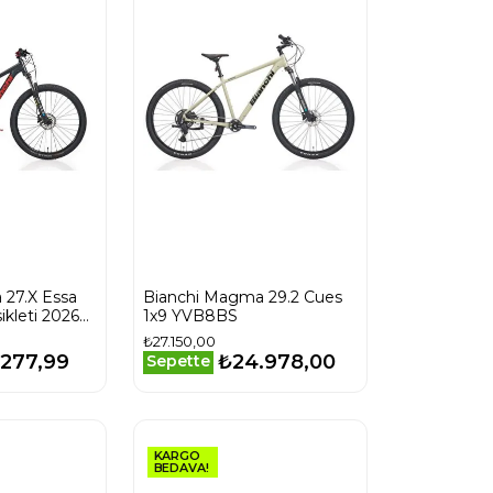
 27.X Essa
Bianchi Magma 29.2 Cues
kleti 2026
1x9 YVB8BS
₺27.150,00
.277,99
₺24.978,00
Sepette
KARGO
BEDAVA!