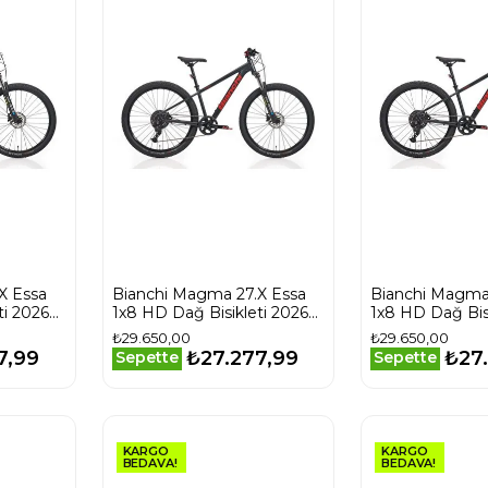
X Essa
Bianchi Magma 27.X Essa
Bianchi Magma
ti 2026
1x8 HD Dağ Bisikleti 2026
1x8 HD Dağ Bisi
YVBCFS38
YVBCFS38
₺29.650,00
₺29.650,00
7,99
₺27.277,99
₺27
Sepette
Sepette
KARGO
KARGO
BEDAVA!
BEDAVA!