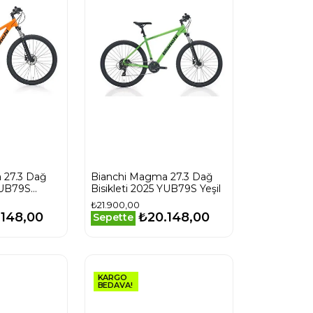
 27.3 Dağ
Bianchi Magma 27.3 Dağ
 YUB79S
Bisikleti 2025 YUB79S Yeşil
₺21.900,00
.148,00
₺20.148,00
Sepette
KARGO
BEDAVA!