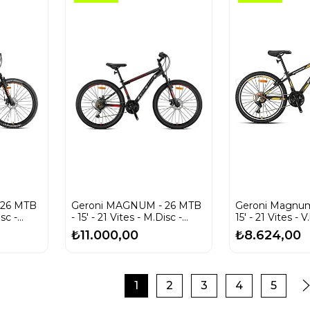
 26 MTB
Geroni MAGNUM - 26 MTB
Geroni Magnum
isc -
- 15' - 21 Vites - M.Disc -
15' - 21 Vites - 
DAĞ BİSİKLETİ
Siyah - Gri/neo
₺11.000,00
₺8.624,00
1
2
3
4
5