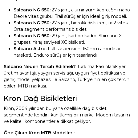
Salcano NG 650:
27.5 jant, alüminyum kadro, Shimano
Deore vites grubu. Trail sürüşler için ideal giriş modeli.
Salcano NG 750:
27.5 jant, hidrolik disk fren, 1x12 vites.
Orta segment performans bisikleti.
Salcano NG 950:
29 jant, karbon kadro, Shimano XT
grupset. Yarış seviyesi XC bisikleti.
Salcano Astro:
Full suspension, 150mm amortisör
hareketi. Enduro sürüşler için tasarlandı.
Salcano Neden Tercih Edilmeli?
Türk markası olarak yerli
üretim avantajı, yaygın servis ağı, uygun fiyat politikası ve
geniş model yelpazesi ile Salcano, Türkiye'nin en çok tercih
edilen MTB markası.
Kron Dağ Bisikletleri
Kron, 2004 yılından bu yana özellikle dağ bisikleti
segmentinde kendini kanıtlamış bir marka. Modern tasarım
ve kaliteli komponentlerle dikkat çekiyor.
Öne Çıkan Kron MTB Modelleri: