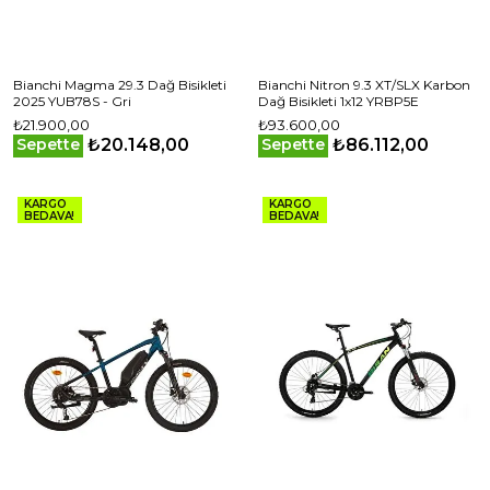
Bianchi Magma 29.3 Dağ Bisikleti
Bianchi Nitron 9.3 XT/SLX Karbon
2025 YUB78S - Gri
Dağ Bisikleti 1x12 YRBP5E
₺21.900,00
₺93.600,00
₺20.148,00
₺86.112,00
Sepette
Sepette
KARGO
KARGO
BEDAVA!
BEDAVA!