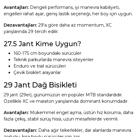
Avantajları:
Dengeli performans, iyi manevra kabiliyeti,
engelleri rahat aşar, geniş lastik seçeneği, her boy için uygun.
Dezavantajları:
29'a göre daha az momentum, XC
yarışlarında 29 tercih edilir.
27.5 Jant Kime Uygun?
160-175 cm boyundaki sürücüler
Teknik parkurlarda manevra isteyenler
Enduro ve trail sürücüleri
Çevik bisiklet arayanlar
29 Jant Dağ Bisikleti
29 jant (29er), günümüzün en popüler MTB standardıdır.
Özellikle XC ve maraton yarışlarında dominant konumdadır.
Avantajları:
Mükemmel engel aşma, üstün hız koruma, daha
fazla çekiş, stabil sürüş hissi, uzun mesafelerde verimli.
Dezavantajları:
Daha ağır tekerlekler, dar alanlarda manevra
zorluğu, kısa boylu sürücüler için zor.