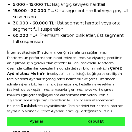
5.000 - 15.000 TL:
Başlangıç seviyesi hardtail
15.000 - 30.000 TL:
Orta segment hardtail veya giriş full
suspension
30.000 - 60.000 TL:
Üst segment hardtail veya orta
segment full suspension
60.000 TL+:
Premium karbon bisikletler, üst segment
full suspension
Kullanım Amacı
Fitness ve kondisyon:
XC hardtail yeterli
Hafta sonu macera:
Trail bisiklet ideal
Teknik parkurlar:
Full suspension önerilir
Yarış:
Kategoriye uygun bisiklet şart
Boy ve Kadro Bedeni
Doğru beden seçimi, performans ve konfor için kritik:
155-165 cm:
XS (15")
165-175 cm:
S (17")
175-183 cm:
M (19")