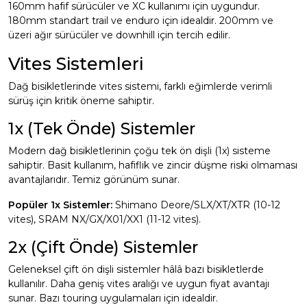
160mm hafif sürücüler ve XC kullanımı için uygundur.
180mm standart trail ve enduro için idealdir. 200mm ve
üzeri ağır sürücüler ve downhill için tercih edilir.
Vites Sistemleri
Dağ bisikletlerinde vites sistemi, farklı eğimlerde verimli
sürüş için kritik öneme sahiptir.
1x (Tek Önde) Sistemler
Modern dağ bisikletlerinin çoğu tek ön dişli (1x) sisteme
sahiptir. Basit kullanım, hafiflik ve zincir düşme riski olmaması
avantajlarıdır. Temiz görünüm sunar.
Popüler 1x Sistemler:
Shimano Deore/SLX/XT/XTR (10-12
vites), SRAM NX/GX/X01/XX1 (11-12 vites).
2x (Çift Önde) Sistemler
Geleneksel çift ön dişli sistemler hâlâ bazı bisikletlerde
kullanılır. Daha geniş vites aralığı ve uygun fiyat avantajı
sunar. Bazı touring uygulamaları için idealdir.