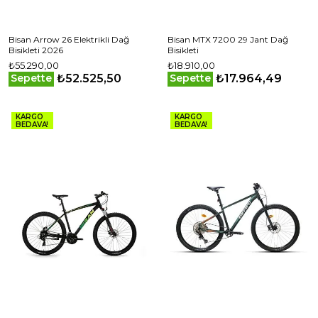
Bisan Arrow 26 Elektrikli Dağ
Bisan MTX 7200 29 Jant Dağ
Bisikleti 2026
Bisikleti
₺55.290,00
₺18.910,00
₺52.525,50
₺17.964,49
Sepette
Sepette
KARGO
KARGO
BEDAVA!
BEDAVA!