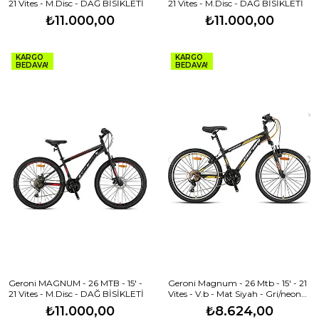
21 Vites - M.Disc - DAĞ BİSİKLETİ
21 Vites - M.Disc - DAĞ BİSİKLETİ
₺11.000,00
₺11.000,00
KARGO
KARGO
BEDAVA!
BEDAVA!
Geroni MAGNUM - 26 MTB - 15' -
Geroni Magnum - 26 Mtb - 15' - 21
21 Vites - M.Disc - DAĞ BİSİKLETİ
Vites - V.b - Mat Siyah - Gri/neon
Turuncu
₺11.000,00
₺8.624,00