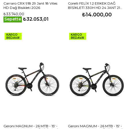
Carraro CRX 918 29 Jant 18 Vites
Corelli FELİX 1.2 ERKEK DAĞ
HD Dağ Bisikleti 2026
BİSİKLETİ 330H HD 24 JANT 21
VİTES SİYAH SARI GRİ
₺33.740,00
₺14.000,00
₺32.053,01
Sepette
KARGO
KARGO
BEDAVA!
BEDAVA!
Geroni MAGNUM - 26 MTB - 15' -
Geroni MAGNUM - 26 MTB - 15' -