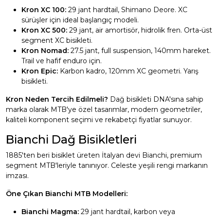
Kron XC 100:
29 jant hardtail, Shimano Deore. XC
sürüşler için ideal başlangıç modeli.
Kron XC 500:
29 jant, air amortisör, hidrolik fren. Orta-üst
segment XC bisikleti.
Kron Nomad:
27.5 jant, full suspension, 140mm hareket.
Trail ve hafif enduro için.
Kron Epic:
Karbon kadro, 120mm XC geometri. Yarış
bisikleti.
Kron Neden Tercih Edilmeli?
Dağ bisikleti DNA'sına sahip
marka olarak MTB'ye özel tasarımlar, modern geometriler,
kaliteli komponent seçimi ve rekabetçi fiyatlar sunuyor.
Bianchi Dağ Bisikletleri
1885'ten beri bisiklet üreten İtalyan devi Bianchi, premium
segment MTB'leriyle tanınıyor. Celeste yeşili rengi markanın
imzası.
Öne Çıkan Bianchi MTB Modelleri:
Bianchi Magma:
29 jant hardtail, karbon veya