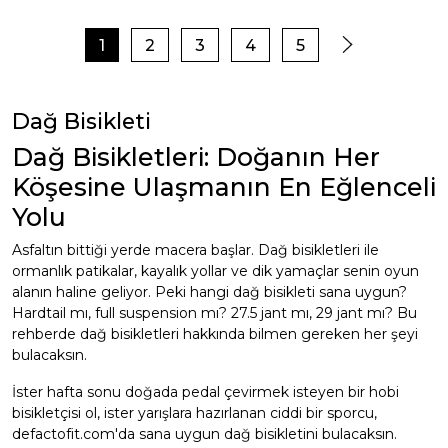
1
2
3
4
5
Dağ Bisikleti
Dağ Bisikletleri: Doğanın Her
Köşesine Ulaşmanın En Eğlenceli
Yolu
Asfaltın bittiği yerde macera başlar. Dağ bisikletleri ile
ormanlık patikalar, kayalık yollar ve dik yamaçlar senin oyun
alanın haline geliyor. Peki hangi dağ bisikleti sana uygun?
Hardtail mı, full suspension mı? 27.5 jant mı, 29 jant mı? Bu
rehberde dağ bisikletleri hakkında bilmen gereken her şeyi
bulacaksın.
İster hafta sonu doğada pedal çevirmek isteyen bir hobi
bisikletçisi ol, ister yarışlara hazırlanan ciddi bir sporcu,
defactofit.com'da sana uygun dağ bisikletini bulacaksın.