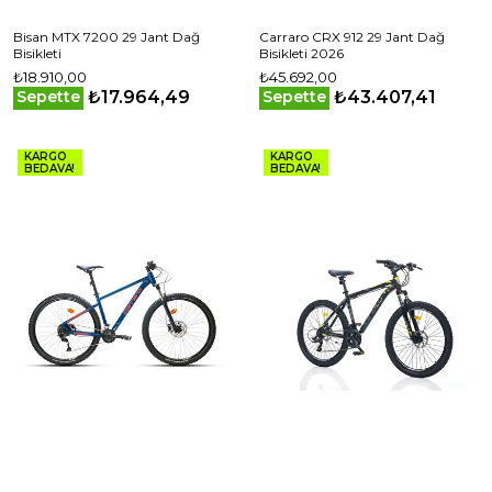
Bisan MTX 7200 29 Jant Dağ
Carraro CRX 912 29 Jant Dağ
Bisikleti
Bisikleti 2026
₺18.910,00
₺45.692,00
₺17.964,49
₺43.407,41
Sepette
Sepette
KARGO
KARGO
BEDAVA!
BEDAVA!