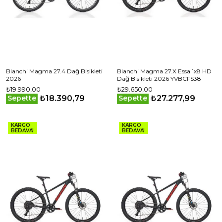
Bianchi Magma 27.4 Dağ Bisikleti
Bianchi Magma 27.X Essa 1x8 HD
2026
Dağ Bisikleti 2026 YVBCFS38
₺19.990,00
₺29.650,00
₺18.390,79
₺27.277,99
Sepette
Sepette
KARGO
KARGO
BEDAVA!
BEDAVA!