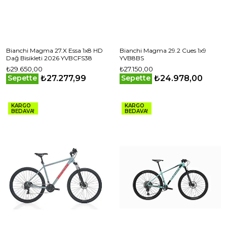
Bianchi Magma 27.X Essa 1x8 HD
Bianchi Magma 29.2 Cues 1x9
Dağ Bisikleti 2026 YVBCFS38
YVB8BS
₺29.650,00
₺27.150,00
₺27.277,99
₺24.978,00
Sepette
Sepette
KARGO
KARGO
BEDAVA!
BEDAVA!