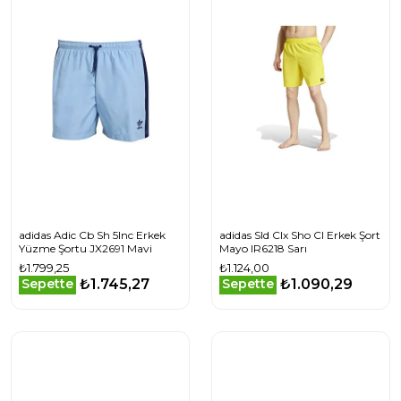
adidas Adic Cb Sh 5Inc Erkek
adidas Sld Clx Sho Cl Erkek Şort
Yüzme Şortu JX2691 Mavi
Mayo IR6218 Sarı
₺1.799,25
₺1.124,00
₺1.745,27
₺1.090,29
Sepette
Sepette