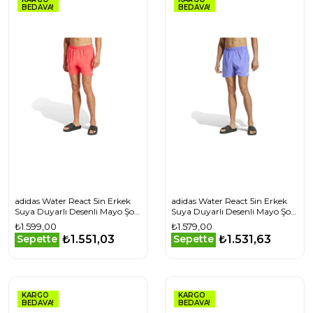
BEDAVA!
BEDAVA!
adidas Water React 5in Erkek
adidas Water React 5in Erkek
Suya Duyarlı Desenli Mayo Şort
Suya Duyarlı Desenli Mayo Şort
JD6842 Kırmızı
JE6093 Mavi
₺1.599,00
₺1.579,00
₺1.551,03
₺1.531,63
Sepette
Sepette
KARGO
KARGO
BEDAVA!
BEDAVA!