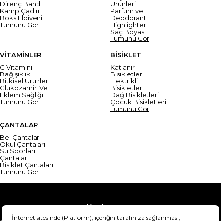
Direnç Bandı
Ürünleri
Kamp Çadırı
Parfüm ve
Boks Eldiveni
Deodorant
Tümünü Gör
Highlighter
Saç Boyası
Tümünü Gör
VİTAMİNLER
BİSİKLET
C Vitamini
Katlanır
Bağışıklık
Bisikletler
Bitkisel Ürünler
Elektrikli
Glukozamin Ve
Bisikletler
Eklem Sağlığı
Dağ Bisikletleri
Tümünü Gör
Çocuk Bisikletleri
Tümünü Gör
ÇANTALAR
Bel Çantaları
Okul Çantaları
Su Sporları
Çantaları
Bisiklet Çantaları
Tümünü Gör
Yardım