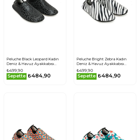
Peluche Black Leopard Kadın
Peluche Bright Zebra Kadın
Deniz & Havuz Ayakkabısı
Deniz & Havuz Ayakkabısı
BLACK-LEOPARD Siyah
BRIGHT-ZEBRA Siyah
₺499,90
₺499,90
₺484,90
₺484,90
Sepette
Sepette