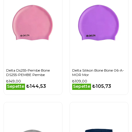
Delta Ds255-Pembe Bone
Delta Silikon Bone Bone 06-A-
DS255-PEMBE Pembe
MOR Mor
₺149,00
₺109,00
₺144,53
₺105,73
Sepette
Sepette