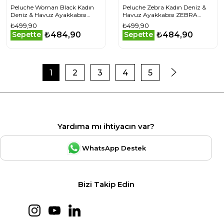
Peluche Woman Black Kadın
Peluche Zebra Kadın Deniz &
Deniz & Havuz Ayakkabısı
Havuz Ayakkabısı ZEBRA
WOMAN-BLACK Siyah
Siyah
₺499,90
₺499,90
₺484,90
₺484,90
Sepette
Sepette
1
2
3
4
5
Yardıma mı ihtiyacın var?
WhatsApp Destek
Bizi Takip Edin