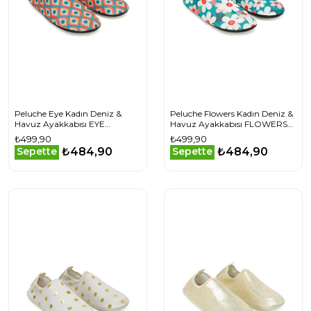
Peluche Eye Kadın Deniz &
Peluche Flowers Kadın Deniz &
Havuz Ayakkabısı EYE
Havuz Ayakkabısı FLOWERS
Turuncu
Renkli
₺499,90
₺499,90
₺484,90
₺484,90
Sepette
Sepette