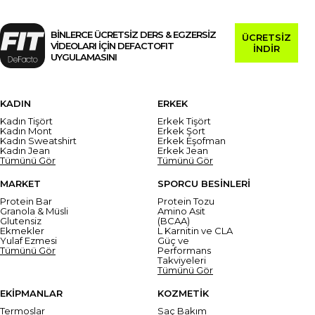
BİNLERCE ÜCRETSİZ DERS & EGZERSİZ
ÜCRETSİZ
VİDEOLARI İÇİN DEFACTOFIT
İNDİR
UYGULAMASINI
KADIN
ERKEK
Kadın Tişört
Erkek Tişört
Kadın Mont
Erkek Şort
Kadın Sweatshirt
Erkek Eşofman
Kadın Jean
Erkek Jean
Tümünü Gör
Tümünü Gör
MARKET
SPORCU BESİNLERİ
Protein Bar
Protein Tozu
Granola & Müsli
Amino Asit
Glutensiz
(BCAA)
Ekmekler
L Karnitin ve CLA
Yulaf Ezmesi
Güç ve
Tümünü Gör
Performans
Takviyeleri
Tümünü Gör
EKİPMANLAR
KOZMETİK
Termoslar
Saç Bakım