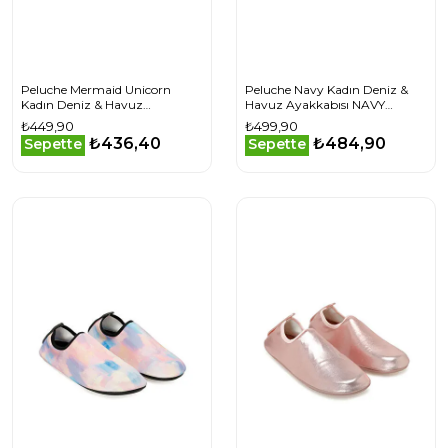
Peluche Mermaid Unicorn
Peluche Navy Kadın Deniz &
Kadın Deniz & Havuz
Havuz Ayakkabısı NAVY
Ayakkabısı MERMAID-
Lacivert
₺449,90
₺499,90
UNICORN Pembe
₺436,40
₺484,90
Sepette
Sepette