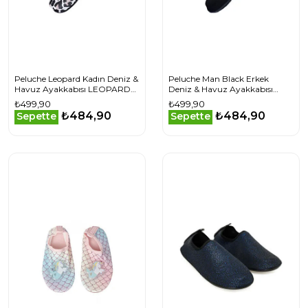
Peluche Leopard Kadın Deniz &
Peluche Man Black Erkek
Havuz Ayakkabısı LEOPARD
Deniz & Havuz Ayakkabısı
Bej
MAN-BLACK Siyah
₺499,90
₺499,90
₺484,90
₺484,90
Sepette
Sepette