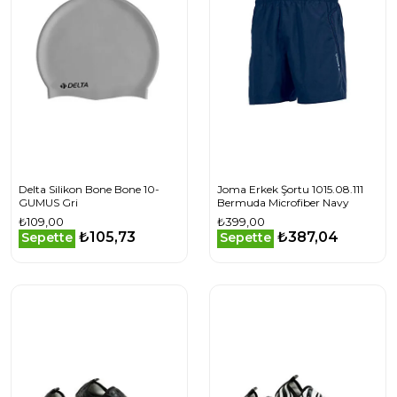
Delta Silikon Bone Bone 10-
Joma Erkek Şortu 1015.08.111
GUMUS Gri
Bermuda Microfiber Navy
₺109,00
₺399,00
₺105,73
₺387,04
Sepette
Sepette