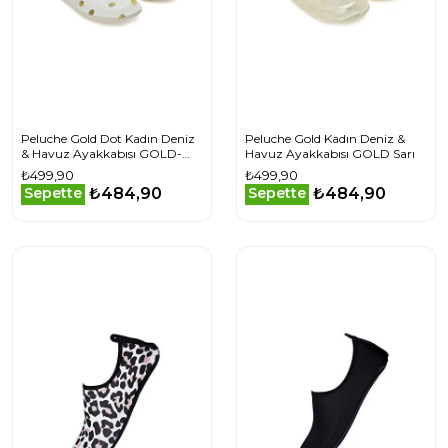
Peluche Gold Dot Kadın Deniz
Peluche Gold Kadın Deniz &
& Havuz Ayakkabısı GOLD-
Havuz Ayakkabısı GOLD Sarı
DOT Bej
₺499,90
₺499,90
₺484,90
₺484,90
Sepette
Sepette