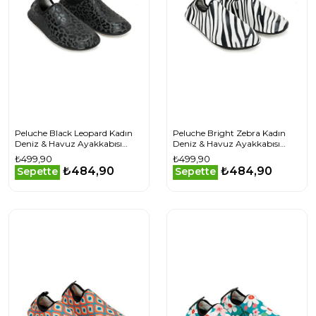
Peluche Black Leopard Kadın
Peluche Bright Zebra Kadın
Deniz & Havuz Ayakkabısı
Deniz & Havuz Ayakkabısı
BLACK-LEOPARD Siyah
BRIGHT-ZEBRA Siyah
₺499,90
₺499,90
₺484,90
₺484,90
Sepette
Sepette