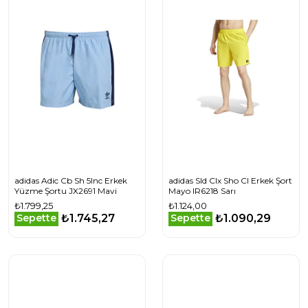
adidas Adic Cb Sh 5Inc Erkek
adidas Sld Clx Sho Cl Erkek Şort
Yüzme Şortu JX2691 Mavi
Mayo IR6218 Sarı
₺1.799,25
₺1.124,00
₺1.745,27
₺1.090,29
Sepette
Sepette