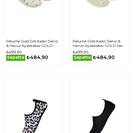
Peluche Gold Dot Kadın Deniz
Peluche Gold Kadın Deniz &
& Havuz Ayakkabısı GOLD-
Havuz Ayakkabısı GOLD Sarı
DOT Bej
₺499,90
₺499,90
₺484,90
₺484,90
Sepette
Sepette