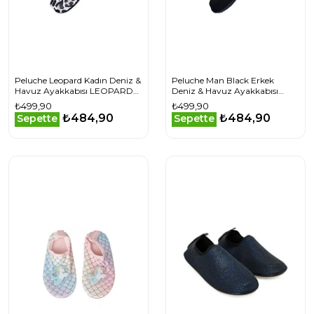
Peluche Leopard Kadın Deniz &
Peluche Man Black Erkek
Havuz Ayakkabısı LEOPARD
Deniz & Havuz Ayakkabısı
Bej
MAN-BLACK Siyah
₺499,90
₺499,90
₺484,90
₺484,90
Sepette
Sepette