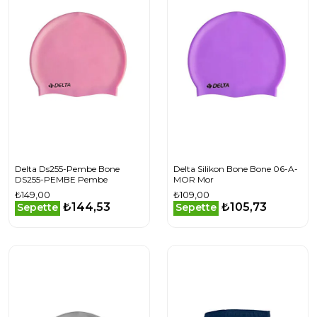
Delta Ds255-Pembe Bone
Delta Silikon Bone Bone 06-A-
DS255-PEMBE Pembe
MOR Mor
₺149,00
₺109,00
₺144,53
₺105,73
Sepette
Sepette