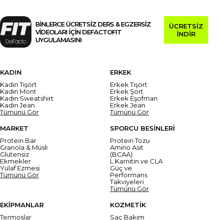
BİNLERCE ÜCRETSİZ DERS & EGZERSİZ
ÜCRETSİZ
VİDEOLARI İÇİN DEFACTOFIT
İNDİR
UYGULAMASINI
KADIN
ERKEK
Kadın Tişört
Erkek Tişört
Kadın Mont
Erkek Şort
Kadın Sweatshirt
Erkek Eşofman
Kadın Jean
Erkek Jean
Tümünü Gör
Tümünü Gör
MARKET
SPORCU BESİNLERİ
Protein Bar
Protein Tozu
Granola & Müsli
Amino Asit
Glutensiz
(BCAA)
Ekmekler
L Karnitin ve CLA
Yulaf Ezmesi
Güç ve
Tümünü Gör
Performans
Takviyeleri
Tümünü Gör
EKİPMANLAR
KOZMETİK
Termoslar
Saç Bakım