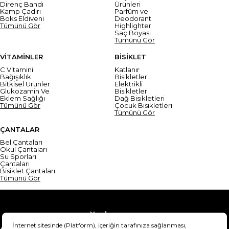
Direnç Bandı
Ürünleri
Kamp Çadırı
Parfüm ve
Boks Eldiveni
Deodorant
Tümünü Gör
Highlighter
Saç Boyası
Tümünü Gör
VİTAMİNLER
BİSİKLET
C Vitamini
Katlanır
Bağışıklık
Bisikletler
Bitkisel Ürünler
Elektrikli
Glukozamin Ve
Bisikletler
Eklem Sağlığı
Dağ Bisikletleri
Tümünü Gör
Çocuk Bisikletleri
Tümünü Gör
ÇANTALAR
Bel Çantaları
Okul Çantaları
Su Sporları
Çantaları
Bisiklet Çantaları
Tümünü Gör
Yardım