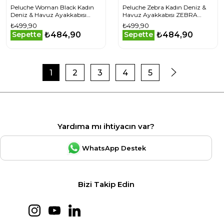
Peluche Woman Black Kadın
Peluche Zebra Kadın Deniz &
Deniz & Havuz Ayakkabısı
Havuz Ayakkabısı ZEBRA
WOMAN-BLACK Siyah
Siyah
₺499,90
₺499,90
₺484,90
₺484,90
Sepette
Sepette
1
2
3
4
5
Yardıma mı ihtiyacın var?
WhatsApp Destek
Bizi Takip Edin