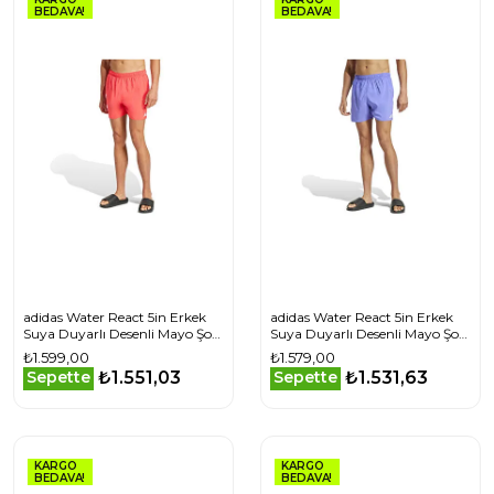
BEDAVA!
BEDAVA!
adidas Water React 5in Erkek
adidas Water React 5in Erkek
Suya Duyarlı Desenli Mayo Şort
Suya Duyarlı Desenli Mayo Şort
JD6842 Kırmızı
JE6093 Mavi
₺1.599,00
₺1.579,00
₺1.551,03
₺1.531,63
Sepette
Sepette
KARGO
KARGO
BEDAVA!
BEDAVA!