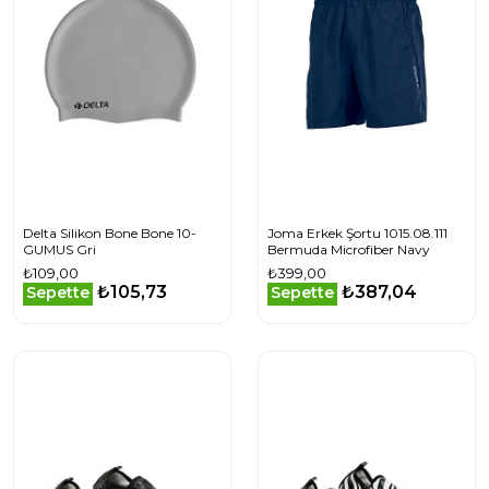
Delta Silikon Bone Bone 10-
Joma Erkek Şortu 1015.08.111
GUMUS Gri
Bermuda Microfiber Navy
₺109,00
₺399,00
₺105,73
₺387,04
Sepette
Sepette