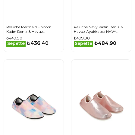
Peluche Mermaid Unicorn
Peluche Navy Kadın Deniz &
Kadın Deniz & Havuz
Havuz Ayakkabısı NAVY
Ayakkabısı MERMAID-
Lacivert
₺449,90
₺499,90
UNICORN Pembe
₺436,40
₺484,90
Sepette
Sepette