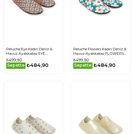
Peluche Eye Kadın Deniz &
Peluche Flowers Kadın Deniz &
Havuz Ayakkabısı EYE
Havuz Ayakkabısı FLOWERS
Turuncu
Renkli
₺499,90
₺499,90
₺484,90
₺484,90
Sepette
Sepette