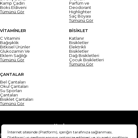
Kamp Çadırı
Parfüm ve
Boks Eldiveni
Deodorant
Tümünü Gör
Highlighter
Saç Boyası
Tümünü Gör
VİTAMİNLER
BİSİKLET
C Vitamini
Katlanır
Bağışıklık
Bisikletler
Bitkisel Ürünler
Elektrikli
Glukozamin Ve
Bisikletler
Eklem Sağlığı
Dağ Bisikletleri
Tümünü Gör
Çocuk Bisikletleri
Tümünü Gör
ÇANTALAR
Bel Çantaları
Okul Çantaları
Su Sporları
Çantaları
Bisiklet Çantaları
Tümünü Gör
Yardım
Mesafeli Satış Sözleşmesi
Teslimat Bilgisi