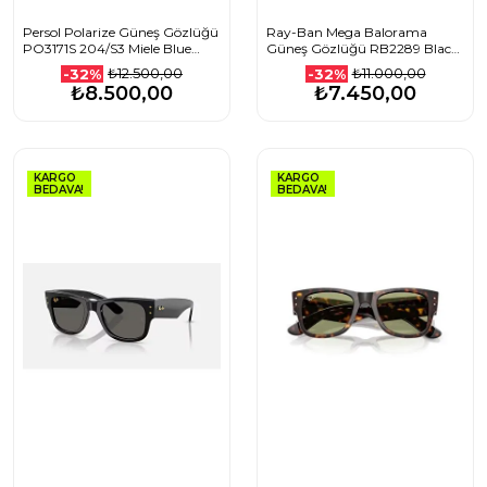
Persol Polarize Güneş Gözlüğü
Ray-Ban Mega Balorama
PO3171S 204/S3 Miele Blue
Güneş Gözlüğü RB2289 Black
Gradient Dark Blue Polar 52
Ultra Black 6826J5 60
₺12.500,00
₺11.000,00
-32%
-32%
Ekartman
Ekartman
₺8.500,00
₺7.450,00
KARGO
KARGO
BEDAVA!
BEDAVA!