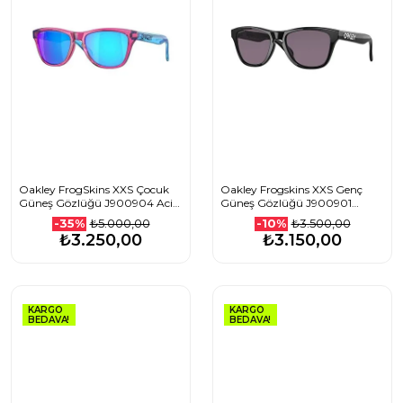
Oakley FrogSkins XXS Çocuk
Oakley Frogskins XXS Genç
Güneş Gözlüğü J900904 Acid
Güneş Gözlüğü J900901
Pink Prizm Sapphire
Polished Black Prizm Grey
₺5.000,00
₺3.500,00
-35%
-10%
₺3.250,00
₺3.150,00
KARGO
KARGO
BEDAVA!
BEDAVA!