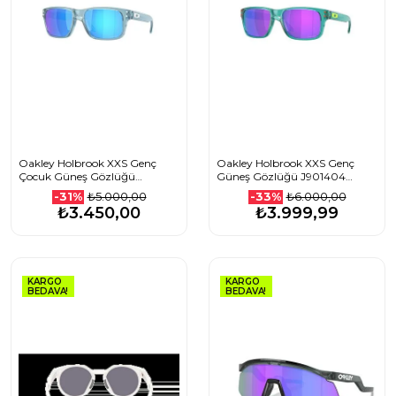
Oakley Holbrook XXS Genç
Oakley Holbrook XXS Genç
Çocuk Güneş Gözlüğü
Güneş Gözlüğü J901404
J901402 Trans Stonewash
Transparent Arctic Surf Prizm
₺5.000,00
₺6.000,00
-31%
-33%
Prizm Sapphire
Violet
₺3.450,00
₺3.999,99
KARGO
KARGO
BEDAVA!
BEDAVA!