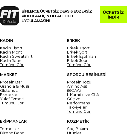
BİNLERCE ÜCRETSİZ DERS & EGZERSİZ
ÜCRETSİZ
VİDEOLARI İÇİN DEFACTOFIT
İNDİR
UYGULAMASINI
KADIN
ERKEK
Kadın Tişört
Erkek Tişört
Kadın Mont
Erkek Şort
Kadın Sweatshirt
Erkek Eşofman
Kadın Jean
Erkek Jean
Tümünü Gör
Tümünü Gör
MARKET
SPORCU BESİNLERİ
Protein Bar
Protein Tozu
Granola & Müsli
Amino Asit
Glutensiz
(BCAA)
Ekmekler
L Karnitin ve CLA
Yulaf Ezmesi
Güç ve
Tümünü Gör
Performans
Takviyeleri
Tümünü Gör
EKİPMANLAR
KOZMETİK
Termoslar
Saç Bakım
Direnç Bandı
Ürünleri