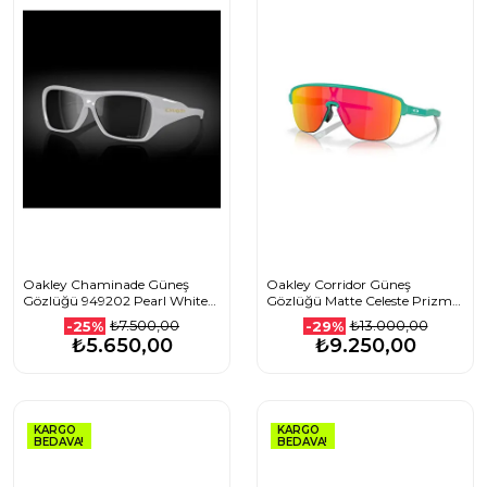
Oakley Chaminade Güneş
Oakley Corridor Güneş
Gözlüğü 949202 Pearl White
Gözlüğü Matte Celeste Prizm
Prizm Black
Ruby
₺7.500,00
₺13.000,00
-25%
-29%
₺5.650,00
₺9.250,00
KARGO
KARGO
BEDAVA!
BEDAVA!