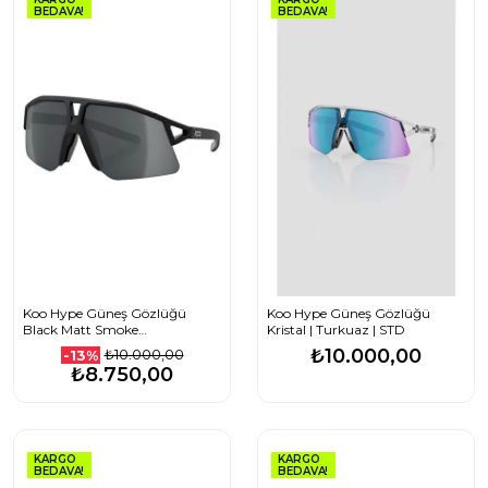
BEDAVA!
BEDAVA!
Koo Hype Güneş Gözlüğü
Koo Hype Güneş Gözlüğü
Black Matt Smoke
Kristal | Turkuaz | STD
OEY00013827
₺10.000,00
₺10.000,00
-13%
₺8.750,00
KARGO
KARGO
BEDAVA!
BEDAVA!