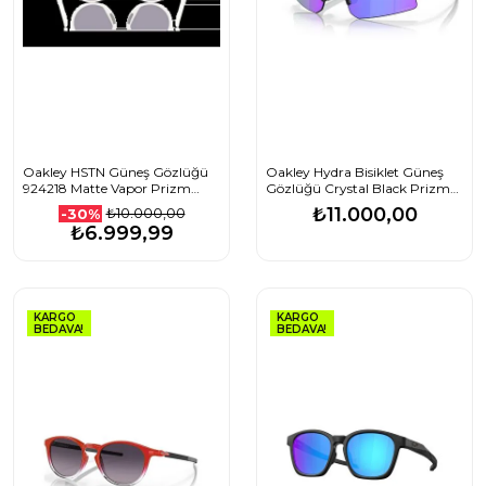
Oakley HSTN Güneş Gözlüğü
Oakley Hydra Bisiklet Güneş
924218 Matte Vapor Prizm
Gözlüğü Crystal Black Prizm
Grey 52 Ekartman
Violet
₺11.000,00
₺10.000,00
-30%
₺6.999,99
KARGO
KARGO
BEDAVA!
BEDAVA!