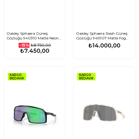
Oakley Sphaera Güneş
Oakley Sphaera Slash Güneş
Gözlüğü 940310 Matte Neon
Gözlüğü 949907 Matte Fog
Pink Prizm Black
Prizm Low Light
₺14.000,00
₺8.750,00
-15%
₺7.450,00
KARGO
KARGO
BEDAVA!
BEDAVA!