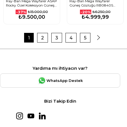
Ray-Ban Mega Wayfarer ASAP
Ray-Ban Mega Wayfarer
Rocky Özel Koleksiyon Güneş
Güneş Gözlüğü RB0840S
Gözlüğü 0RB0840S Black
902/4E 51 Ekartman Havana
₺15.000,00
₺6.250,00
-37%
-20%
Dark Gray 51 Ekartman 6826J5
Bottle Green
₺9.500,00
₺4.999,99
1
2
3
4
5
Yardıma mı ihtiyacın var?
WhatsApp Destek
Bizi Takip Edin