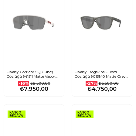
Oakley Corridor SQ Güneş
Oakley Frogskins Güneş
Gözlüğü 941511 Matte Vapor
Gözlüğü 9013M0 Matte Grey
Prizm Black
Ink Fingerprint Prizm Black
₺9.500,00
₺6.500,00
-16%
-27%
₺7.950,00
₺4.750,00
KARGO
KARGO
BEDAVA!
BEDAVA!