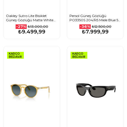
Oakley Sutro Lite Bisiklet
Persol Güneş Gözlüğü
Güneş Gözlüğü Matte White
PO3350S 204/R5 Miele Blue 56
Clear PhotoChromic
Ekartman
₺13.000,00
₺12.500,00
-27%
-36%
₺9.499,99
₺7.999,99
KARGO
KARGO
BEDAVA!
BEDAVA!