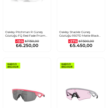
Oakley Pitchman R Güneş
Oakley Shackle Güneş
Gözlüğü FQ Red Fade Prizm
Gözlüğü 9507D Matte Black
Black Gradient
Prizm Sapphire 950701 52
₺7.150,00
₺7.500,00
-13%
-27%
Ekartman
₺6.250,00
₺5.450,00
KARGO
KARGO
BEDAVA!
BEDAVA!