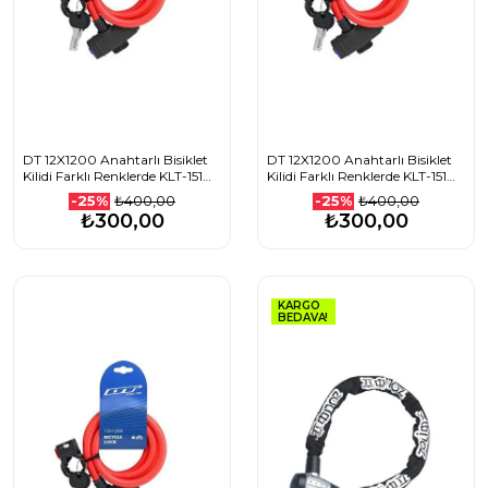
DT 12X1200 Anahtarlı Bisiklet
DT 12X1200 Anahtarlı Bisiklet
Kilidi Farklı Renklerde KLT-151
Kilidi Farklı Renklerde KLT-151
KLT-152 KLT-153 KLT-154 KLT-155
KLT-152 KLT-153 KLT-154 KLT-155
₺400,00
₺400,00
-25%
-25%
1507501110_PEMBE
1507501110_SİYAH
₺300,00
₺300,00
KARGO
BEDAVA!