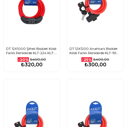
DT 12X1000 Şifreli Bisiklet Kilidi
DT 12X1200 Anahtarlı Bisiklet
Farklı Renklerde KLT-224 KLT-
Kilidi Farklı Renklerde KLT-151
225 KLT-226 KLT-227
KLT-152 KLT-153 KLT-154 KLT-155
₺400,00
₺400,00
-20%
-25%
1507501111_YEŞİL
1507501110_MAVİ
₺320,00
₺300,00