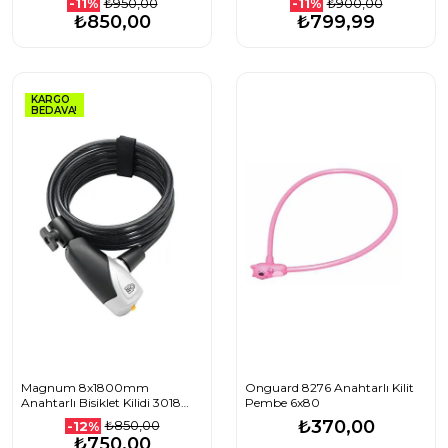
₺950,00
₺900,00
-11%
-11%
₺850,00
₺799,99
KARGO
BEDAVA!
Magnum 8x1800mm
Onguard 8276 Anahtarlı Kilit
Anahtarlı Bisiklet Kilidi 3018
Pembe 6x80
KLT-117
₺370,00
₺850,00
-12%
₺750,00