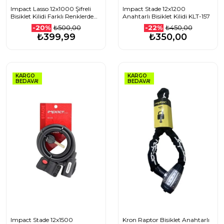
Impact Lasso 12x1000 Şifreli
Impact Stade 12x1200
Bisiklet Kilidi Farklı Renklerde
Anahtarlı Bisiklet Kilidi KLT-157
KLT-235 KLT-236 KLT-337 KLT-
₺500,00
₺450,00
-20%
-22%
238 KLT-239 KLT -240
₺399,99
₺350,00
1507501105_MAVİ
KARGO
KARGO
BEDAVA!
BEDAVA!
Impact Stade 12x1500
Kron Raptor Bisiklet Anahtarlı