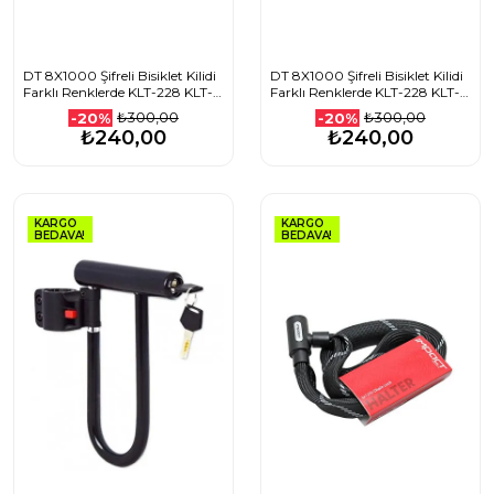
DT 8X1000 Şifreli Bisiklet Kilidi
DT 8X1000 Şifreli Bisiklet Kilidi
Farklı Renklerde KLT-228 KLT-
Farklı Renklerde KLT-228 KLT-
229 KLT-230 KLT-231
229 KLT-230 KLT-231
₺300,00
₺300,00
-20%
-20%
1507501112_PEMBE
1507501112_SİYAH
₺240,00
₺240,00
KARGO
KARGO
BEDAVA!
BEDAVA!