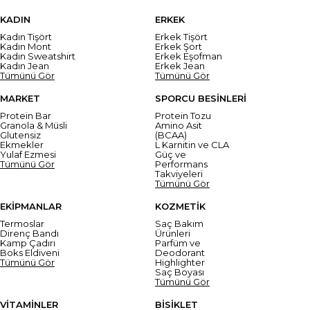
KADIN
ERKEK
Kadın Tişört
Erkek Tişört
Kadın Mont
Erkek Şort
Kadın Sweatshirt
Erkek Eşofman
Kadın Jean
Erkek Jean
Tümünü Gör
Tümünü Gör
MARKET
SPORCU BESİNLERİ
Protein Bar
Protein Tozu
Granola & Müsli
Amino Asit
Glutensiz
(BCAA)
Ekmekler
L Karnitin ve CLA
Yulaf Ezmesi
Güç ve
Tümünü Gör
Performans
Takviyeleri
Tümünü Gör
EKİPMANLAR
KOZMETİK
Termoslar
Saç Bakım
Direnç Bandı
Ürünleri
Kamp Çadırı
Parfüm ve
Boks Eldiveni
Deodorant
Tümünü Gör
Highlighter
Saç Boyası
Tümünü Gör
VİTAMİNLER
BİSİKLET