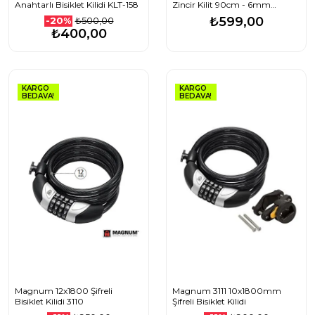
Anahtarlı Bisiklet Kilidi KLT-158
Zincir Kilit 90cm - 6mm
Kalınlık
₺599,00
₺500,00
-20%
₺400,00
KARGO
KARGO
BEDAVA!
BEDAVA!
Magnum 12x1800 Şifreli
Magnum 3111 10x1800mm
Bisiklet Kilidi 3110
Şifreli Bisiklet Kilidi