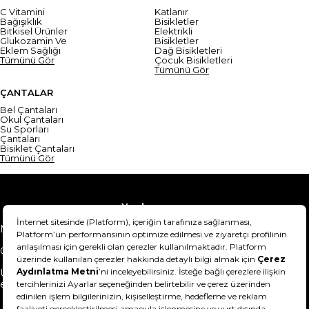
C Vitamini
Katlanır
Bağışıklık
Bisikletler
Bitkisel Ürünler
Elektrikli
Glukozamin Ve
Bisikletler
Eklem Sağlığı
Dağ Bisikletleri
Tümünü Gör
Çocuk Bisikletleri
Tümünü Gör
ÇANTALAR
Bel Çantaları
Okul Çantaları
Su Sporları
Çantaları
Bisiklet Çantaları
Tümünü Gör
Yardım
Mesafeli Satış Sözleşmesi
Teslimat Bilgisi
Gizlilik Sözleşmesi
Şartlar & Koşullar
Ürünümü nasıl iade
Hakkımızda
edebilirim?