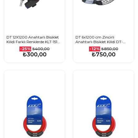
DT 12X1200 Anahtarlı Bisiklet
DT 6x1200 cm Zincirli
Kilidi Farklı Renklerde KLT-151
Anahtarlı Bisiklet Kilidi DT-
KLT-152 KLT-153 KLT-154 KLT-155
85704 KLT-304
₺400,00
₺850,00
-25%
-12%
1507501110_YEŞİL
₺300,00
₺750,00