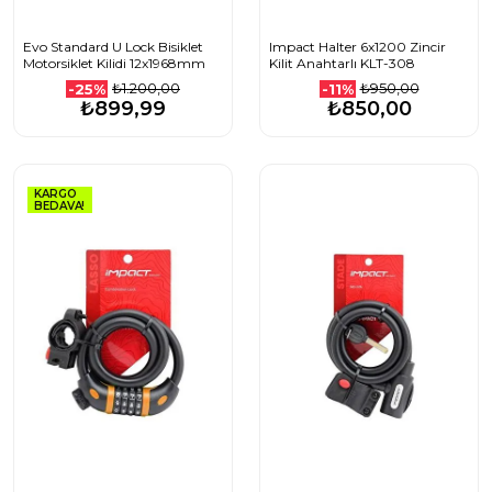
Evo Standard U Lock Bisiklet
Impact Halter 6x1200 Zincir
Motorsiklet Kilidi 12x1968mm
Kilit Anahtarlı KLT-308
₺1.200,00
₺950,00
-25%
-11%
₺899,99
₺850,00
KARGO
BEDAVA!