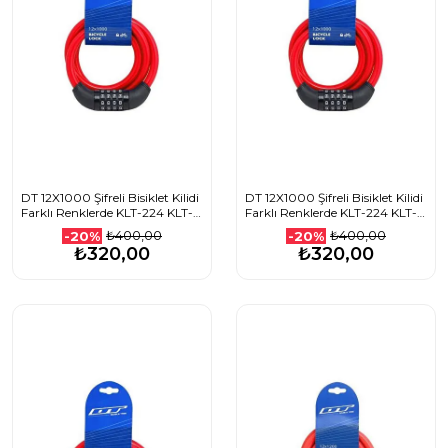
DT 12X1000 Şifreli Bisiklet Kilidi
DT 12X1000 Şifreli Bisiklet Kilidi
Farklı Renklerde KLT-224 KLT-
Farklı Renklerde KLT-224 KLT-
225 KLT-226 KLT-227
225 KLT-226 KLT-227
₺400,00
₺400,00
-20%
-20%
1507501111_KIRMIZI
1507501111_MAVİ
₺320,00
₺320,00