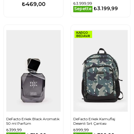
Geçirmez Kapüşonlu Fermuarlı
₺469,00
₺3.999,99
Eldiven Detaylı Ultra Korumalı
₺3.199,99
Sepette
KARGO
BEDAVA!
DeFacto Erkek Black Aromatik
DeFacto Erkek Kamuflaj
50 ml Parfüm
Desenli Sırt Çantası
₺399,99
₺999,99