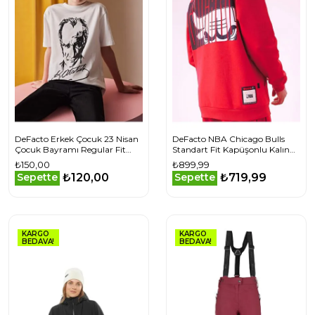
DeFacto Erkek Çocuk 23 Nisan
DeFacto NBA Chicago Bulls
Çocuk Bayramı Regular Fit
Standart Fit Kapüşonlu Kalın
Bisiklet Yaka Baskılı Kısa Kollu
Sweatshirt Kumaşı Sweatshirt
₺150,00
₺899,99
Tişört
₺120,00
₺719,99
Sepette
Sepette
KARGO
KARGO
BEDAVA!
BEDAVA!