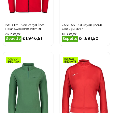
2AS Cliff Erkek Parçalı İnce
2AS BASE Kid Kayak Çocuk
Polar Sweatshirt Kırmızı
Gözlüğü Siyah
₺2.290,00
₺1.990,00
₺1.946,51
₺1.691,50
Sepette
Sepette
KARGO
KARGO
BEDAVA!
BEDAVA!