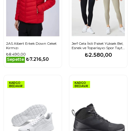
2AS Albert Erkek Down Ceket
Jerf Gela İkili Paket Yüksek Bel,
Kırmızı
Esnek ve Toparlayıcı Spor Tayt
Siyah-Haki
₺8.490,00
₺2.580,00
₺7.216,50
Sepette
KARGO
KARGO
BEDAVA!
BEDAVA!