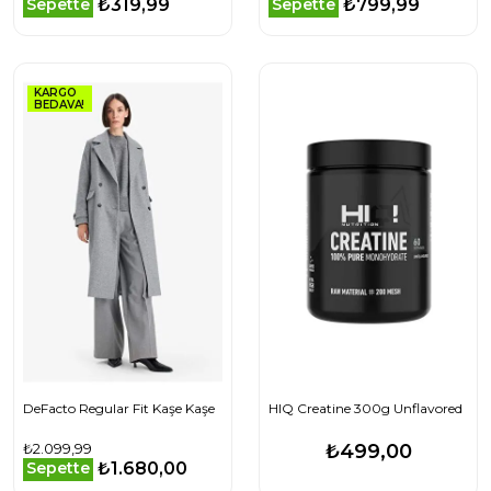
₺319,99
₺799,99
Sepette
Sepette
KARGO
BEDAVA!
DeFacto Regular Fit Kaşe Kaşe
HIQ Creatine 300g Unflavored
₺2.099,99
₺499,00
₺1.680,00
Sepette