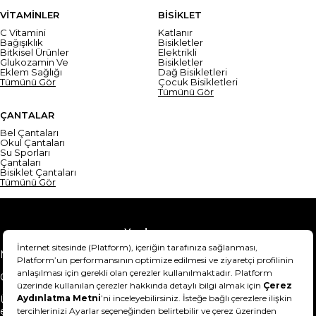
VİTAMİNLER
BİSİKLET
C Vitamini
Katlanır
Bağışıklık
Bisikletler
Bitkisel Ürünler
Elektrikli
Glukozamin Ve
Bisikletler
Eklem Sağlığı
Dağ Bisikletleri
Tümünü Gör
Çocuk Bisikletleri
Tümünü Gör
ÇANTALAR
Bel Çantaları
Okul Çantaları
Su Sporları
Çantaları
Bisiklet Çantaları
Tümünü Gör
Yardım
Mesafeli Satış Sözleşmesi
Teslimat Bilgisi
Gizlilik Sözleşmesi
Şartlar & Koşullar
Ürünümü nasıl iade
Hakkımızda
edebilirim?