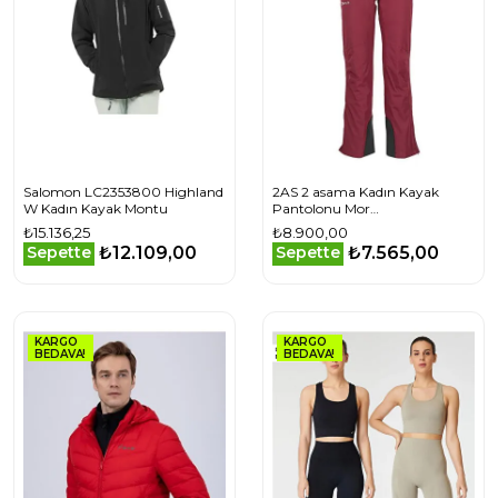
Salomon LC2353800 Highland
2AS 2 asama Kadın Kayak
W Kadın Kayak Montu
Pantolonu Mor
2ASWASA00920230042023
₺15.136,25
₺8.900,00
₺12.109,00
₺7.565,00
Sepette
Sepette
KARGO
KARGO
BEDAVA!
BEDAVA!