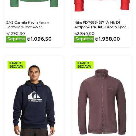
2AS Camila Kadın Yarım
Nike FD7683-657 W Nk Df
Fermuarlı İnce Polar
Acdpr24 Trk Jkt K Kadın Spor
Sweatshirt Yeşil
Ceket
₺1.290,00
₺2.840,00
₺1.096,50
₺1.988,00
Sepette
Sepette
KARGO
KARGO
BEDAVA!
BEDAVA!