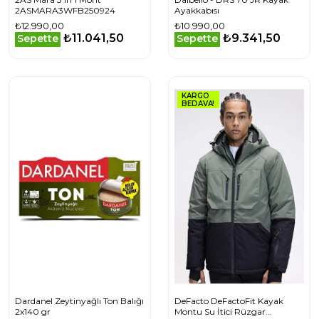
2ASMARA3WFB250924
Ayakkabısı
₺12.990,00
₺10.990,00
₺11.041,50
₺9.341,50
Sepette
Sepette
KARGO
BEDAVA!
Dardanel Zeytinyağlı Ton Balığı
DeFacto DeFactoFit Kayak
2x140 gr
Montu Su İtici Rüzgar