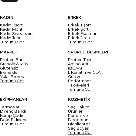
KADIN
ERKEK
Kadın Tişört
Erkek Tişört
Kadın Mont
Erkek Şort
Kadın Sweatshirt
Erkek Eşofman
Kadın Jean
Erkek Jean
Tümünü Gör
Tümünü Gör
MARKET
SPORCU BESİNLERİ
Protein Bar
Protein Tozu
Granola & Müsli
Amino Asit
Glutensiz
(BCAA)
Ekmekler
L Karnitin ve CLA
Yulaf Ezmesi
Güç ve
Tümünü Gör
Performans
Takviyeleri
Tümünü Gör
EKİPMANLAR
KOZMETİK
Termoslar
Saç Bakım
Direnç Bandı
Ürünleri
Kamp Çadırı
Parfüm ve
Boks Eldiveni
Deodorant
Tümünü Gör
Highlighter
Saç Boyası
Tümünü Gör