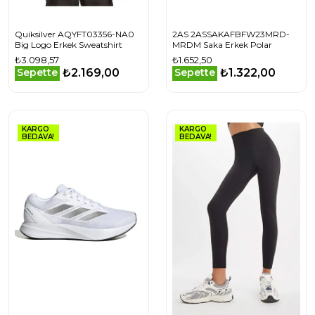
Quiksilver AQYFT03356-NA0
2AS 2ASSAKAFBFW23MRD-
Big Logo Erkek Sweatshirt
MRDM Saka Erkek Polar
₺3.098,57
₺1.652,50
₺2.169,00
₺1.322,00
Sepette
Sepette
KARGO
KARGO
BEDAVA!
BEDAVA!