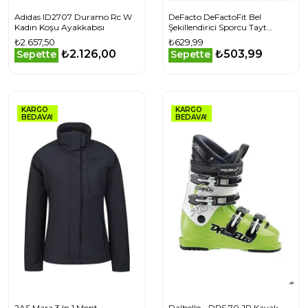
Adidas ID2707 Duramo Rc W
DeFacto DeFactoFit Bel
Kadın Koşu Ayakkabısı
Şekillendirici Sporcu Tayt
C9191AX25SPBK81
₺2.657,50
₺629,99
₺2.126,00
₺503,99
Sepette
Sepette
KARGO
KARGO
BEDAVA!
BEDAVA!
2AS Mara 3 In 1 Mont
Dalbello - DRS 70 JR Kayak