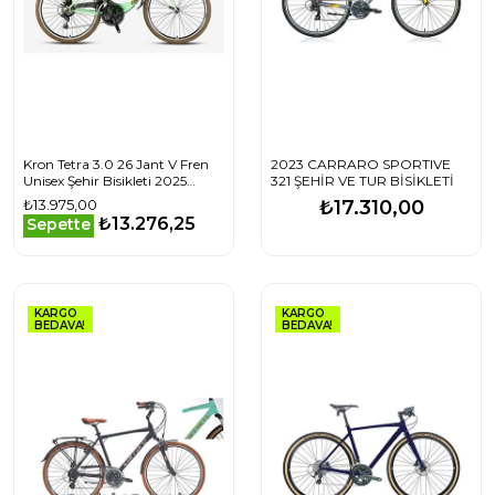
Kron Tetra 3.0 26 Jant V Fren
2023 CARRARO SPORTIVE
Unisex Şehir Bisikleti 2025
321 ŞEHİR VE TUR BİSİKLETİ
Model
₺13.975,00
₺17.310,00
1001001294_MatFümeSiyahNeonSarı
₺13.276,25
Sepette
KARGO
KARGO
BEDAVA!
BEDAVA!