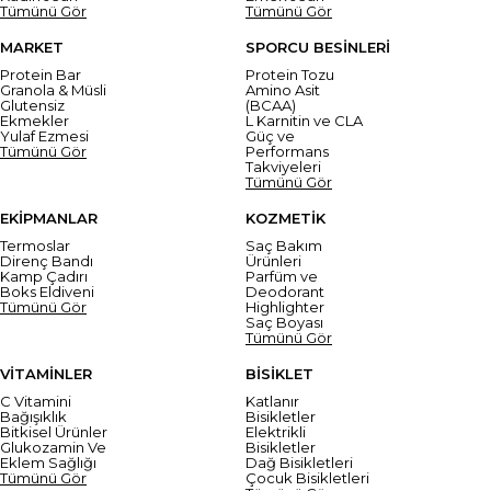
Tümünü Gör
Tümünü Gör
MARKET
SPORCU BESİNLERİ
Protein Bar
Protein Tozu
Granola & Müsli
Amino Asit
Glutensiz
(BCAA)
Ekmekler
L Karnitin ve CLA
Yulaf Ezmesi
Güç ve
Tümünü Gör
Performans
Takviyeleri
Tümünü Gör
EKİPMANLAR
KOZMETİK
Termoslar
Saç Bakım
Direnç Bandı
Ürünleri
Kamp Çadırı
Parfüm ve
Boks Eldiveni
Deodorant
Tümünü Gör
Highlighter
Saç Boyası
Tümünü Gör
VİTAMİNLER
BİSİKLET
C Vitamini
Katlanır
Bağışıklık
Bisikletler
Bitkisel Ürünler
Elektrikli
Glukozamin Ve
Bisikletler
Eklem Sağlığı
Dağ Bisikletleri
Tümünü Gör
Çocuk Bisikletleri