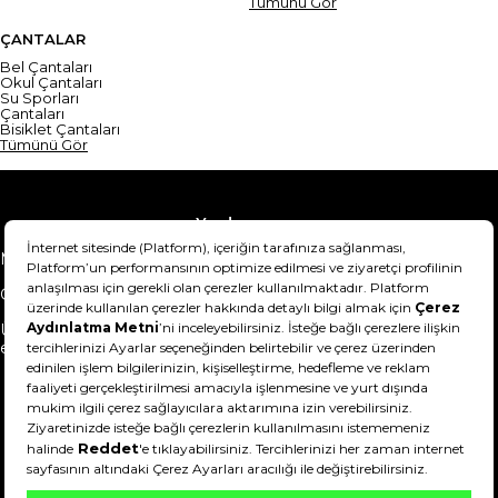
Tümünü Gör
ÇANTALAR
Bel Çantaları
Okul Çantaları
Su Sporları
Çantaları
Bisiklet Çantaları
Tümünü Gör
Yardım
Mesafeli Satış Sözleşmesi
Teslimat Bilgisi
Gizlilik Sözleşmesi
Şartlar & Koşullar
Ürünümü nasıl iade
Hakkımızda
edebilirim?
DeFactoFIT ©️ 2022-2026. Tüm hakları saklıdır.