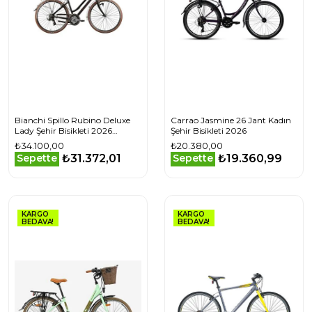
Bianchi Spillo Rubino Deluxe
Carrao Jasmine 26 Jant Kadın
Lady Şehir Bisikleti 2026
Şehir Bisikleti 2026
YUB5MS
₺34.100,00
₺20.380,00
₺31.372,01
₺19.360,99
Sepette
Sepette
KARGO
KARGO
BEDAVA!
BEDAVA!