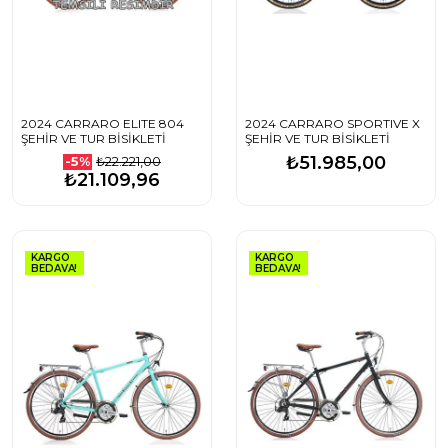
2024 CARRARO ELITE 804
2024 CARRARO SPORTIVE X
ŞEHİR VE TUR BİSİKLETİ
ŞEHİR VE TUR BİSİKLETİ
₺51.985,00
₺22.221,00
-5%
₺21.109,96
KARGO
KARGO
BEDAVA!
BEDAVA!