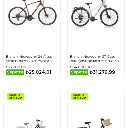
Bianchi Newtourer 24 Altus
Bianchi Newtourer ST Cues
Şehir Bisikleti 2026 YVBFAS
2x10 Şehir Bisikleti YTBH4SXSIK
2026
₺27.200,00
₺34.000,00
₺25.024,01
₺31.279,99
Sepette
Sepette
KARGO
KARGO
BEDAVA!
BEDAVA!