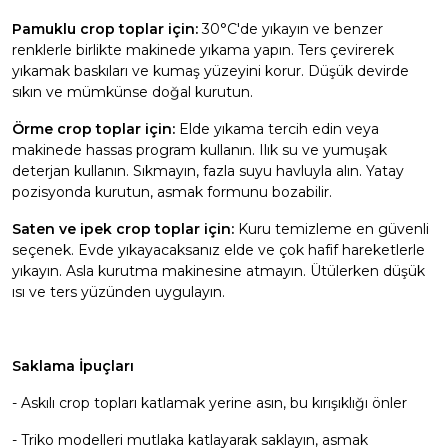
Pamuklu crop toplar için:
30°C'de yıkayın ve benzer
renklerle birlikte makinede yıkama yapın. Ters çevirerek
yıkamak baskıları ve kumaş yüzeyini korur. Düşük devirde
sıkın ve mümkünse doğal kurutun.
Örme crop toplar için:
Elde yıkama tercih edin veya
makinede hassas program kullanın. Ilık su ve yumuşak
deterjan kullanın. Sıkmayın, fazla suyu havluyla alın. Yatay
pozisyonda kurutun, asmak formunu bozabilir.
Saten ve ipek crop toplar için:
Kuru temizleme en güvenli
seçenek. Evde yıkayacaksanız elde ve çok hafif hareketlerle
yıkayın. Asla kurutma makinesine atmayın. Ütülerken düşük
ısı ve ters yüzünden uygulayın.
Saklama İpuçları
- Askılı crop topları katlamak yerine asın, bu kırışıklığı önler
- Triko modelleri mutlaka katlayarak saklayın, asmak