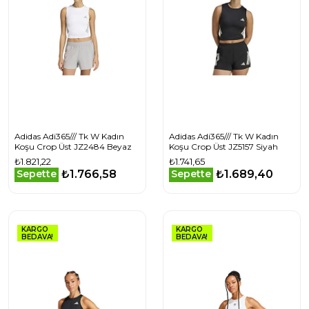
Adidas Adi365/// Tk W Kadın
Adidas Adi365/// Tk W Kadın
Koşu Crop Üst JZ2484 Beyaz
Koşu Crop Üst JZ5157 Siyah
₺1.821,22
₺1.741,65
₺1.766,58
₺1.689,40
Sepette
Sepette
KARGO
KARGO
BEDAVA!
BEDAVA!