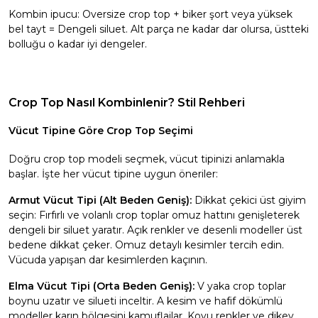
Kombin ipucu: Oversize crop top + biker şort veya yüksek
bel tayt = Dengeli siluet. Alt parça ne kadar dar olursa, üstteki
bolluğu o kadar iyi dengeler.
Crop Top Nasıl Kombinlenir? Stil Rehberi
Vücut Tipine Göre Crop Top Seçimi
Doğru crop top modeli seçmek, vücut tipinizi anlamakla
başlar. İşte her vücut tipine uygun öneriler:
Armut Vücut Tipi (Alt Beden Geniş):
Dikkat çekici üst giyim
seçin: Fırfırlı ve volanlı crop toplar omuz hattını genişleterek
dengeli bir siluet yaratır. Açık renkler ve desenli modeller üst
bedene dikkat çeker. Omuz detaylı kesimler tercih edin.
Vücuda yapışan dar kesimlerden kaçının.
Elma Vücut Tipi (Orta Beden Geniş):
V yaka crop toplar
boynu uzatır ve silueti inceltir. A kesim ve hafif dökümlü
modeller karın bölgesini kamuflajlar. Koyu renkler ve dikey