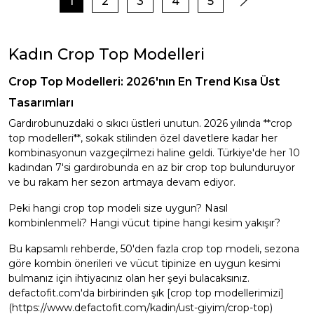
1
2
3
4
5
Kadın Crop Top Modelleri
Crop Top Modelleri: 2026'nın En Trend Kısa Üst
Tasarımları
Gardırobunuzdaki o sıkıcı üstleri unutun. 2026 yılında **crop
top modelleri**, sokak stilinden özel davetlere kadar her
kombinasyonun vazgeçilmezi haline geldi. Türkiye'de her 10
kadından 7'si gardırobunda en az bir crop top bulunduruyor
ve bu rakam her sezon artmaya devam ediyor.
Peki hangi crop top modeli size uygun? Nasıl
kombinlenmeli? Hangi vücut tipine hangi kesim yakışır?
Bu kapsamlı rehberde, 50'den fazla crop top modeli, sezona
göre kombin önerileri ve vücut tipinize en uygun kesimi
bulmanız için ihtiyacınız olan her şeyi bulacaksınız.
defactofit.com'da birbirinden şık [crop top modellerimizi]
(https://www.defactofit.com/kadin/ust-giyim/crop-top)