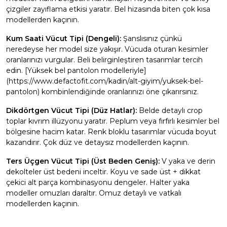
çizgiler zayıflama etkisi yaratır. Bel hizasında biten çok kısa
modellerden kaçının.
Kum Saati Vücut Tipi (Dengeli):
Şanslısınız çünkü
neredeyse her model size yakışır. Vücuda oturan kesimler
oranlarınızı vurgular. Beli belirginleştiren tasarımlar tercih
edin. [Yüksek bel pantolon modelleriyle]
(https://www.defactofit.com/kadin/alt-giyim/yuksek-bel-
pantolon) kombinlendiğinde oranlarınızı öne çıkarırsınız.
Dikdörtgen Vücut Tipi (Düz Hatlar):
Belde detaylı crop
toplar kıvrım illüzyonu yaratır. Peplum veya fırfırlı kesimler bel
bölgesine hacim katar. Renk bloklu tasarımlar vücuda boyut
kazandırır. Çok düz ve detaysız modellerden kaçının.
Ters Üçgen Vücut Tipi (Üst Beden Geniş):
V yaka ve derin
dekolteler üst bedeni inceltir. Koyu ve sade üst + dikkat
çekici alt parça kombinasyonu dengeler. Halter yaka
modeller omuzları daraltır. Omuz detaylı ve vatkalı
modellerden kaçının.