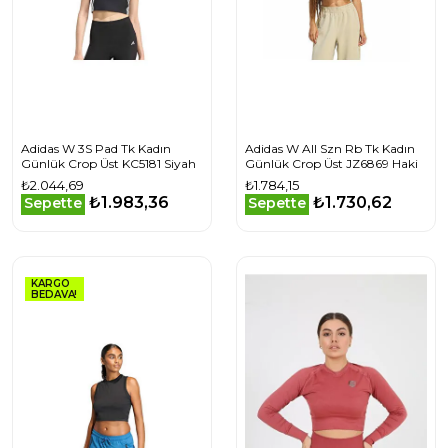
Adidas W 3S Pad Tk Kadın
Adidas W All Szn Rb Tk Kadın
Günlük Crop Üst KC5181 Siyah
Günlük Crop Üst JZ6869 Haki
₺2.044,69
₺1.784,15
₺1.983,36
₺1.730,62
Sepette
Sepette
KARGO
BEDAVA!