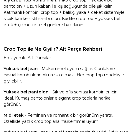
Kış Crop Top Kombinleri:
Triko crop top + yüksek bel
pantolon + uzun kaban ile kış soğuğunda bile şık kalın.
Katmanlı kombin: crop top + balıkçı yaka + ceket sistemiyle
sıcak kalırken stil sahibi olun. Kadife crop top + yüksek bel
etek + çizme ile özel günlere hazırlanın.
Crop Top ile Ne Giyilir? Alt Parça Rehberi
En Uyumlu Alt Parçalar
Yüksek bel jean
- Mükemmel uyum sağlar. Günlük ve
casual kombinlerin olmazsa olmazı. Her crop top modeliyle
giyilebilir.
Yüksek bel pantolon
- Şık ve ofis sonrası kombinler için
ideal. Kumaş pantolonlar elegant crop toplarla harika
görünür.
Midi etek
- Feminen ve romantik bir görünüm yaratır.
Özellikle yazlık crop toplarla mükemmel uyum.