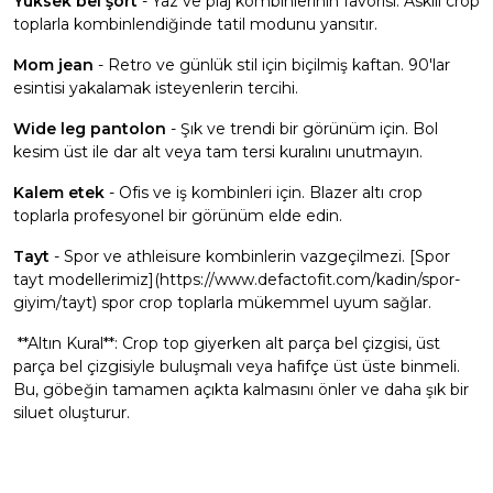
Yüksek bel şort
- Yaz ve plaj kombinlerinin favorisi. Askılı crop
toplarla kombinlendiğinde tatil modunu yansıtır.
Mom jean
- Retro ve günlük stil için biçilmiş kaftan. 90'lar
esintisi yakalamak isteyenlerin tercihi.
Wide leg pantolon
- Şık ve trendi bir görünüm için. Bol
kesim üst ile dar alt veya tam tersi kuralını unutmayın.
Kalem etek
- Ofis ve iş kombinleri için. Blazer altı crop
toplarla profesyonel bir görünüm elde edin.
Tayt
- Spor ve athleisure kombinlerin vazgeçilmezi. [Spor
tayt modellerimiz](https://www.defactofit.com/kadin/spor-
giyim/tayt) spor crop toplarla mükemmel uyum sağlar.
**Altın Kural**: Crop top giyerken alt parça bel çizgisi, üst
parça bel çizgisiyle buluşmalı veya hafifçe üst üste binmeli.
Bu, göbeğin tamamen açıkta kalmasını önler ve daha şık bir
siluet oluşturur.