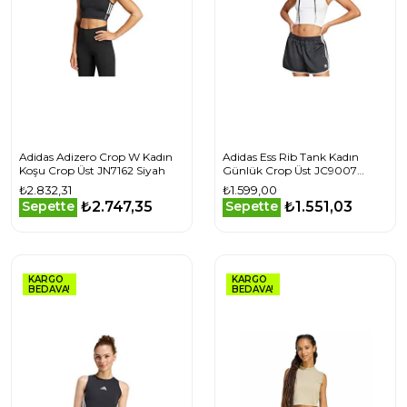
Adidas Adizero Crop W Kadın
Adidas Ess Rib Tank Kadın
Koşu Crop Üst JN7162 Siyah
Günlük Crop Üst JC9007
Beyaz
₺2.832,31
₺1.599,00
₺2.747,35
₺1.551,03
Sepette
Sepette
KARGO
KARGO
BEDAVA!
BEDAVA!