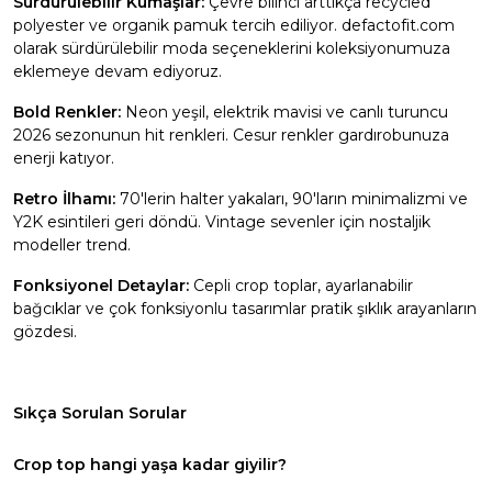
Sürdürülebilir Kumaşlar:
Çevre bilinci arttıkça recycled
polyester ve organik pamuk tercih ediliyor. defactofit.com
olarak sürdürülebilir moda seçeneklerini koleksiyonumuza
eklemeye devam ediyoruz.
Bold Renkler:
Neon yeşil, elektrik mavisi ve canlı turuncu
2026 sezonunun hit renkleri. Cesur renkler gardırobunuza
enerji katıyor.
Retro İlhamı:
70'lerin halter yakaları, 90'ların minimalizmi ve
Y2K esintileri geri döndü. Vintage sevenler için nostaljik
modeller trend.
Fonksiyonel Detaylar:
Cepli crop toplar, ayarlanabilir
bağcıklar ve çok fonksiyonlu tasarımlar pratik şıklık arayanların
gözdesi.
Sıkça Sorulan Sorular
Crop top hangi yaşa kadar giyilir?