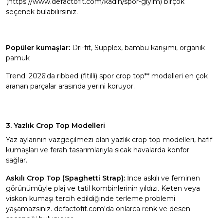
(https://www.defactofit.com/kadin/spor-giyim) birçok
seçenek bulabilirsiniz.
Popüler kumaşlar:
Dri-fit, Supplex, bambu karışımı, organik
pamuk
Trend: 2026'da ribbed (fitilli) spor crop top** modelleri en çok
aranan parçalar arasında yerini koruyor.
3. Yazlık Crop Top Modelleri
Yaz aylarının vazgeçilmezi olan yazlık crop top modelleri, hafif
kumaşları ve ferah tasarımlarıyla sıcak havalarda konfor
sağlar.
Askılı Crop Top (Spaghetti Strap):
İnce askılı ve feminen
görünümüyle plaj ve tatil kombinlerinin yıldızı. Keten veya
viskon kumaşı tercih edildiğinde terleme problemi
yaşamazsınız. defactofit.com'da onlarca renk ve desen