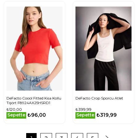
DeFacto Coool Fitted Kısa Kollu
DeFacto Crop Sporcu Atlet
Tişört F8924AX25HSRD1
₺120,00
₺399,99
₺96,00
₺319,99
Sepette
Sepette