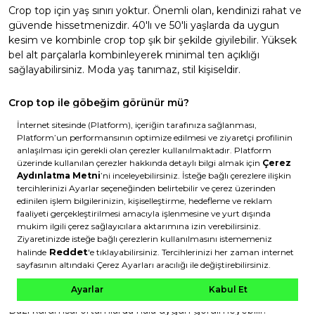
Crop top için yaş sınırı yoktur. Önemli olan, kendinizi rahat ve
güvende hissetmenizdir. 40'lı ve 50'li yaşlarda da uygun
kesim ve kombinle crop top şık bir şekilde giyilebilir. Yüksek
bel alt parçalarla kombinleyerek minimal ten açıklığı
sağlayabilirsiniz. Moda yaş tanımaz, stil kişiseldir.
Crop top ile göbeğim görünür mü?
Bu tamamen crop top modeline ve kombinine bağlıdır.
Yüksek bel alt parçalarla kombinlediğinizde göbek bölgesi
tamamen kapalı kalır. Daha açık bir görünüm istiyorsanız alt
parçayı biraz aşağıda tutabilirsiniz. Kontrol tamamen sizde ve
kendinizi nasıl rahat hissediyorsanız öyle giyinin.
Crop top ofiste giyilir mi?
Modern iş ortamlarında crop top, doğru kombinle ofise
uyarlanabilir. Yüksek bel pantolon + basic crop top + blazer
kombinasyonu profesyonel ve şık bir görünüm sunar. Ancak
iş yerinizin kıyafet kurallarını kontrol etmenizde fayda var.
Bazı kurumsal ortamlarda hâlâ uygun görülmeyebilir.