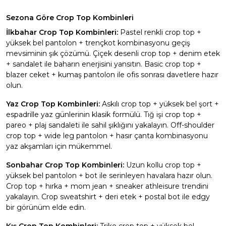
Sezona Göre Crop Top Kombinleri
İlkbahar Crop Top Kombinleri:
Pastel renkli crop top +
yüksek bel pantolon + trençkot kombinasyonu geçiş
mevsiminin şık çözümü. Çiçek desenli crop top + denim etek
+ sandalet ile baharın enerjisini yansıtın. Basic crop top +
blazer ceket + kumaş pantolon ile ofis sonrası davetlere hazır
olun.
Yaz Crop Top Kombinleri:
Askılı crop top + yüksek bel şort +
espadrille yaz günlerinin klasik formülü. Tığ işi crop top +
pareo + plaj sandaleti ile sahil şıklığını yakalayın. Off-shoulder
crop top + wide leg pantolon + hasır çanta kombinasyonu
yaz akşamları için mükemmel.
Sonbahar Crop Top Kombinleri:
Uzun kollu crop top +
yüksek bel pantolon + bot ile serinleyen havalara hazır olun.
Crop top + hırka + mom jean + sneaker athleisure trendini
yakalayın. Crop sweatshirt + deri etek + postal bot ile edgy
bir görünüm elde edin.