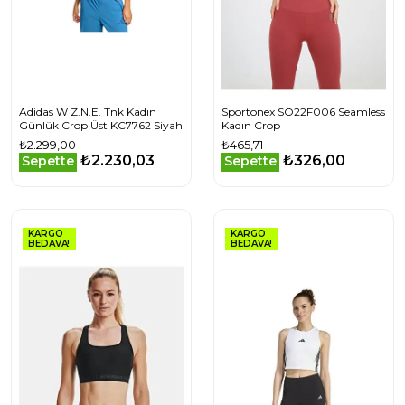
Adidas W Z.N.E. Tnk Kadın
Sportonex SO22F006 Seamless
Günlük Crop Üst KC7762 Siyah
Kadın Crop
₺2.299,00
₺465,71
₺2.230,03
₺326,00
Sepette
Sepette
KARGO
KARGO
BEDAVA!
BEDAVA!