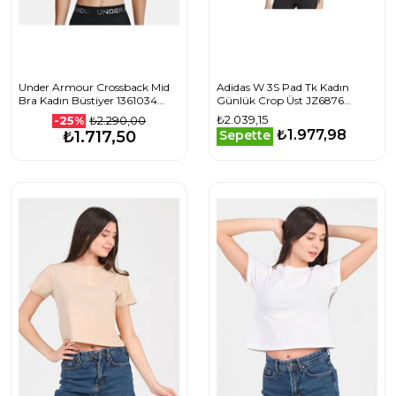
Under Armour Crossback Mid
Adidas W 3S Pad Tk Kadın
Bra Kadın Büstiyer 1361034
Günlük Crop Üst JZ6876
30918
Beyaz
₺2.039,15
₺2.290,00
-25%
₺1.977,98
₺1.717,50
Sepette