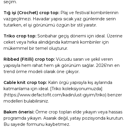
seçim.
Tığ işi (Crochet) crop top:
Plaj ve festival kombinlerinin
vazgeçilmezi. Havadar yapısı sıcak yaz günlerinde serin
tutarken, el işi görünümü özgün bir stil yaratır.
Triko crop top:
Sonbahar geçiş dönemi için ideal. Üzerine
ceket veya hırka alındığında katmanlı kombinler için
mükemmel bir temel oluşturur.
Ribbed (Fitilli) crop top:
Vücudu saran ve şekil veren
yapısıyla hem rahat hem şık görünüm sağlar. 2026'nın en
trend örme modeli olarak öne çıkıyor.
Cable knit crop top:
Kalın örgü yapısıyla kış aylarında
katmanlama için ideal. [Triko koleksiyonumuzda]
(https://www.defactofit.com/kadin/ust-giyim/triko) benzer
modelleri bulabilirsiniz.
Bakım önerisi:
Örme crop topları elde yıkayın veya hassas
programda yıkayın. Asarak değil, yatay pozisyonda kurutun.
Bu sayede formunu kaybetmez.