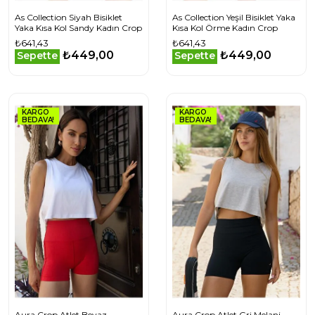
As Collection Siyah Bisiklet
As Collection Yeşil Bisiklet Yaka
Yaka Kısa Kol Sandy Kadın Crop
Kısa Kol Örme Kadın Crop
₺641,43
₺641,43
₺449,00
₺449,00
Sepette
Sepette
KARGO
KARGO
BEDAVA!
BEDAVA!
Aura Crop Atlet Beyaz
Aura Crop Atlet Gri Melanj