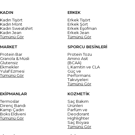
KADIN
ERKEK
Kadın Tişört
Erkek Tişört
Kadın Mont
Erkek Şort
Kadın Sweatshirt
Erkek Eşofman
Kadın Jean
Erkek Jean
Tümünü Gör
Tümünü Gör
MARKET
SPORCU BESİNLERİ
Protein Bar
Protein Tozu
Granola & Müsli
Amino Asit
Glutensiz
(BCAA)
Ekmekler
L Karnitin ve CLA
Yulaf Ezmesi
Güç ve
Tümünü Gör
Performans
Takviyeleri
Tümünü Gör
EKİPMANLAR
KOZMETİK
Termoslar
Saç Bakım
Direnç Bandı
Ürünleri
Kamp Çadırı
Parfüm ve
Boks Eldiveni
Deodorant
Tümünü Gör
Highlighter
Saç Boyası
Tümünü Gör