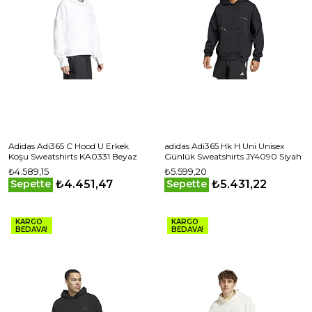
Adidas Adi365 C Hood U Erkek
adidas Adi365 Hk H Uni Unisex
Koşu Sweatshirts KA0331 Beyaz
Günlük Sweatshirts JY4090 Siyah
₺4.589,15
₺5.599,20
₺4.451,47
₺5.431,22
Sepette
Sepette
KARGO
KARGO
BEDAVA!
BEDAVA!