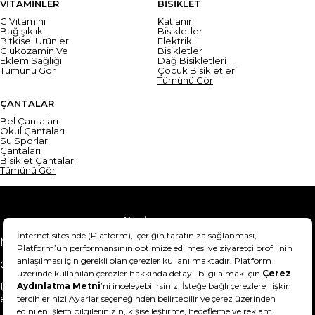
VİTAMİNLER
BİSİKLET
C Vitamini
Katlanır
Bağışıklık
Bisikletler
Bitkisel Ürünler
Elektrikli
Glukozamin Ve
Bisikletler
Eklem Sağlığı
Dağ Bisikletleri
Tümünü Gör
Çocuk Bisikletleri
Tümünü Gör
ÇANTALAR
Bel Çantaları
Okul Çantaları
Su Sporları
Çantaları
Bisiklet Çantaları
Tümünü Gör
Yardım
Mesafeli Satış Sözleşmesi
Teslimat Bilgisi
Gizlilik Sözleşmesi
Şartlar & Koşullar
Ürünümü nasıl iade
Hakkımızda
edebilirim?