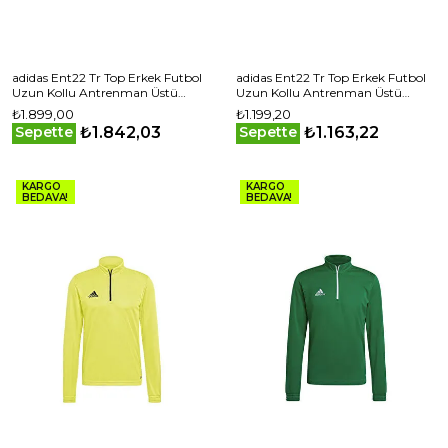
adidas Ent22 Tr Top Erkek Futbol
adidas Ent22 Tr Top Erkek Futbol
Uzun Kollu Antrenman Üstü
Uzun Kollu Antrenman Üstü
HB5327 Lacivert
HG6286 Mavi
₺1.899,00
₺1.199,20
₺1.842,03
₺1.163,22
Sepette
Sepette
KARGO
KARGO
BEDAVA!
BEDAVA!