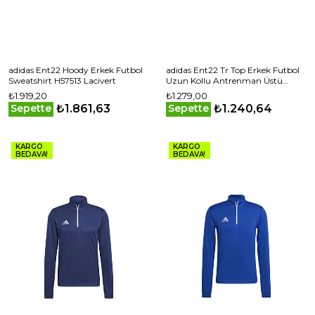
adidas Ent22 Hoody Erkek Futbol
adidas Ent22 Tr Top Erkek Futbol
Sweatshirt H57513 Lacivert
Uzun Kollu Antrenman Üstü
H57556 Kırmızı
₺1.919,20
₺1.279,00
₺1.861,63
₺1.240,64
Sepette
Sepette
KARGO
KARGO
BEDAVA!
BEDAVA!