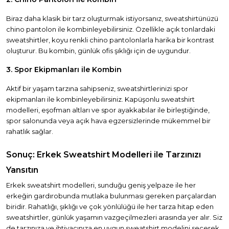
Biraz daha klasik bir tarz oluşturmak istiyorsanız, sweatshirtünüzü
chino pantolon ile kombinleyebilirsiniz. Özellikle açık tonlardaki
sweatshirtler, koyu renkli chino pantolonlarla harika bir kontrast
oluşturur. Bu kombin, günlük ofis şıklığı için de uygundur.
3. Spor Ekipmanları ile Kombin
Aktif bir yaşam tarzına sahipseniz, sweatshirtlerinizi spor
ekipmanları ile kombinleyebilirsiniz. Kapüşonlu sweatshirt
modelleri, eşofman altları ve spor ayakkabılar ile birleştiğinde,
spor salonunda veya açık hava egzersizlerinde mükemmel bir
rahatlık sağlar.
Sonuç: Erkek Sweatshirt Modelleri ile Tarzınızı
Yansıtın
Erkek sweatshirt modelleri, sunduğu geniş yelpaze ile her
erkeğin gardırobunda mutlaka bulunması gereken parçalardan
biridir. Rahatlığı, şıklığı ve çok yönlülüğü ile her tarza hitap eden
sweatshirtler, günlük yaşamın vazgeçilmezleri arasında yer alır. Siz
de tarzınıza ve ihtiyacınıza en uygun sweatshirt modelini seçerek,