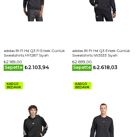
adidas Bl Fl Hd Q3 Fl Erkek Günlük
adidas Bl Ft Hd Q3 Erkek Günlük
Sweatshirts HY1287 Siyah
Sweatshirts IW3533 Siyah
₺2.169,00
₺2.699,00
₺2.103,94
₺2.618,03
Sepette
Sepette
KARGO
KARGO
BEDAVA!
BEDAVA!