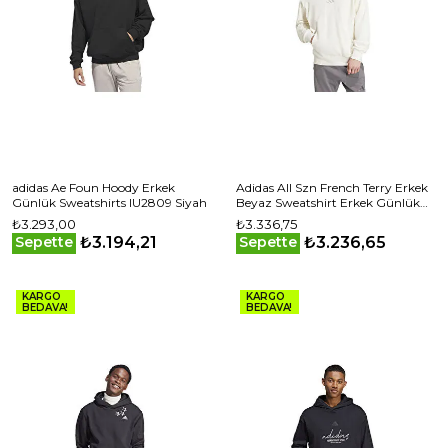
adidas Ae Foun Hoody Erkek
Adidas All Szn French Terry Erkek
Günlük Sweatshirts IU2809 Siyah
Beyaz Sweatshirt Erkek Günlük
Sweatshirt IY4154 Beyaz
₺3.293,00
₺3.336,75
₺3.194,21
₺3.236,65
Sepette
Sepette
KARGO
KARGO
BEDAVA!
BEDAVA!