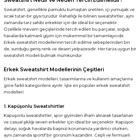
Sweatshirt Nedir ve Neden Tercih Edilmelidir?
Sweatshirt, genellikle pamuklu kumaştan üretilen, içi yumuşak ve
sıcak tutan bir giysi türüdür. Rahatlığı ile bilinen sweatshirtler, aynı
zamanda tarz sahibi erkekler için de ideal bir seçenektir.
Özellikle mevsim geçişlerinde tercih edilen bu parçalar, soğuk
havalarda katmanlı giyim için mükemmel bir tamamlayıcıdır.
Erkek sweatshirt modellerinin tercih edilme sebeplerinden biri
de, sunduğu geniş renk ve desen yelpazesidir. Her tarza uygun bir
sweatshirt modeli bulmak mümkündür.
Erkek Sweatshirt Modellerinin Çeşitleri
Erkek sweatshirt modelleri, tasarımlarına ve kullanım amaçlarına
göre farklı kategorilere ayrılır. İşte en popüler erkek sweatshirt
modelleri:
1. Kapüşonlu Sweatshirtler
Kapüşonlu sweatshirtler, spor giyimden ilham alınarak tasarlanan
ve casual şıklığı seven erkekler için ideal bir seçenektir. Kapüşon
detayı, soğuk havalarda başınızı korumanıza yardımcı olurken,
aynı zamanda sportif bir görünüm kazandırır. Cepli ve fermuarlı