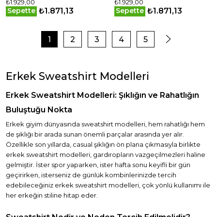
₺1.929,00
₺1.929,00
₺1.871,13
₺1.871,13
Sepette
Sepette
1
2
3
4
5
Erkek Sweatshirt Modelleri
Erkek Sweatshirt Modelleri: Şıklığın ve Rahatlığın
Buluştuğu Nokta
Erkek giyim dünyasında sweatshirt modelleri, hem rahatlığı hem
de şıklığı bir arada sunan önemli parçalar arasında yer alır.
Özellikle son yıllarda, casual şıklığın ön plana çıkmasıyla birlikte
erkek sweatshirt modelleri, gardıropların vazgeçilmezleri haline
gelmiştir. İster spor yaparken, ister hafta sonu keyifli bir gün
geçirirken, isterseniz de günlük kombinlerinizde tercih
edebileceğiniz erkek sweatshirt modelleri, çok yönlü kullanımı ile
her erkeğin stiline hitap eder.