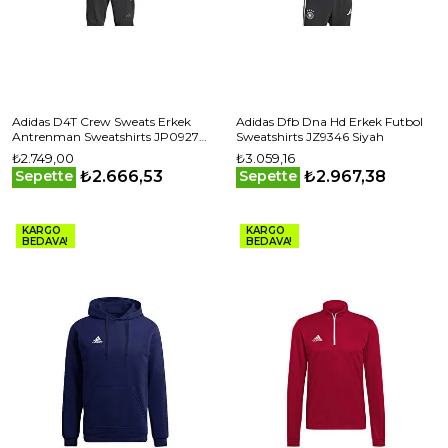
Adidas D4T Crew Sweats Erkek
Adidas Dfb Dna Hd Erkek Futbol
Antrenman Sweatshirts JP0927
Sweatshirts JZ9346 Siyah
Gri
₺2.749,00
₺3.059,16
₺2.666,53
₺2.967,38
Sepette
Sepette
KARGO
KARGO
BEDAVA!
BEDAVA!