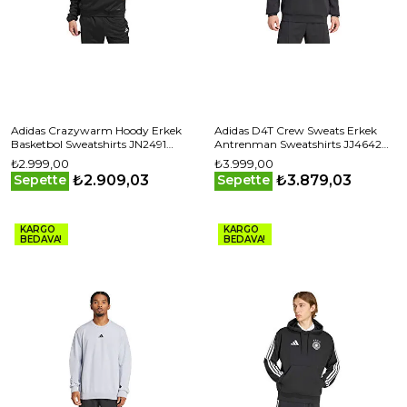
Adidas Crazywarm Hoody Erkek
Adidas D4T Crew Sweats Erkek
Basketbol Sweatshirts JN2491
Antrenman Sweatshirts JJ4642
Siyah
Siyah
₺2.999,00
₺3.999,00
₺2.909,03
₺3.879,03
Sepette
Sepette
KARGO
KARGO
BEDAVA!
BEDAVA!