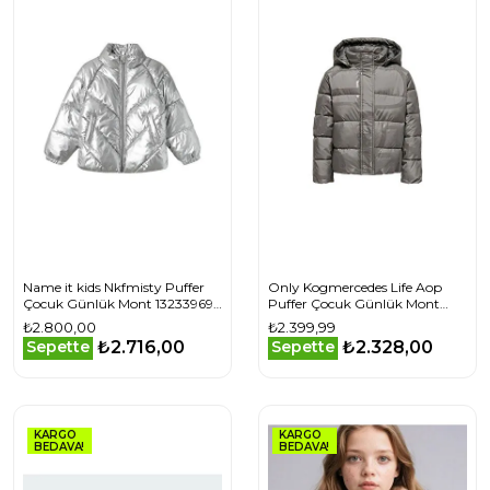
Name it kids Nkfmisty Puffer
Only Kogmercedes Life Aop
Çocuk Günlük Mont 13233969-
Puffer Çocuk Günlük Mont
SILVER Gri
15327417-DECEMBER-SKY Gri
₺2.800,00
₺2.399,99
₺2.716,00
₺2.328,00
Sepette
Sepette
KARGO
KARGO
BEDAVA!
BEDAVA!