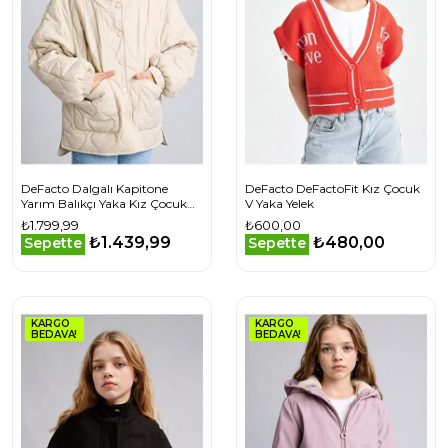
DeFacto Dalgalı Kapitone
DeFacto DeFactoFit Kız Çocuk
Yarım Balıkçı Yaka Kız Çocuk
V Yaka Yelek
Mont
₺1.799,99
₺600,00
₺1.439,99
₺480,00
Sepette
Sepette
KARGO
KARGO
BEDAVA!
BEDAVA!