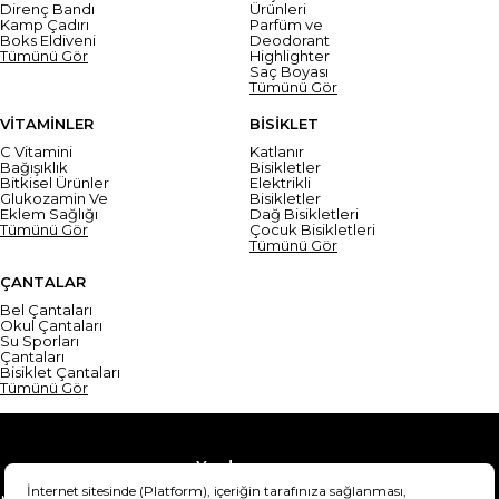
Direnç Bandı
Ürünleri
Kamp Çadırı
Parfüm ve
Boks Eldiveni
Deodorant
Tümünü Gör
Highlighter
Saç Boyası
Tümünü Gör
VİTAMİNLER
BİSİKLET
C Vitamini
Katlanır
Bağışıklık
Bisikletler
Bitkisel Ürünler
Elektrikli
Glukozamin Ve
Bisikletler
Eklem Sağlığı
Dağ Bisikletleri
Tümünü Gör
Çocuk Bisikletleri
Tümünü Gör
ÇANTALAR
Bel Çantaları
Okul Çantaları
Su Sporları
Çantaları
Bisiklet Çantaları
Tümünü Gör
Yardım