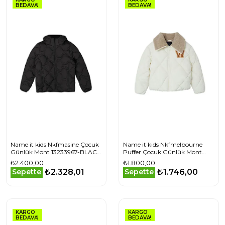
BEDAVA!
BEDAVA!
Name it kids Nkfmasine Çocuk
Name it kids Nkfmelbourne
Günlük Mont 13233967-BLACK
Puffer Çocuk Günlük Mont
Siyah
13235131-JET-STREAM Bej
₺2.400,00
₺1.800,00
₺2.328,01
₺1.746,00
Sepette
Sepette
KARGO
KARGO
BEDAVA!
BEDAVA!