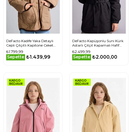
DeFacto Kadife Yaka Detaylı
DeFacto Kapüşonlu Suni Kürk
Cepli Çıtçıtlı Kapitone Ceket
Astarlı Çıtçıt Kapamalı Hafif
Mont
Uzun Yağmurluk Kız Çocuk
₺1.799,99
₺2.499,99
₺1.439,99
₺2.000,00
Sepette
Sepette
KARGO
KARGO
BEDAVA!
BEDAVA!