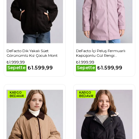
DeFacto Dik Yakalı Süet
DeFacto İçi Peluş Fermuarlı
Görünümlü Kız Çocuk Mont
Kapüşonlu Gül Rengi
Yağmurluk Kız Çocuk
₺1.999,99
₺1.999,99
₺1.599,99
₺1.599,99
Sepette
Sepette
KARGO
KARGO
BEDAVA!
BEDAVA!