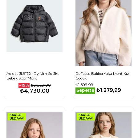
Adidas JL9172 I Dy Mm Sd Jkt
DeFacto Balıkçı Yaka Mont Kız
Bebek Spor Mont
Çocuk
₺1.599,99
₺5.869,00
-19%
₺1.279,99
₺4.730,00
Sepette
KARGO
KARGO
BEDAVA!
BEDAVA!