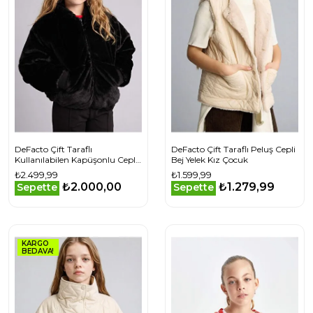
DeFacto Çift Taraflı
DeFacto Çift Taraflı Peluş Cepli
Kullanılabilen Kapüşonlu Cepli
Bej Yelek Kız Çocuk
Kapitone Suni Kürk Mont Siyah
₺2.499,99
₺1.599,99
₺2.000,00
₺1.279,99
Sepette
Sepette
KARGO
BEDAVA!