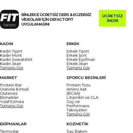
BİNLERCE ÜCRETSİZ DERS & EGZERSİZ
ÜCRETSİZ
VİDEOLARI İÇİN DEFACTOFIT
İNDİR
UYGULAMASINI
KADIN
ERKEK
Kadın Tişört
Erkek Tişört
Kadın Mont
Erkek Şort
Kadın Sweatshirt
Erkek Eşofman
Kadın Jean
Erkek Jean
Tümünü Gör
Tümünü Gör
MARKET
SPORCU BESİNLERİ
Protein Bar
Protein Tozu
Granola & Müsli
Amino Asit
Glutensiz
(BCAA)
Ekmekler
L Karnitin ve CLA
Yulaf Ezmesi
Güç ve
Tümünü Gör
Performans
Takviyeleri
Tümünü Gör
EKİPMANLAR
KOZMETİK
Termoslar
Saç Bakım