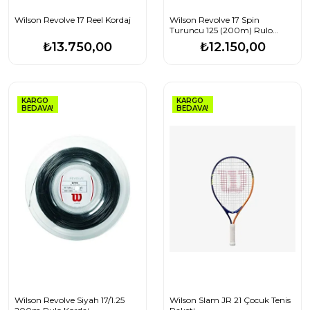
Wilson Revolve 17 Reel Kordaj
Wilson Revolve 17 Spin
Turuncu 125 (200m) Rulo
WRZ906300 Tenis Kordajı
₺13.750,00
₺12.150,00
KARGO
KARGO
BEDAVA!
BEDAVA!
Wilson Revolve Siyah 17/1.25
Wilson Slam JR 21 Çocuk Tenis