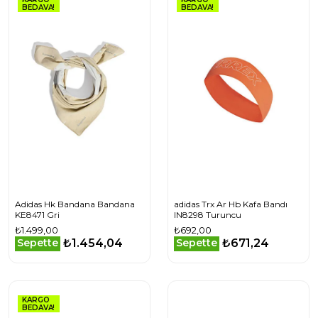
BEDAVA!
BEDAVA!
Adidas Hk Bandana Bandana
adidas Trx Ar Hb Kafa Bandı
KE8471 Gri
IN8298 Turuncu
₺1.499,00
₺692,00
₺1.454,04
₺671,24
Sepette
Sepette
KARGO
BEDAVA!