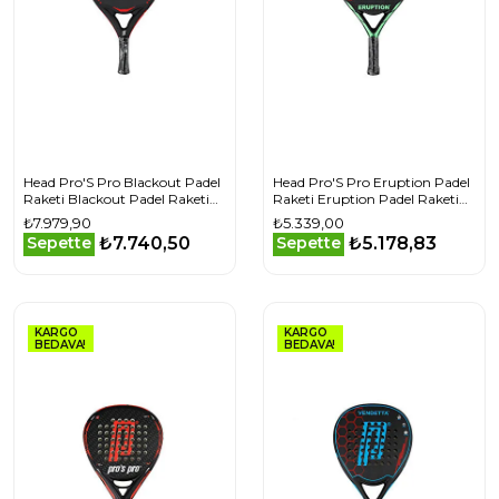
Head Pro'S Pro Blackout Padel
Head Pro'S Pro Eruption Padel
Raketi Blackout Padel Raketi
Raketi Eruption Padel Raketi
X151 Yeşil
X154 Yeşil
₺7.979,90
₺5.339,00
₺7.740,50
₺5.178,83
Sepette
Sepette
KARGO
KARGO
BEDAVA!
BEDAVA!