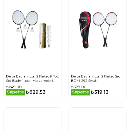
Delta Badminton 2 Raket 9 Top
Delta Badminton 2 Raket Set
Set Badminton Malzemeleri
BDM-292 Siyah
RSB-602 Renkli
₺649,00
₺329,00
₺629,53
₺319,13
Sepette
Sepette