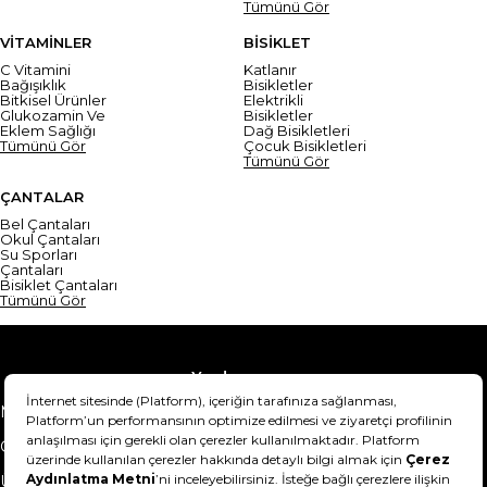
Tümünü Gör
VİTAMİNLER
BİSİKLET
C Vitamini
Katlanır
Bağışıklık
Bisikletler
Bitkisel Ürünler
Elektrikli
Glukozamin Ve
Bisikletler
Eklem Sağlığı
Dağ Bisikletleri
Tümünü Gör
Çocuk Bisikletleri
Tümünü Gör
ÇANTALAR
Bel Çantaları
Okul Çantaları
Su Sporları
Çantaları
Bisiklet Çantaları
Tümünü Gör
Yardım
Mesafeli Satış Sözleşmesi
Teslimat Bilgisi
Gizlilik Sözleşmesi
Şartlar & Koşullar
Ürünümü nasıl iade
Hakkımızda