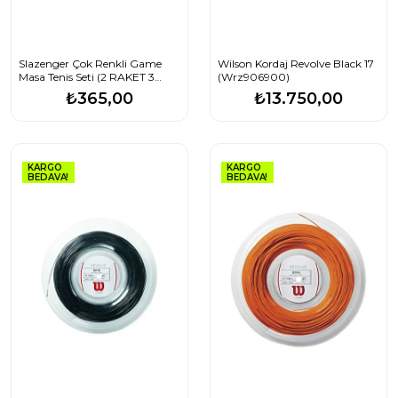
Slazenger Çok Renkli Game
Wilson Kordaj Revolve Black 17
Masa Tenis Seti (2 RAKET 3
(Wrz906900)
TOP)
₺365,00
₺13.750,00
KARGO
KARGO
BEDAVA!
BEDAVA!