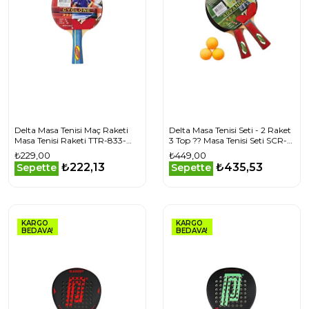
Delta Masa Tenisi Maç Raketi
Delta Masa Tenisi Seti - 2 Raket
Masa Tenisi Raketi TTR-833-
3 Top ?? Masa Tenisi Seti SCR-
RKT Renkli
374-SET Renkli
₺229,00
₺449,00
₺222,13
₺435,53
Sepette
Sepette
KARGO
KARGO
BEDAVA!
BEDAVA!