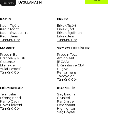
UYGULAMASINI
KADIN
ERKEK
Kadın Tişört
Erkek Tişört
Kadın Mont
Erkek Şort
Kadın Sweatshirt
Erkek Eşofman
Kadın Jean
Erkek Jean
Tümünü Gör
Tümünü Gör
MARKET
SPORCU BESİNLERİ
Protein Bar
Protein Tozu
Granola & Müsli
Amino Asit
Glutensiz
(BCAA)
Ekmekler
L Karnitin ve CLA
Yulaf Ezmesi
Güç ve
Tümünü Gör
Performans
Takviyeleri
Tümünü Gör
EKİPMANLAR
KOZMETİK
Termoslar
Saç Bakım
Direnç Bandı
Ürünleri
Kamp Çadırı
Parfüm ve
Boks Eldiveni
Deodorant
Tümünü Gör
Highlighter
Saç Boyası