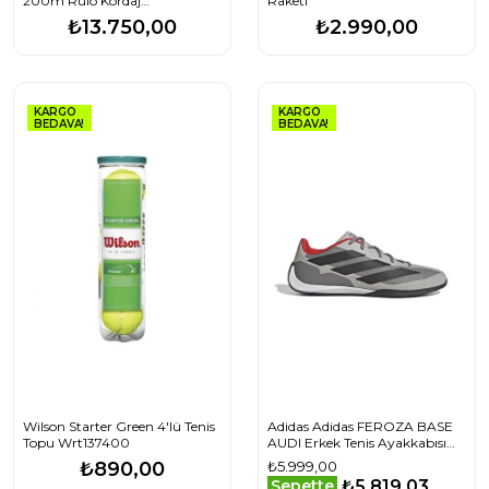
200m Rulo Kordaj
Raketi
Wrz906900
₺13.750,00
₺2.990,00
KARGO
KARGO
BEDAVA!
BEDAVA!
Wilson Starter Green 4'lü Tenis
Adidas Adidas FEROZA BASE
Topu Wrt137400
AUDI Erkek Tenis Ayakkabısı
KJ6178 Krem
₺890,00
₺5.999,00
₺5.819,03
Sepette