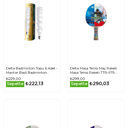
Delta Badminton Topu 6 Adet -
Delta Masa Tenisi Maç Raketi
Mantar Basli Badminton
Masa Tenisi Raketi TTR-975-
Malzemeleri SCM-602 Beyaz
RKT Renkli
₺229,00
₺299,00
₺222,13
₺290,03
Sepette
Sepette