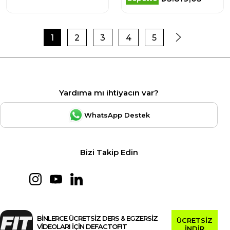
1
2
3
4
5
Yardıma mı ihtiyacın var?
WhatsApp Destek
Bizi Takip Edin
BİNLERCE ÜCRETSİZ DERS & EGZERSİZ
ÜCRETSİZ
VİDEOLARI İÇİN DEFACTOFIT
İNDİR