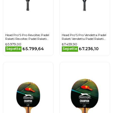
Head Pro'S Pro Revoltec Padel
Head Pro'S Pro Vendetta Padel
Raketi Revoltec Padel Raketi
Raketi Vendetta Padel Raketi
X152 Yeşil
X150 Yeşil
₺5.979,00
₺7.459,90
₺5.799,64
₺7.236,10
Sepette
Sepette