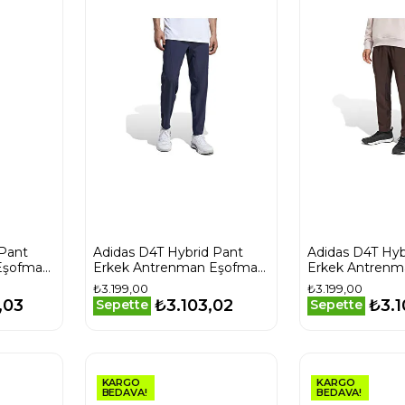
 Pant
Adidas D4T Hybrid Pant
Adidas D4T Hyb
Eşofman
Erkek Antrenman Eşofman
Erkek Antrenm
Altı KA7244 Lacivert
Altı KB0807 K
₺3.199,00
₺3.199,00
,03
₺3.103,02
₺3.1
Sepette
Sepette
KARGO
KARGO
BEDAVA!
BEDAVA!