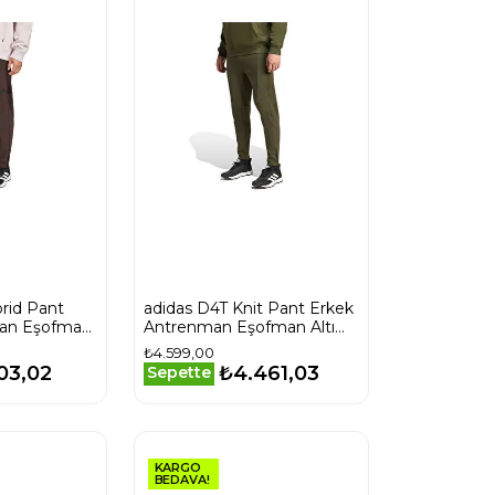
rid Pant
adidas D4T Knit Pant Erkek
an Eşofman
Antrenman Eşofman Altı
ahverengi
JX7326 Haki
₺4.599,00
03,02
₺4.461,03
Sepette
KARGO
BEDAVA!