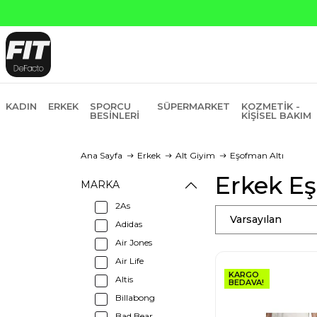
KADIN
ERKEK
SPORCU
SÜPERMARKET
KOZMETIK -
BESINLERI
KIŞISEL BAKIM
Ana Sayfa
Erkek
Alt Giyim
Eşofman Altı
Erkek Eş
MARKA
2As
Varsayılan
Adidas
Air Jones
Air Life
KARGO
Altis
BEDAVA!
Billabong
Bad Bear