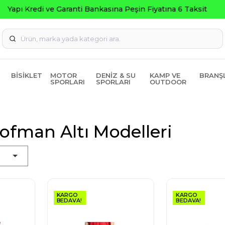
Seçili Ürünlerde ₺2000 Üzeri ₺200 İndirim Kodu: AGUSTOS2
BISIKLET
MOTOR
DENIZ & SU
KAMP VE
BRANŞ
SPORLARI
SPORLARI
OUTDOOR
ofman Altı Modelleri
KARGO
KARGO
BEDAVA!
BEDAVA!