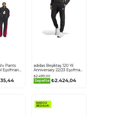
Wv Pants
adidas Beşiktaş 120 Yıl
ol Eşofman
Anniversary 22/23 Eşofman
yah
Altı Erkek Futbol Eşofman
₺2.499,00
Altı HT9832 Siyah
935,44
₺2.424,04
Sepette
KARGO
BEDAVA!