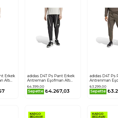
nt Erkek
adidas D4T Ps Pant Erkek
adidas D4T Ps 
 Altı
Antreman Eşofman Altı
Antrenman Eşo
JI8224 Siyah
IN5619 Haki
₺4.399,00
₺3.299,00
67
₺4.267,03
₺3.
Sepette
Sepette
KARGO
KARGO
BEDAVA!
BEDAVA!