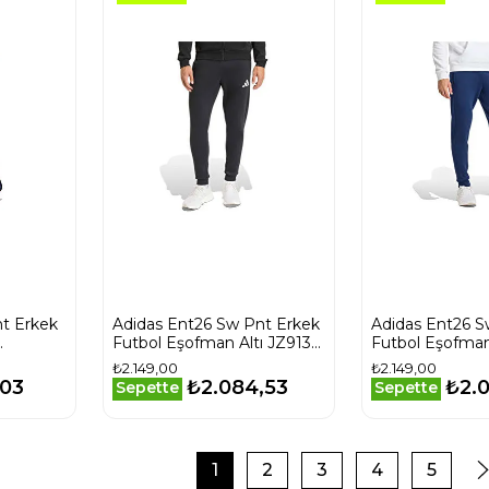
nt Erkek
Adidas Ent26 Sw Pnt Erkek
Adidas Ent26 S
Futbol Eşofman Altı JZ9138
Futbol Eşofman
76 Siyah
Siyah
Lacivert
₺2.149,00
₺2.149,00
,03
₺2.084,53
₺2.
Sepette
Sepette
1
2
3
4
5