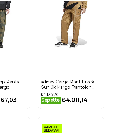
op Pants
adidas Cargo Pant Erkek
Kargo
Günlük Kargo Pantolon
7 Siyah
IZ4854 Krem
₺4.135,20
267,03
₺4.011,14
Sepette
KARGO
BEDAVA!