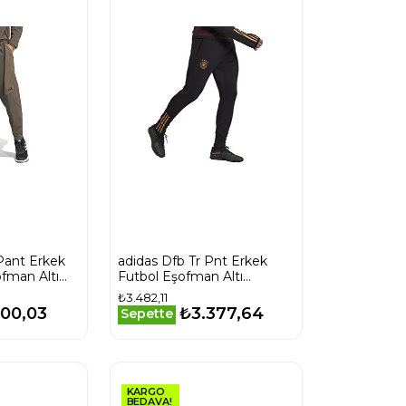
Pant Erkek
adidas Dfb Tr Pnt Erkek
fman Altı
Futbol Eşofman Altı
HF3995 Siyah
₺3.482,11
200,03
₺3.377,64
Sepette
KARGO
BEDAVA!