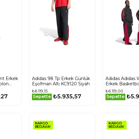
nt Erkek
Adidas 98 Tp Erkek Günlük
Adidas Adidas 
olon
Eşofman Altı KC9120 Siyah
Erkek Basketb
Altı KA2077 Si
₺6.119,15
₺6.119,00
,27
₺5.935,57
₺5.
Sepette
Sepette
KARGO
KARGO
BEDAVA!
BEDAVA!