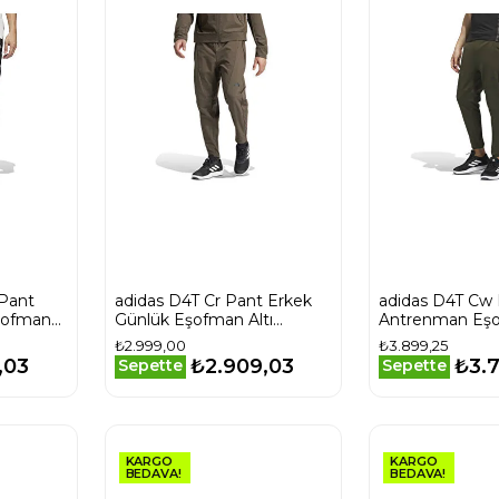
Pant
adidas D4T Cr Pant Erkek
adidas D4T Cw 
şofman
Günlük Eşofman Altı
Antrenman Eşo
IX9060 Haki
JW5301 Haki
₺2.999,00
₺3.899,25
,03
₺2.909,03
₺3.
Sepette
Sepette
KARGO
KARGO
BEDAVA!
BEDAVA!