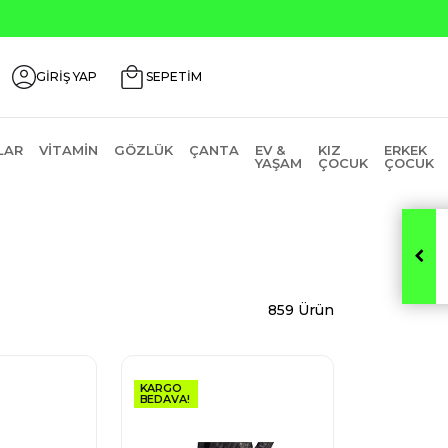
00
GİRİŞ YAP
SEPETİM
LAR
VITAMIN
GÖZLÜK
ÇANTA
EV &
KIZ
ERKEK
YAŞAM
ÇOCUK
ÇOCUK
859 Ürün
KARGO
BEDAVA!