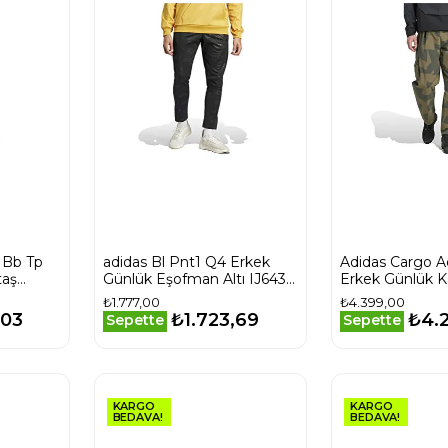
 Bb Tp
adidas Bl Pnt1 Q4 Erkek
Adidas Cargo A
taş
Günlük Eşofman Altı IJ6437
Erkek Günlük 
4 Siyah
Siyah
Pantolon JE942
₺1.777,00
₺4.399,00
,03
₺1.723,69
₺4.
Sepette
Sepette
KARGO
KARGO
BEDAVA!
BEDAVA!