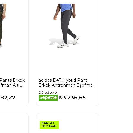
Pants Erkek
adidas D4T Hybrid Pant
fman Altı
Erkek Antrenman Eşofman
Altı IY1123 Siyah
₺3.336,75
782,27
₺3.236,65
Sepette
KARGO
BEDAVA!