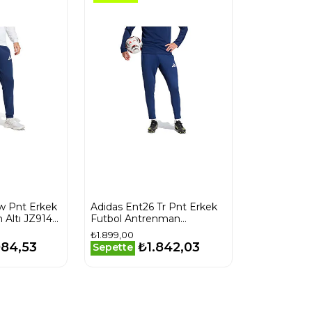
w Pnt Erkek
Adidas Ent26 Tr Pnt Erkek
 Altı JZ9140
Futbol Antrenman
Eşofman Altı KE9847 Mavi
₺1.899,00
084,53
₺1.842,03
Sepette