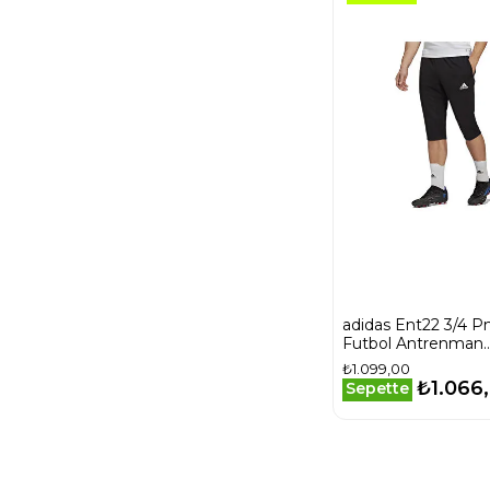
adidas Ent22 3/4 P
Futbol Antrenman
Eşofman Altı HB05
₺1.099,00
₺1.066
Sepette