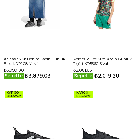
Adidas 3S Sk Denim Kadın Günlük
Adidas 3S Tee Slim Kadın Günlük
Etek KD2908 Mavi
Tişört KD5560 Siyah
₺3.999,00
₺2.081,65
₺3.879,03
₺2.019,20
Sepette
Sepette
KARGO
KARGO
BEDAVA!
BEDAVA!