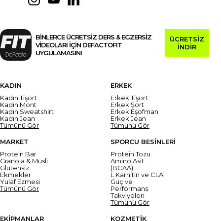
BİNLERCE ÜCRETSİZ DERS & EGZERSİZ
ÜCRETSİZ
VİDEOLARI İÇİN DEFACTOFIT
İNDİR
UYGULAMASINI
KADIN
ERKEK
Kadın Tişört
Erkek Tişört
Kadın Mont
Erkek Şort
Kadın Sweatshirt
Erkek Eşofman
Kadın Jean
Erkek Jean
Tümünü Gör
Tümünü Gör
MARKET
SPORCU BESİNLERİ
Protein Bar
Protein Tozu
Granola & Müsli
Amino Asit
Glutensiz
(BCAA)
Ekmekler
L Karnitin ve CLA
Yulaf Ezmesi
Güç ve
Tümünü Gör
Performans
Takviyeleri
Tümünü Gör
EKİPMANLAR
KOZMETİK