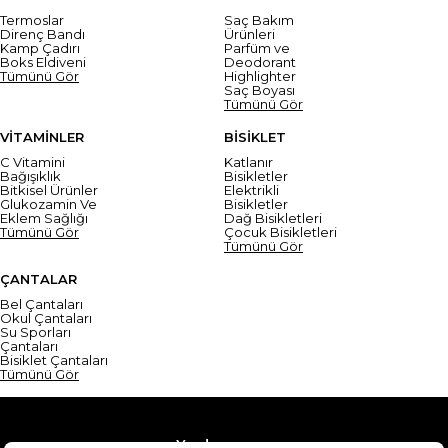
Termoslar
Saç Bakım
Direnç Bandı
Ürünleri
Kamp Çadırı
Parfüm ve
Boks Eldiveni
Deodorant
Tümünü Gör
Highlighter
Saç Boyası
Tümünü Gör
VİTAMİNLER
BİSİKLET
C Vitamini
Katlanır
Bağışıklık
Bisikletler
Bitkisel Ürünler
Elektrikli
Glukozamin Ve
Bisikletler
Eklem Sağlığı
Dağ Bisikletleri
Tümünü Gör
Çocuk Bisikletleri
Tümünü Gör
ÇANTALAR
Bel Çantaları
Okul Çantaları
Su Sporları
Çantaları
Bisiklet Çantaları
Tümünü Gör
Yardım