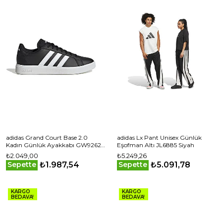
adidas Grand Court Base 2.0
adidas Lx Pant Unisex Günlük
Kadın Günlük Ayakkabı GW9262
Eşofman Altı JL6885 Siyah
Siyah
₺2.049,00
₺5.249,26
₺1.987,54
₺5.091,78
Sepette
Sepette
KARGO
KARGO
BEDAVA!
BEDAVA!