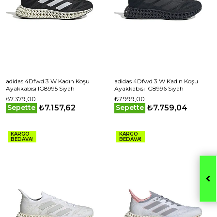
adidas 4Dfwd 3 W Kadın Koşu
adidas 4Dfwd 3 W Kadın Koşu
Ayakkabısı IG8995 Siyah
Ayakkabısı IG8996 Siyah
₺7.379,00
₺7.999,00
₺7.157,62
₺7.759,04
Sepette
Sepette
KARGO
KARGO
BEDAVA!
BEDAVA!