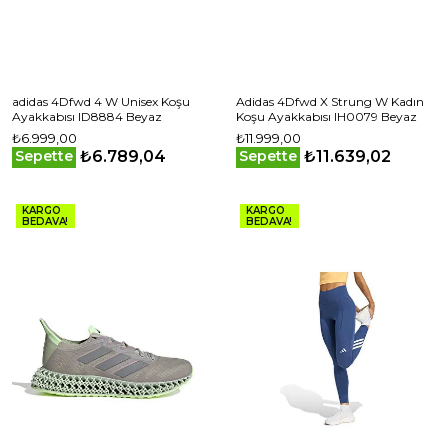
adidas 4Dfwd 4 W Unisex Koşu
Adidas 4Dfwd X Strung W Kadın
Ayakkabısı ID8884 Beyaz
Koşu Ayakkabısı IH0079 Beyaz
₺6.999,00
₺11.999,00
₺6.789,04
₺11.639,02
Sepette
Sepette
KARGO
KARGO
BEDAVA!
BEDAVA!