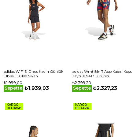
adidas W Fi Sl Dress Kadın Günlük
adidas Wmt 8In T Aop Kadın Koşu
Elbise JE0199 Siyah
Taytı JE9417 Turuncu
₺1.999,00
₺2.399,20
₺1.939,03
₺2.327,23
Sepette
Sepette
KARGO
KARGO
BEDAVA!
BEDAVA!