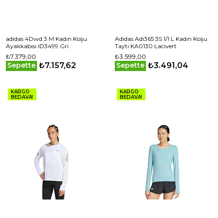
adidas 4Dwd 3 M Kadın Koşu
Adidas Adi365 3S 1/1 L Kadın Koşu
Ayakkabısı ID3499 Gri
Taytı KA0130 Lacivert
₺7.379,00
₺3.599,00
₺7.157,62
₺3.491,04
Sepette
Sepette
KARGO
KARGO
BEDAVA!
BEDAVA!