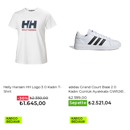
Helly Hansen HH Logo 3.0 Kadın T-
adidas Grand Court Base 2.0
Shirt
Kadın Günlük Ayakkabı GW9261
Beyaz
₺2.599,00
₺2.350,00
-30%
₺2.521,04
₺1.645,00
Sepette
KARGO
KARGO
BEDAVA!
BEDAVA!