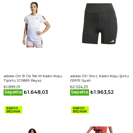
adidas Otr B Cb Tee W Kadın Koşu
adidas Otr Sho L Kadın Koşu Şortu
Tişörtü JC9889 Beyaz
IS9919 Siyah
₺1.699,01
₺2.024,25
₺1.648,03
₺1.963,52
Sepette
Sepette
KARGO
KARGO
BEDAVA!
BEDAVA!