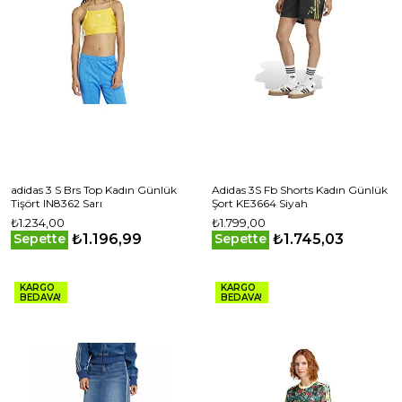
adidas 3 S Brs Top Kadın Günlük
Adidas 3S Fb Shorts Kadın Günlük
Tişört IN8362 Sarı
Şort KE3664 Siyah
₺1.234,00
₺1.799,00
₺1.196,99
₺1.745,03
Sepette
Sepette
KARGO
KARGO
BEDAVA!
BEDAVA!