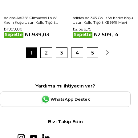
Adidas Adi365 Climacool Ls W
adidas Adi365 Co Ls W Kadın Koşu
Kadın Koşu Uzun Kollu Tişört
Uzun Kollu Tişört KB9919 Mavi
KE6842 Beyaz
₺1.999,00
₺2.586,75
₺1.939,03
₺2.509,14
Sepette
Sepette
1
2
3
4
5
Yardıma mı ihtiyacın var?
WhatsApp Destek
Bizi Takip Edin