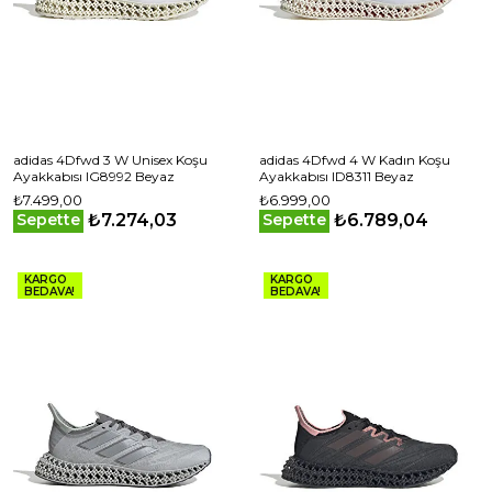
adidas 4Dfwd 3 W Unisex Koşu
adidas 4Dfwd 4 W Kadın Koşu
Ayakkabısı IG8992 Beyaz
Ayakkabısı ID8311 Beyaz
₺7.499,00
₺6.999,00
₺7.274,03
₺6.789,04
Sepette
Sepette
KARGO
KARGO
BEDAVA!
BEDAVA!