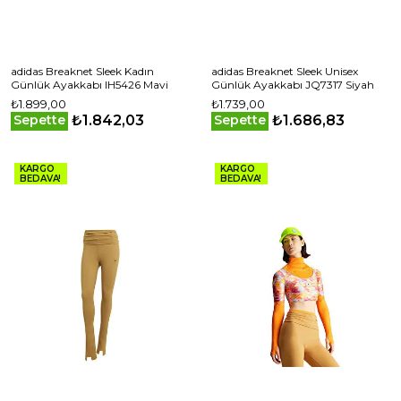
adidas Breaknet Sleek Kadın
adidas Breaknet Sleek Unisex
Günlük Ayakkabı IH5426 Mavi
Günlük Ayakkabı JQ7317 Siyah
₺1.899,00
₺1.739,00
₺1.842,03
₺1.686,83
Sepette
Sepette
KARGO
KARGO
BEDAVA!
BEDAVA!