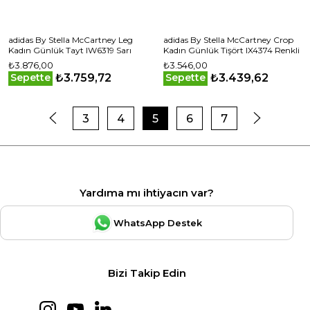
adidas By Stella McCartney Leg
adidas By Stella McCartney Crop
Kadın Günlük Tayt IW6319 Sarı
Kadın Günlük Tişört IX4374 Renkli
₺3.876,00
₺3.546,00
₺3.759,72
₺3.439,62
Sepette
Sepette
3
4
5
6
7
Yardıma mı ihtiyacın var?
WhatsApp Destek
Bizi Takip Edin