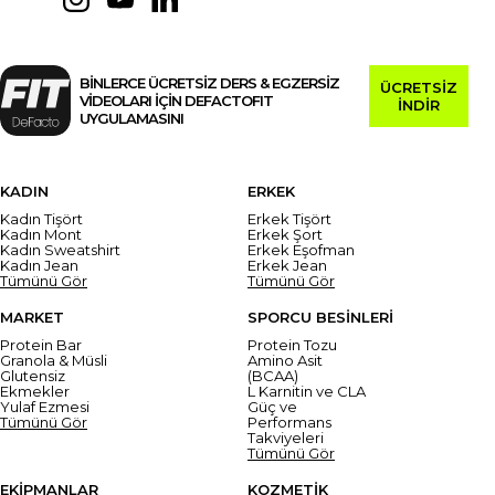
BİNLERCE ÜCRETSİZ DERS & EGZERSİZ
ÜCRETSİZ
VİDEOLARI İÇİN DEFACTOFIT
İNDİR
UYGULAMASINI
KADIN
ERKEK
Kadın Tişört
Erkek Tişört
Kadın Mont
Erkek Şort
Kadın Sweatshirt
Erkek Eşofman
Kadın Jean
Erkek Jean
Tümünü Gör
Tümünü Gör
MARKET
SPORCU BESİNLERİ
Protein Bar
Protein Tozu
Granola & Müsli
Amino Asit
Glutensiz
(BCAA)
Ekmekler
L Karnitin ve CLA
Yulaf Ezmesi
Güç ve
Tümünü Gör
Performans
Takviyeleri
Tümünü Gör
EKİPMANLAR
KOZMETİK