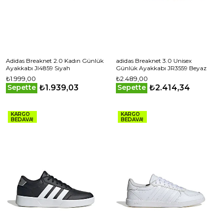
Adidas Breaknet 2.0 Kadın Günlük
adidas Breaknet 3.0 Unisex
Ayakkabı JI4859 Siyah
Günlük Ayakkabı JR3559 Beyaz
₺1.999,00
₺2.489,00
₺1.939,03
₺2.414,34
Sepette
Sepette
KARGO
KARGO
BEDAVA!
BEDAVA!