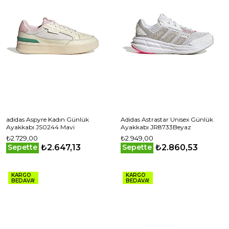
adidas Aspyre Kadın Günlük
Adidas Astrastar Unisex Günlük
Ayakkabı JS0244 Mavi
Ayakkabı JR8733Beyaz
₺2.729,00
₺2.949,00
₺2.647,13
₺2.860,53
Sepette
Sepette
KARGO
KARGO
BEDAVA!
BEDAVA!