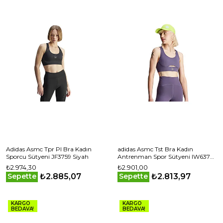
Adidas Asmc Tpr PI Bra Kadın
adidas Asmc Tst Bra Kadın
Sporcu Sütyeni JF3759 Siyah
Antrenman Spor Sütyeni IW6374
Mor
₺2.974,30
₺2.901,00
₺2.885,07
₺2.813,97
Sepette
Sepette
KARGO
KARGO
BEDAVA!
BEDAVA!