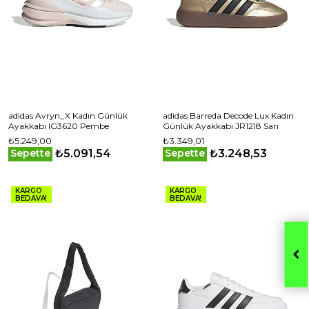
adidas Avryn_X Kadın Günlük
adidas Barreda Decode Lux Kadın
Ayakkabı IG3620 Pembe
Günlük Ayakkabı JR1218 Sarı
₺5.249,00
₺3.349,01
₺5.091,54
₺3.248,53
Sepette
Sepette
KARGO
KARGO
BEDAVA!
BEDAVA!