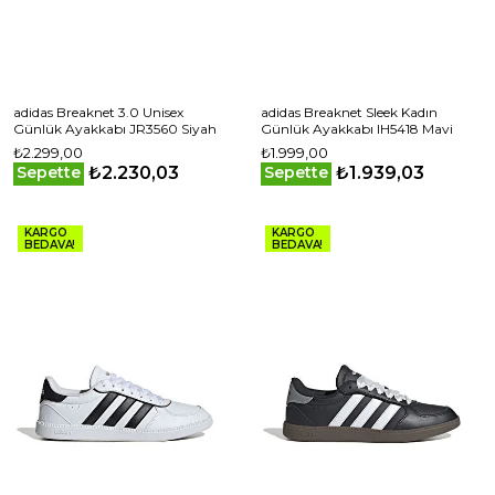
adidas Breaknet 3.0 Unisex
adidas Breaknet Sleek Kadın
Günlük Ayakkabı JR3560 Siyah
Günlük Ayakkabı IH5418 Mavi
₺2.299,00
₺1.999,00
₺2.230,03
₺1.939,03
Sepette
Sepette
KARGO
KARGO
BEDAVA!
BEDAVA!