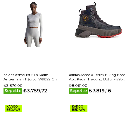
adidas Asmc Tst S Ls Kadın
adidas Asmc X Terrex Hiking Boot
Antrenman Tişörtü IW9829 Gri
Aop Kadın Trekking Botu IF1793
Renkli
₺3.876,00
₺8.061,00
₺3.759,72
₺7.819,16
Sepette
Sepette
KARGO
KARGO
BEDAVA!
BEDAVA!