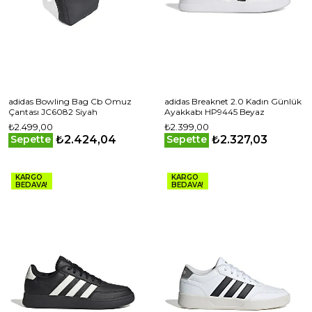
adidas Bowling Bag Cb Omuz
adidas Breaknet 2.0 Kadın Günlük
Çantası JC6082 Siyah
Ayakkabı HP9445 Beyaz
₺2.499,00
₺2.399,00
₺2.424,04
₺2.327,03
Sepette
Sepette
KARGO
KARGO
BEDAVA!
BEDAVA!