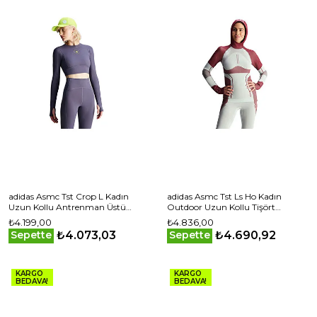
adidas Asmc Tst Crop L Kadın
adidas Asmc Tst Ls Ho Kadın
Uzun Kollu Antrenman Üstü
Outdoor Uzun Kollu Tişört
IW6370 Mor
IW6368 Gri
₺4.199,00
₺4.836,00
₺4.073,03
₺4.690,92
Sepette
Sepette
KARGO
KARGO
BEDAVA!
BEDAVA!