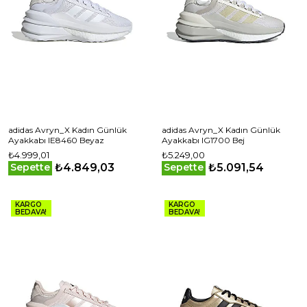
adidas Avryn_X Kadın Günlük
adidas Avryn_X Kadın Günlük
Ayakkabı IE8460 Beyaz
Ayakkabı IG1700 Bej
₺4.999,01
₺5.249,00
₺4.849,03
₺5.091,54
Sepette
Sepette
KARGO
KARGO
BEDAVA!
BEDAVA!