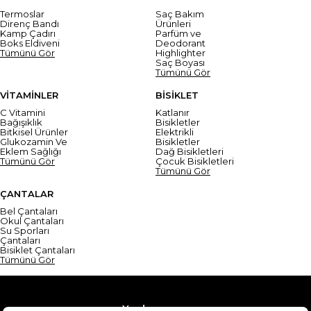
Termoslar
Saç Bakım
Direnç Bandı
Ürünleri
Kamp Çadırı
Parfüm ve
Boks Eldiveni
Deodorant
Tümünü Gör
Highlighter
Saç Boyası
Tümünü Gör
VİTAMİNLER
BİSİKLET
C Vitamini
Katlanır
Bağışıklık
Bisikletler
Bitkisel Ürünler
Elektrikli
Glukozamin Ve
Bisikletler
Eklem Sağlığı
Dağ Bisikletleri
Tümünü Gör
Çocuk Bisikletleri
Tümünü Gör
ÇANTALAR
Bel Çantaları
Okul Çantaları
Su Sporları
Çantaları
Bisiklet Çantaları
Tümünü Gör
Yardım