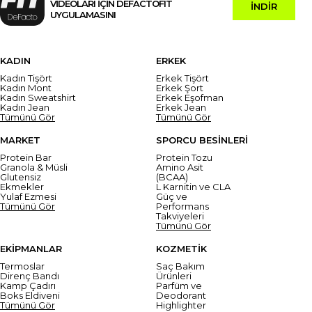
VİDEOLARI İÇİN DEFACTOFIT
İNDİR
UYGULAMASINI
KADIN
ERKEK
Kadın Tişört
Erkek Tişört
Kadın Mont
Erkek Şort
Kadın Sweatshirt
Erkek Eşofman
Kadın Jean
Erkek Jean
Tümünü Gör
Tümünü Gör
MARKET
SPORCU BESİNLERİ
Protein Bar
Protein Tozu
Granola & Müsli
Amino Asit
Glutensiz
(BCAA)
Ekmekler
L Karnitin ve CLA
Yulaf Ezmesi
Güç ve
Tümünü Gör
Performans
Takviyeleri
Tümünü Gör
EKİPMANLAR
KOZMETİK
Termoslar
Saç Bakım
Direnç Bandı
Ürünleri
Kamp Çadırı
Parfüm ve
Boks Eldiveni
Deodorant
Tümünü Gör
Highlighter