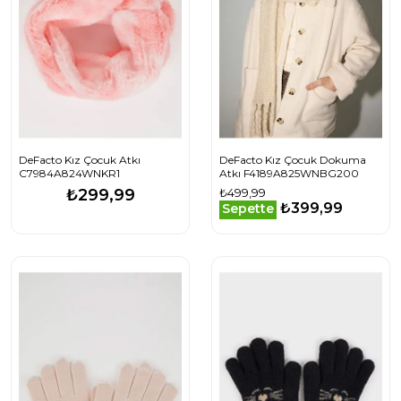
DeFacto Kız Çocuk Atkı
DeFacto Kız Çocuk Dokuma
C7984A824WNKR1
Atkı F4189A825WNBG200
₺299,99
₺499,99
₺399,99
Sepette