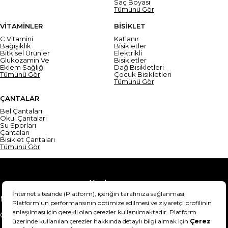
Saç Boyası
Tümünü Gör
VİTAMİNLER
BİSİKLET
C Vitamini
Katlanır
Bağışıklık
Bisikletler
Bitkisel Ürünler
Elektrikli
Glukozamin Ve
Bisikletler
Eklem Sağlığı
Dağ Bisikletleri
Tümünü Gör
Çocuk Bisikletleri
Tümünü Gör
ÇANTALAR
Bel Çantaları
Okul Çantaları
Su Sporları
Çantaları
Bisiklet Çantaları
Tümünü Gör
Yardım
Mesafeli Satış Sözleşmesi
Teslimat Bilgisi
Gizlilik Sözleşmesi
Şartlar & Koşullar