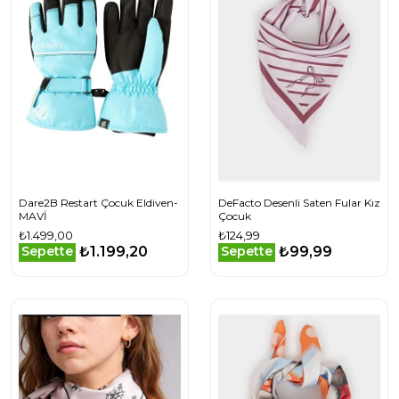
Dare2B Restart Çocuk Eldiven-
DeFacto Desenli Saten Fular Kız
MAVİ
Çocuk
₺1.499,00
₺124,99
₺1.199,20
₺99,99
Sepette
Sepette