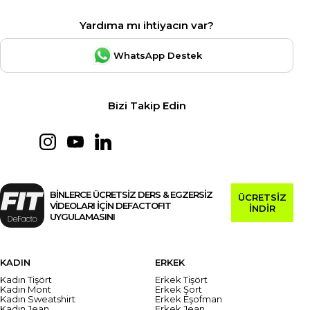
Yardıma mı ihtiyacın var?
WhatsApp Destek
Bizi Takip Edin
BİNLERCE ÜCRETSİZ DERS & EGZERSİZ
ÜCRETSİZ
VİDEOLARI İÇİN DEFACTOFIT
İNDİR
UYGULAMASINI
KADIN
ERKEK
Kadın Tişört
Erkek Tişört
Kadın Mont
Erkek Şort
Kadın Sweatshirt
Erkek Eşofman
Kadın Jean
Erkek Jean