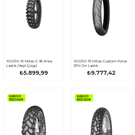
100/90-19 Mitas C-18 Arka
100/90-19 Mitas Custom Force
Lastik (Yeşil Çizgi)
57H Ön Lastik
₺5.899,99
₺9.777,42
KARGO
KARGO
BEDAVA!
BEDAVA!