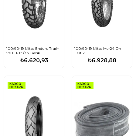
100/90-19 Mitas Enduro Traıl+
100/90-19 Mitas Mc-24 Ön
57H Tl-Tt Ön Lastik
Lastik
₺6.620,93
₺6.928,88
KARGO
KARGO
BEDAVA!
BEDAVA!