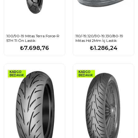
100/90-19 Mitas Terra Force-R
110/-19,120/90-19,130/80-19
57H Tl Ön Lastik
Mitas Hd 2Mm İç Lastik
₺7.698,76
₺1.286,24
KARGO
KARGO
BEDAVA!
BEDAVA!