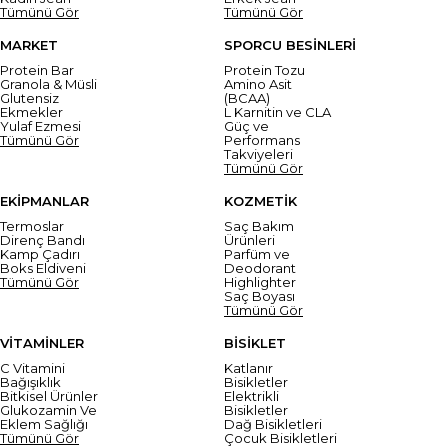
Tümünü Gör
Tümünü Gör
MARKET
SPORCU BESİNLERİ
Protein Bar
Protein Tozu
Granola & Müsli
Amino Asit
Glutensiz
(BCAA)
Ekmekler
L Karnitin ve CLA
Yulaf Ezmesi
Güç ve
Tümünü Gör
Performans
Takviyeleri
Tümünü Gör
EKİPMANLAR
KOZMETİK
Termoslar
Saç Bakım
Direnç Bandı
Ürünleri
Kamp Çadırı
Parfüm ve
Boks Eldiveni
Deodorant
Tümünü Gör
Highlighter
Saç Boyası
Tümünü Gör
VİTAMİNLER
BİSİKLET
C Vitamini
Katlanır
Bağışıklık
Bisikletler
Bitkisel Ürünler
Elektrikli
Glukozamin Ve
Bisikletler
Eklem Sağlığı
Dağ Bisikletleri
Tümünü Gör
Çocuk Bisikletleri