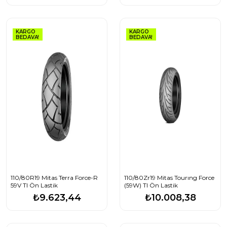
KARGO
KARGO
BEDAVA!
BEDAVA!
110/80R19 Mitas Terra Force-R
110/80Zr19 Mitas Tourıng Force
59V Tl Ön Lastik
(59W) Tl Ön Lastik
₺9.623,44
₺10.008,38