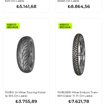
54H Ön Lastik
(54W) Ön Lastik
₺5.141,68
₺8.864,56
KARGO
KARGO
BEDAVA!
BEDAVA!
110/80-14 Mitas Tourıng Force-
110/80B19 Mitas Enduro Traıl+
Sc 59S Ön Lastik
59H Dakar Tl-Tt Ön Lastik
₺3.755,89
₺7.621,78