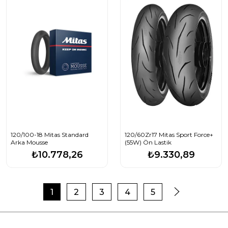
120/100-18 Mitas Standard
120/60Zr17 Mitas Sport Force+
Arka Mousse
(55W) Ön Lastik
₺10.778,26
₺9.330,89
1
2
3
4
5