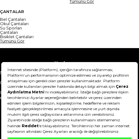
Tümünü Gör
ÇANTALAR
Bel Çantaları
Okul Çantaları
Su Sporları
Çantaları
Bisiklet Çantaları
Tümünü Gör
Yardım
Mesafeli Satış Sözleşmesi
Teslimat Bilgisi
Gizlilik Sözleşmesi
Şartlar & Koşullar
Ürünümü nasıl iade
Hakkımızda
edebilirim?
DeFactoFIT ©️ 2022-2026. Tüm hakları saklıdır.