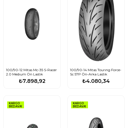
100/90-12 Mitas Mc-35 S-Racer
100/90-14 Mitas Tourıng Force-
2.0 Medıum Ön Lastik
Sc 57P Ön-Arka Lastik
₺7.898,92
₺4.080,34
KARGO
KARGO
BEDAVA!
BEDAVA!