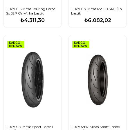
110/70-16 Mitas Tourıng Force-
110/70-17 Mitas Mc-50 54H Ön
Sc 52P Ön-Arka Lastik
Lastik
₺4.311,30
₺6.082,02
KARGO
KARGO
BEDAVA!
BEDAVA!
110/70-17 Mitas Sport Force+
110/70Zr17 Mitas Sport Force+