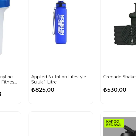
ştırıcı
Applied Nutrition Lifestyle
Grenade Shake
 Fitness
Suluk 1 Litre
z Kapak
₺825,00
₺530,00
3
KARGO
BEDAVA!