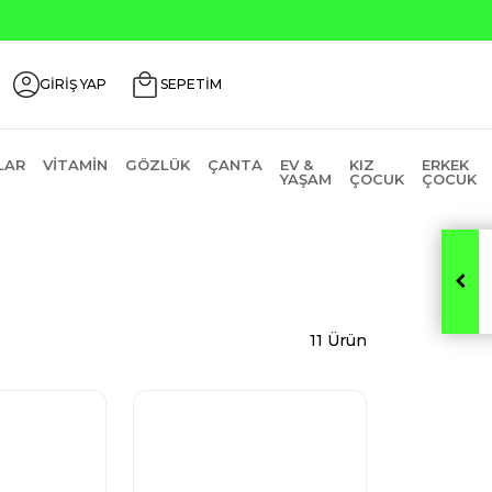
irim Kodu: AGUSTOS200
GİRİŞ YAP
SEPETİM
LAR
VITAMIN
GÖZLÜK
ÇANTA
EV &
KIZ
ERKEK
YAŞAM
ÇOCUK
ÇOCUK
11 Ürün