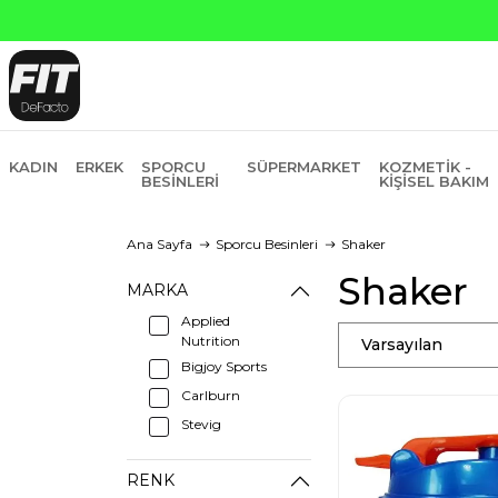
KADIN
ERKEK
SPORCU
SÜPERMARKET
KOZMETIK -
BESINLERI
KIŞISEL BAKIM
Ana Sayfa
Sporcu Besinleri
Shaker
Shaker
MARKA
Applied
Nutrition
Varsayılan
Bigjoy Sports
Carlburn
Stevig
RENK