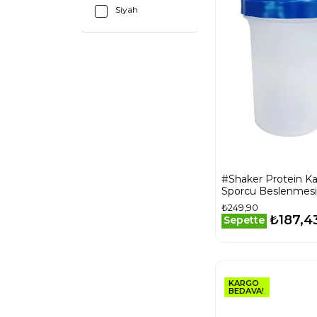
Siyah
#Shaker Protein Karı
Sporcu Beslenmesi
Ekipmanı Sızdırma
₺249,90
Şık 550ml Shaker
₺187,4
Sepette
KARGO
BEDAVA!