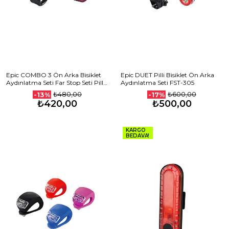
Epic COMBO 3 Ön Arka Bisiklet
Epic DUET Pilli Bisiklet Ön Arka
Aydınlatma Seti Far Stop Seti Pilli
Aydınlatma Seti FST-305
FST-304
₺480,00
₺600,00
-13%
-17%
₺420,00
₺500,00
KARGO
BEDAVA!