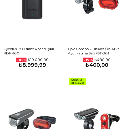
Cycplus L7 Bisiklet Radarı Işıklı
Epic Combo 2 Bisiklet Ön Arka
RDR-100
Aydınlatma Seti FST-301
₺10.000,00
₺480,00
-10%
-17%
₺8.999,99
₺400,00
KARGO
BEDAVA!