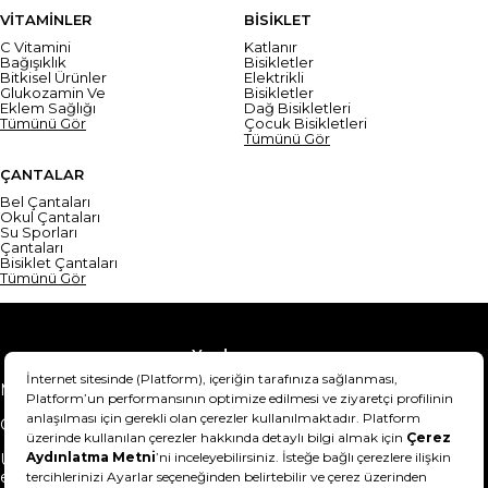
VİTAMİNLER
BİSİKLET
C Vitamini
Katlanır
Bağışıklık
Bisikletler
Bitkisel Ürünler
Elektrikli
Glukozamin Ve
Bisikletler
Eklem Sağlığı
Dağ Bisikletleri
Tümünü Gör
Çocuk Bisikletleri
Tümünü Gör
ÇANTALAR
Bel Çantaları
Okul Çantaları
Su Sporları
Çantaları
Bisiklet Çantaları
Tümünü Gör
Yardım
Mesafeli Satış Sözleşmesi
Teslimat Bilgisi
Gizlilik Sözleşmesi
Şartlar & Koşullar
Ürünümü nasıl iade
Hakkımızda
edebilirim?