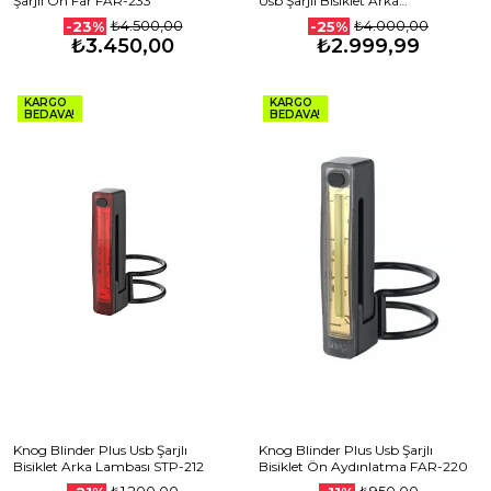
Şarjlı Ön Far FAR-233
Usb Şarjlı Bisiklet Arka
Aydınlatması STP-224
₺4.500,00
₺4.000,00
-23%
-25%
₺3.450,00
₺2.999,99
KARGO
KARGO
BEDAVA!
BEDAVA!
Knog Blinder Plus Usb Şarjlı
Knog Blinder Plus Usb Şarjlı
Bisiklet Arka Lambası STP-212
Bisiklet Ön Aydınlatma FAR-220