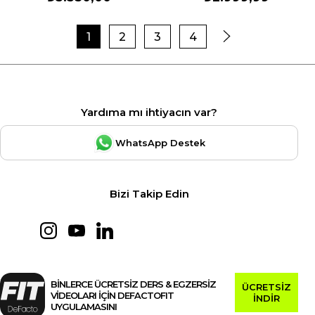
1
2
3
4
Yardıma mı ihtiyacın var?
WhatsApp Destek
Bizi Takip Edin
BİNLERCE ÜCRETSİZ DERS & EGZERSİZ
ÜCRETSİZ
VİDEOLARI İÇİN DEFACTOFIT
İNDİR
UYGULAMASINI