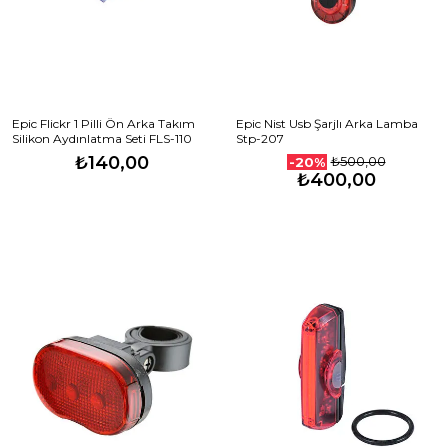
Epic Flickr 1 Pilli Ön Arka Takım
Epic Nist Usb Şarjlı Arka Lamba
Silikon Aydınlatma Seti FLS-110
Stp-207
₺140,00
₺500,00
-20%
₺400,00