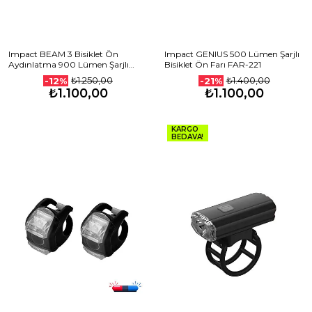
Impact BEAM 3 Bisiklet Ön
Impact GENIUS 500 Lümen Şarjlı
Aydınlatma 900 Lümen Şarjlı
Bisiklet Ön Farı FAR-221
FAR-236
₺1.250,00
₺1.400,00
-12%
-21%
₺1.100,00
₺1.100,00
KARGO
BEDAVA!