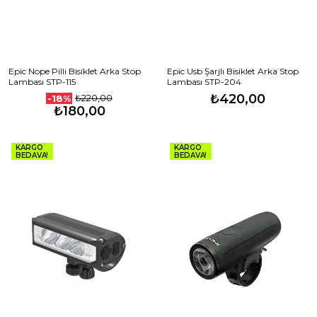
Epic Nope Pilli Bisiklet Arka Stop
Epic Usb Şarjlı Bisiklet Arka Stop
Lambası STP-115
Lambası STP-204
₺420,00
₺220,00
-18%
₺180,00
KARGO
KARGO
BEDAVA!
BEDAVA!