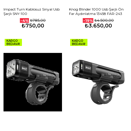
Impact Turn Kablosuz Sinyal Usb
Knog Blinder 1000 Usb Şarjlı Ön
Şarjlı SNY-100
Far Aydınlatma 13458 FAR-243
₺785,00
₺4.500,00
-4%
-19%
₺750,00
₺3.650,00
KARGO
KARGO
BEDAVA!
BEDAVA!