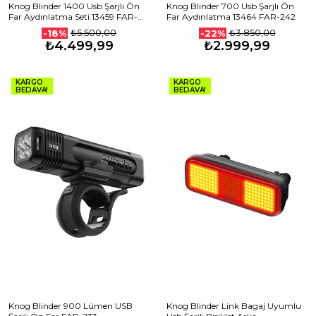
Knog Blinder 1400 Usb Şarjlı Ön
Knog Blinder 700 Usb Şarjlı Ön
Far Aydınlatma Seti 13459 FAR-
Far Aydınlatma 13464 FAR-242
244
₺5.500,00
₺3.850,00
-18%
-22%
₺4.499,99
₺2.999,99
KARGO
KARGO
BEDAVA!
BEDAVA!
Knog Blinder 900 Lümen USB
Knog Blinder Link Bagaj Uyumlu