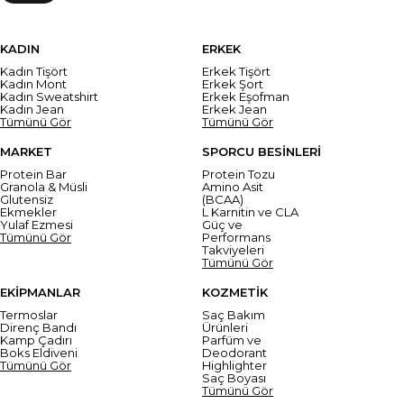
KADIN
ERKEK
Kadın Tişört
Erkek Tişört
Kadın Mont
Erkek Şort
Kadın Sweatshirt
Erkek Eşofman
Kadın Jean
Erkek Jean
Tümünü Gör
Tümünü Gör
MARKET
SPORCU BESİNLERİ
Protein Bar
Protein Tozu
Granola & Müsli
Amino Asit
Glutensiz
(BCAA)
Ekmekler
L Karnitin ve CLA
Yulaf Ezmesi
Güç ve
Tümünü Gör
Performans
Takviyeleri
Tümünü Gör
EKİPMANLAR
KOZMETİK
Termoslar
Saç Bakım
Direnç Bandı
Ürünleri
Kamp Çadırı
Parfüm ve
Boks Eldiveni
Deodorant
Tümünü Gör
Highlighter
Saç Boyası
Tümünü Gör