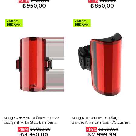
₺1.200,00
₺950,00
-21%
-11%
₺950,00
₺850,00
KARGO
KARGO
BEDAVA!
BEDAVA!
Knog COBBER Reflex Adaptive
Knog Mid Cobber Usb Şarjlı
Usb Şarjlı Arka Stop Lambası
Bisiklet Arka Lambası 170 Lümen
13392 STP-227
STP-218
₺4.000,00
₺3.500,00
-16%
-14%
₺3.350,00
₺2.999,99