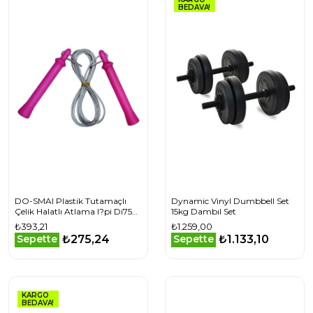
BEDAVA!
DO-SMAI Plastik Tutamaçlı
Dynamic Vinyl Dumbbell Set
Çelik Halatlı Atlama I?pi Di757
15kg Dambıl Set
- Pembe
₺393,21
₺1.259,00
₺275,24
₺1.133,10
Sepette
Sepette
KARGO
BEDAVA!