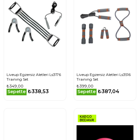
Liveup Egzersiz Aletleri Ls3176
Liveup Egzersiz Aletleri Ls3516
Traınıng Set
Traınıng Set
₺349,00
₺399,00
₺338,53
₺387,04
Sepette
Sepette
KARGO
BEDAVA!