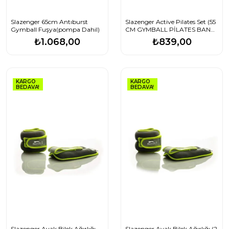
Slazenger 65cm Antıburst
Slazenger Active Pilates Set (55
Gymball Fuşya(pompa Dahil)
CM GYMBALL PİLATES BANDI
LOOP BAND)
₺1.068,00
₺839,00
KARGO
KARGO
BEDAVA!
BEDAVA!
Slazenger Ayak Bilek Ağırlığı
Slazenger Ayak Bilek Ağırlığı (2