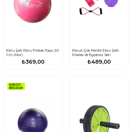
Ebru Şallı Ebru Pilates Topu 20
Ebruli Çok Renkli Ebru Şallı
Cm (Mor)
Pilates Ve Egzersiz Seti
₺369,00
₺489,00
KARGO
BEDAVA!