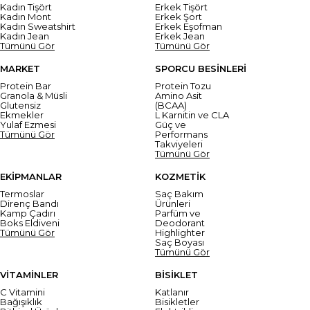
Kadın Tişört
Erkek Tişört
Kadın Mont
Erkek Şort
Kadın Sweatshirt
Erkek Eşofman
Kadın Jean
Erkek Jean
Tümünü Gör
Tümünü Gör
MARKET
SPORCU BESİNLERİ
Protein Bar
Protein Tozu
Granola & Müsli
Amino Asit
Glutensiz
(BCAA)
Ekmekler
L Karnitin ve CLA
Yulaf Ezmesi
Güç ve
Tümünü Gör
Performans
Takviyeleri
Tümünü Gör
EKİPMANLAR
KOZMETİK
Termoslar
Saç Bakım
Direnç Bandı
Ürünleri
Kamp Çadırı
Parfüm ve
Boks Eldiveni
Deodorant
Tümünü Gör
Highlighter
Saç Boyası
Tümünü Gör
VİTAMİNLER
BİSİKLET
C Vitamini
Katlanır
Bağışıklık
Bisikletler