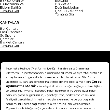
Bitkisel Ürünler
Elektrikli
Glukozamin Ve
Bisikletler
Eklem Sağlığı
Dağ Bisikletleri
Tümünü Gör
Çocuk Bisikletleri
Tümünü Gör
ÇANTALAR
Bel Çantaları
Okul Çantaları
Su Sporları
Çantaları
Bisiklet Çantaları
Tümünü Gör
Yardım
Mesafeli Satış Sözleşmesi
Teslimat Bilgisi
Gizlilik Sözleşmesi
Şartlar & Koşullar
Ürünümü nasıl iade
Hakkımızda
edebilirim?