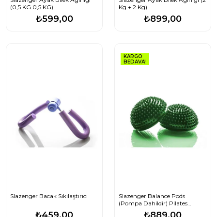
(0,5 KG 0,5 KG)
Kg + 2 Kg)
₺599,00
₺899,00
KARGO
BEDAVA!
Slazenger Bacak Sıkılaştırıcı
Slazenger Balance Pods
(Pompa Dahildir) Pilates
Aksesuarları STD
₺459,00
₺889,00