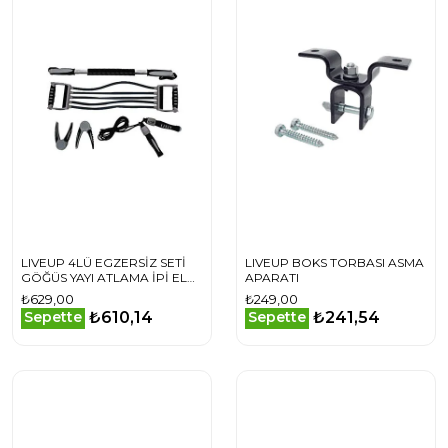
LIVEUP 4LÜ EGZERSİZ SETİ
LIVEUP BOKS TORBASI ASMA
GÖĞÜS YAYI ATLAMA İPİ EL
APARATI
YAYI VE BÜKBÜK
₺629,00
₺249,00
₺610,14
₺241,54
Sepette
Sepette