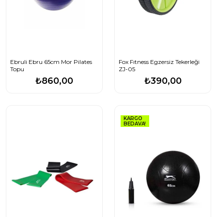
Ebruli Ebru 65cm Mor Pilates
Fox Fıtness Egzersiz Tekerleği
Topu
ZJ-05
₺860,00
₺390,00
KARGO
BEDAVA!