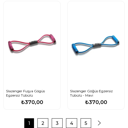
Slazenger Fuşya Gögüs
Slazenger Göğüs Egzersiz
Egzersiz Tübülü
Tübülü - Mavi
₺370,00
₺370,00
1
2
3
4
5