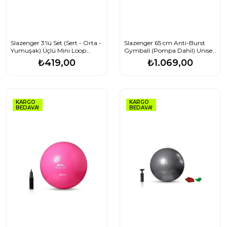
Slazenger 3'lü Set (Sert - Orta -
Slazenger 65 cm Anti-Burst
Yumuşak) Üçlü Mini Loop
Gymball (Pompa Dahil) Unisex
Band Set Çok Renkli
Fiyatı
₺419,00
₺1.069,00
KARGO
KARGO
BEDAVA!
BEDAVA!