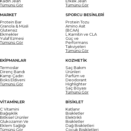
Kadın Jean
Erkek Jean
Tümünü Gör
Tümünü Gör
MARKET
SPORCU BESİNLERİ
Protein Bar
Protein Tozu
Granola & Müsli
Amino Asit
Glutensiz
(BCAA)
Ekmekler
L Karnitin ve CLA
Yulaf Ezmesi
Güç ve
Tümünü Gör
Performans
Takviyeleri
Tümünü Gör
EKİPMANLAR
KOZMETİK
Termoslar
Saç Bakım
Direnç Bandı
Ürünleri
Kamp Çadırı
Parfüm ve
Boks Eldiveni
Deodorant
Tümünü Gör
Highlighter
Saç Boyası
Tümünü Gör
VİTAMİNLER
BİSİKLET
C Vitamini
Katlanır
Bağışıklık
Bisikletler
Bitkisel Ürünler
Elektrikli
Glukozamin Ve
Bisikletler
Eklem Sağlığı
Dağ Bisikletleri
Tümünü Gör
Çocuk Bisikletleri