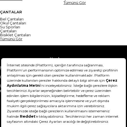
Tümünü Gör
ÇANTALAR
Bel Çantaları
Okul Çantaları
Su Sporları
Çantaları
Bisiklet Çantaları
Tümünü Gör
Yardım
Mesafeli Satış Sözleşmesi
Teslimat Bilgisi
Gizlilik Sözleşmesi
Şartlar & Koşullar
Ürünümü nasıl iade
Hakkımızda
edebilirim?
DeFactoFIT ©️ 2022-2026. Tüm hakları saklıdır.