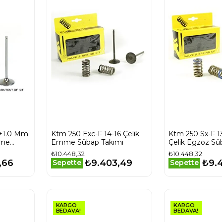
 +1.0 Mm
Ktm 250 Exc-F 14-16 Çelik
Ktm 250 Sx-F 1
mme
Emme Sübap Takımı
Çelik Egzoz Sü
₺10.448,32
₺10.448,32
,66
₺9.403,49
₺9.
Sepette
Sepette
KARGO
KARGO
BEDAVA!
BEDAVA!