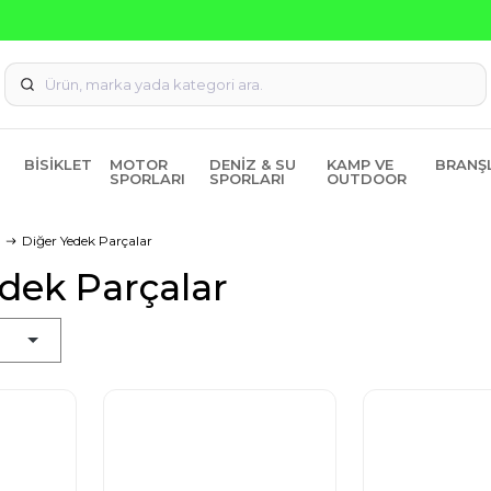
Seçili Ürünlerde ₺2000 Üzeri ₺200 İndirim Kodu: AGUSTOS20
BISIKLET
MOTOR
DENIZ & SU
KAMP VE
BRANŞ
SPORLARI
SPORLARI
OUTDOOR
Diğer Yedek Parçalar
dek Parçalar