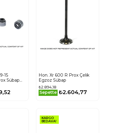
9-15
Hon. Xr 600 R Prox Çelik
rox Sübap
Egzoz Sübap
₺2.894,18
9,52
₺2.604,77
Sepette
KARGO
BEDAVA!