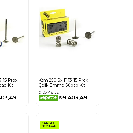
3-15 Prox
Ktm 250 Sx-F 13-15 Prox
bap Kit
Çelik Emme Sübap Kit
₺10.448,32
403,49
₺9.403,49
Sepette
KARGO
BEDAVA!