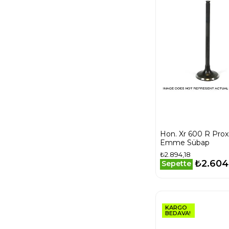
Hon. Xr 600 R Prox
Emme Sübap
₺2.894,18
₺2.604
Sepette
KARGO
BEDAVA!