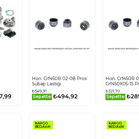
Hon. Crf450R 02-08 Prox
Hon. Crf450R 0
Sübap Lastiği
Crf450X05-15 P
Lastiği
₺549,91
₺321,70
7,99
₺494,92
₺28
Sepette
Sepette
KARGO
KARGO
BEDAVA!
BEDAVA!