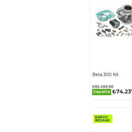
Beta 300 Kit
₺82.486,66
₺74.23
Sepette
KARGO
BEDAVA!