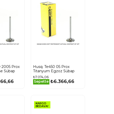
0 2005 Prox
Husq. Te450 05 Prox
e Sübap
Titanyum Egzoz Sübap
₺7.074,06
366,66
₺6.366,66
Sepette
KARGO
BEDAVA!