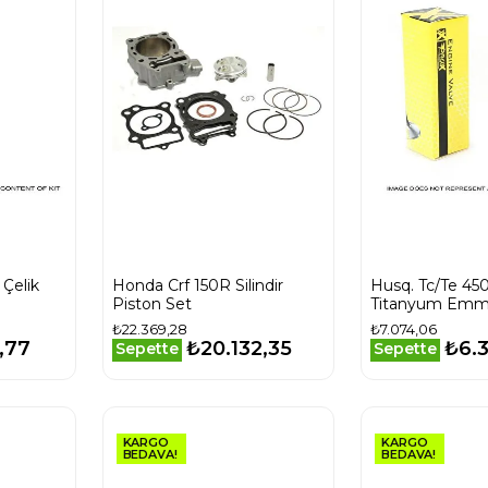
 Çelik
Honda Crf 150R Silindir
Husq. Tc/Te 45
Piston Set
Titanyum Emm
₺22.369,28
₺7.074,06
,77
₺20.132,35
₺6.
Sepette
Sepette
KARGO
KARGO
BEDAVA!
BEDAVA!