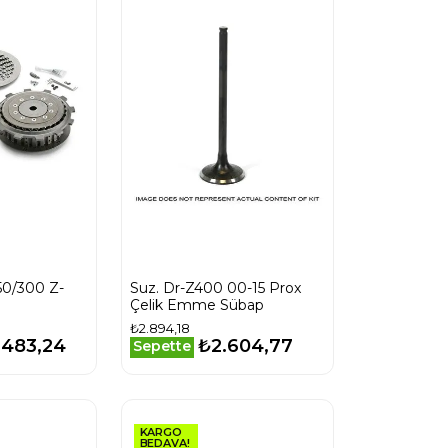
50/300 Z-
Suz. Dr-Z400 00-15 Prox
Çelik Emme Sübap
₺2.894,18
.483,24
₺2.604,77
Sepette
KARGO
BEDAVA!