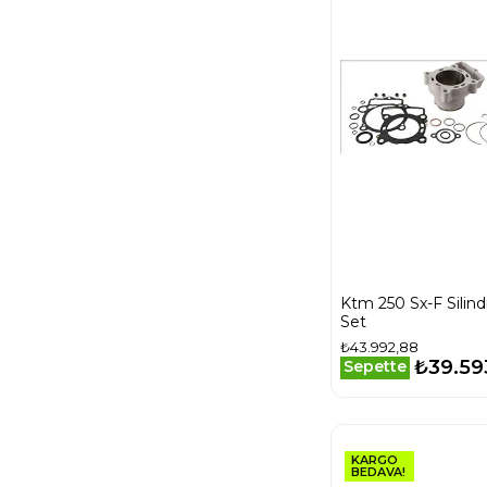
Ktm 250 Sx-F Silind
Set
₺43.992,88
₺39.59
Sepette
KARGO
BEDAVA!