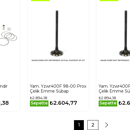
ndir
Yam. Yzwr400F 98-00 Prox
Yam. Yzwr400F
Çelik Emme Sübap
Çelik Emme S
₺2.894,18
₺2.894,18
1,38
₺2.604,77
₺2.
Sepette
Sepette
1
2