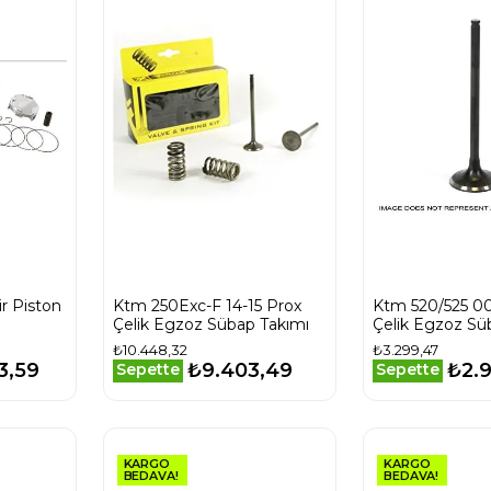
ir Piston
Ktm 250Exc-F 14-15 Prox
Ktm 520/525 0
Çelik Egzoz Sübap Takımı
Çelik Egzoz Sü
₺10.448,32
₺3.299,47
3,59
₺9.403,49
₺2.
Sepette
Sepette
KARGO
KARGO
BEDAVA!
BEDAVA!