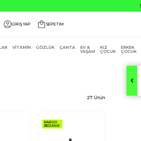
0
GİRİŞ YAP
SEPETİM
LAR
VITAMIN
GÖZLÜK
ÇANTA
EV &
KIZ
ERKEK
YAŞAM
ÇOCUK
ÇOCUK
27 Ürün
KARGO
BEDAVA!