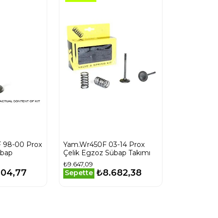
 98-00 Prox
Yam.Wr450F 03-14 Prox
übap
Çelik Egzoz Sübap Takımı
₺9.647,09
604,77
₺8.682,38
Sepette