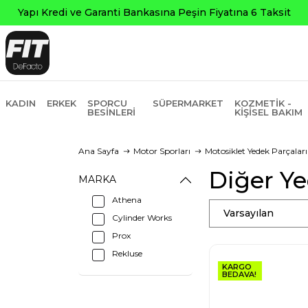
KADIN
ERKEK
SPORCU
SÜPERMARKET
KOZMETIK -
BESINLERI
KIŞISEL BAKIM
Ana Sayfa
Motor Sporları
Motosiklet Yedek Parçaları
Diğer Ye
MARKA
Athena
Varsayılan
Cylinder Works
Prox
Rekluse
KARGO
BEDAVA!