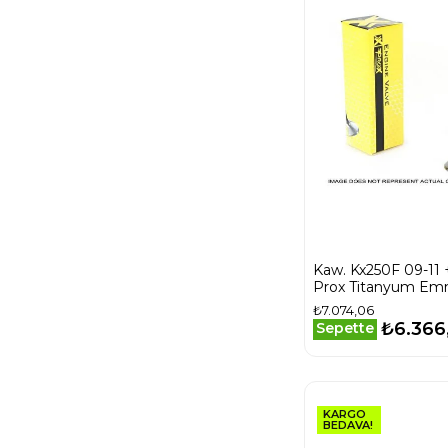
Kaw. Kx250F 09-11
Prox Titanyum E
Sübap
₺7.074,06
₺6.366
Sepette
KARGO
BEDAVA!