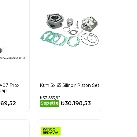
0-07 Prox
Ktm Sx 65 Silindir Piston Set
bap
₺33.553,92
969,52
₺30.198,53
Sepette
KARGO
BEDAVA!