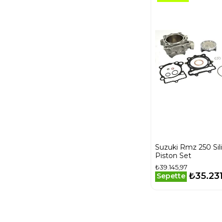
Suzuki Rmz 250 Sili
Piston Set
₺39.145,97
₺35.23
Sepette