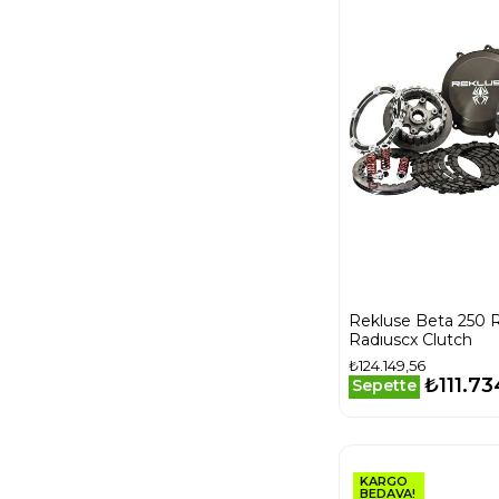
Rekluse Beta 250 R
Radıuscx Clutch
₺124.149,56
₺111.73
Sepette
KARGO
BEDAVA!