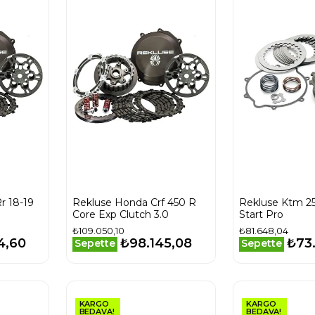
r 18-19
Rekluse Honda Crf 450 R
Rekluse Ktm 2
Core Exp Clutch 3.0
Start Pro
₺109.050,10
₺81.648,04
4,60
₺98.145,08
₺73
Sepette
Sepette
KARGO
KARGO
BEDAVA!
BEDAVA!