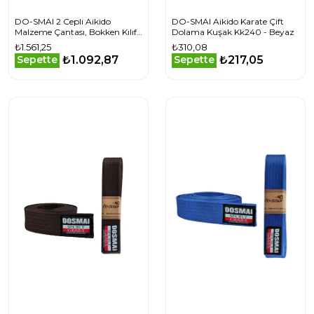
DO-SMAI 2 Cepli Aikido
DO-SMAI Aikido Karate Çift
Malzeme Çantası, Bokken Kılıfı,
Dolama Kuşak Kk240 - Beyaz
Jo-Stap Kılıfı - Siyah
₺1.561,25
₺310,08
₺1.092,87
₺217,05
Sepette
Sepette