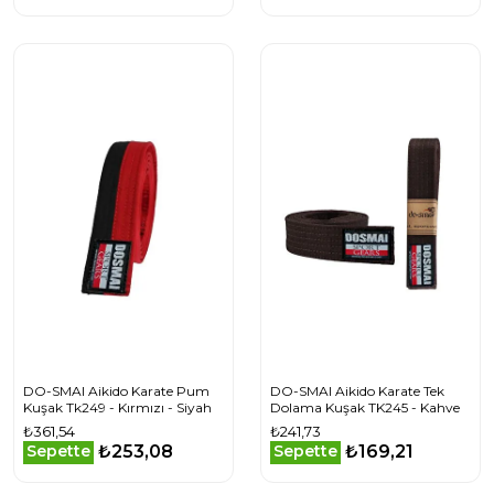
DO-SMAI Aikido Karate Pum
DO-SMAI Aikido Karate Tek
Kuşak Tk249 - Kırmızı - Siyah
Dolama Kuşak TK245 - Kahve
₺361,54
₺241,73
₺253,08
₺169,21
Sepette
Sepette