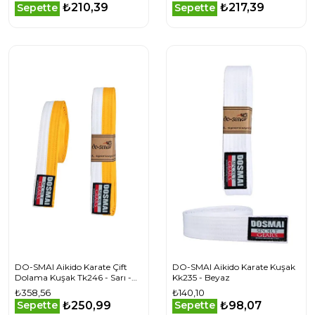
₺210,39
₺217,39
Sepette
Sepette
DO-SMAI Aikido Karate Çift
DO-SMAI Aikido Karate Kuşak
Dolama Kuşak Tk246 - Sarı -
Kk235 - Beyaz
Beyaz
₺358,56
₺140,10
₺250,99
₺98,07
Sepette
Sepette