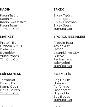
KADIN
ERKEK
Kadın Tişört
Erkek Tişört
Kadın Mont
Erkek Şort
Kadın Sweatshirt
Erkek Eşofman
Kadın Jean
Erkek Jean
Tümünü Gör
Tümünü Gör
MARKET
SPORCU BESİNLERİ
Protein Bar
Protein Tozu
Granola & Müsli
Amino Asit
Glutensiz
(BCAA)
Ekmekler
L Karnitin ve CLA
Yulaf Ezmesi
Güç ve
Tümünü Gör
Performans
Takviyeleri
Tümünü Gör
EKİPMANLAR
KOZMETİK
Termoslar
Saç Bakım
Direnç Bandı
Ürünleri
Kamp Çadırı
Parfüm ve
Boks Eldiveni
Deodorant
Tümünü Gör
Highlighter
Saç Boyası
Tümünü Gör