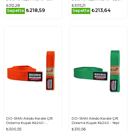
₺312,28
₺305,21
₺218,59
₺213,64
Sepette
Sepette
DO-SMAI Aikido Karate Çift
DO-SMAI Aikido Karate Çift
Dolama Kuşak Kk240 -
Dolama Kuşak Kk240 - Yeşil
Turuncu
₺300,55
₺310,56