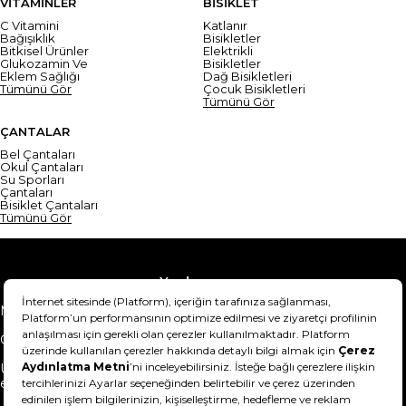
VİTAMİNLER
BİSİKLET
C Vitamini
Katlanır
Bağışıklık
Bisikletler
Bitkisel Ürünler
Elektrikli
Glukozamin Ve
Bisikletler
Eklem Sağlığı
Dağ Bisikletleri
Tümünü Gör
Çocuk Bisikletleri
Tümünü Gör
ÇANTALAR
Bel Çantaları
Okul Çantaları
Su Sporları
Çantaları
Bisiklet Çantaları
Tümünü Gör
Yardım
Mesafeli Satış Sözleşmesi
Teslimat Bilgisi
Gizlilik Sözleşmesi
Şartlar & Koşullar
Ürünümü nasıl iade
Hakkımızda
edebilirim?