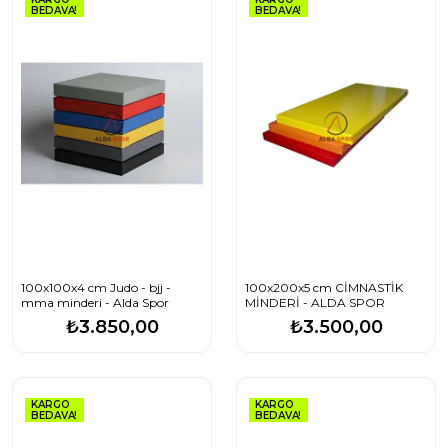
BEDAVA!
BEDAVA!
100x100x4 cm Judo - bjj -
100x200x5 cm CİMNASTİK
mma minderi - Alda Spor
MİNDERİ - ALDA SPOR
₺3.850,00
₺3.500,00
KARGO
KARGO
BEDAVA!
BEDAVA!