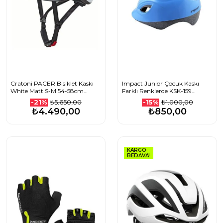
Cratoni PACER Bisiklet Kaskı
Impact Junior Çocuk Kaskı
White Matt S-M 54-58cm
Farklı Renklerde KSK-159
113003C2
1506261101_SİYAH
₺5.650,00
₺1.000,00
-21%
-15%
₺4.490,00
₺850,00
KARGO
BEDAVA!