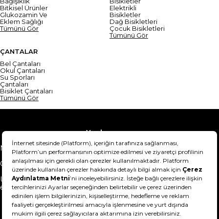
Bağışıklık
Bisikletler
Bitkisel Ürünler
Elektrikli
Glukozamin Ve
Bisikletler
Eklem Sağlığı
Dağ Bisikletleri
Tümünü Gör
Çocuk Bisikletleri
Tümünü Gör
ÇANTALAR
Bel Çantaları
Okul Çantaları
Su Sporları
Çantaları
Bisiklet Çantaları
Tümünü Gör
Yardım
Mesafeli Satış Sözleşmesi
Teslimat Bilgisi
Gizlilik Sözleşmesi
Şartlar & Koşullar
Ürünümü nasıl iade
Hakkımızda
edebilirim?