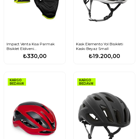
Impact Venta Kısa Parmak
Kask Elemento Yol Bisikleti
Bisiklet Eldiveni
Kaskı Beyaz Small
3006231028_YEŞİL
₺330,00
₺19.200,00
KARGO
KARGO
BEDAVA!
BEDAVA!