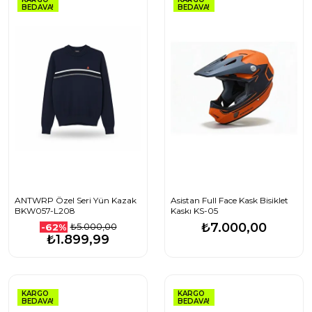
BEDAVA!
BEDAVA!
ANTWRP Özel Seri Yün Kazak
Asistan Full Face Kask Bisiklet
BKW057-L208
Kaskı KS-05
₺7.000,00
₺5.000,00
-62%
₺1.899,99
KARGO
KARGO
BEDAVA!
BEDAVA!