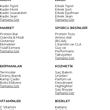
Kadın Tişört
Erkek Tişört
Kadın Mont
Erkek Şort
Kadın Sweatshirt
Erkek Eşofman
Kadın Jean
Erkek Jean
Tümünü Gör
Tümünü Gör
MARKET
SPORCU BESİNLERİ
Protein Bar
Protein Tozu
Granola & Müsli
Amino Asit
Glutensiz
(BCAA)
Ekmekler
L Karnitin ve CLA
Yulaf Ezmesi
Güç ve
Tümünü Gör
Performans
Takviyeleri
Tümünü Gör
EKİPMANLAR
KOZMETİK
Termoslar
Saç Bakım
Direnç Bandı
Ürünleri
Kamp Çadırı
Parfüm ve
Boks Eldiveni
Deodorant
Tümünü Gör
Highlighter
Saç Boyası
Tümünü Gör
VİTAMİNLER
BİSİKLET
C Vitamini
Katlanır