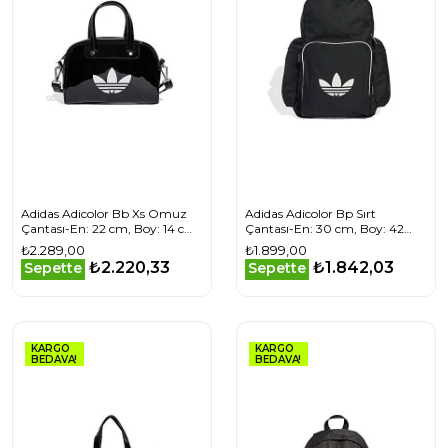
Adidas Adicolor Bb Xs Omuz
Adidas Adicolor Bp Sırt
Çantası-En: 22 cm, Boy: 14 cm,
Çantası-En: 30 cm, Boy: 42
Derinlik: 7 cm JX0247 Siyah
cm, Derinlik: 17 cm JX0240
₺2.289,00
₺1.899,00
Siyah
₺2.220,33
₺1.842,03
Sepette
Sepette
KARGO
KARGO
BEDAVA!
BEDAVA!