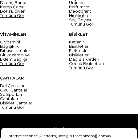
Direnç Bandı
Ürünleri
Kamp Çadırı
Parfüm ve
Boks Eldiveni
Deodorant
Tümünü Gör
Highlighter
Saç Boyası
Tümünü Gör
VİTAMİNLER
BİSİKLET
C Vitamini
Katlanır
Bağışıklık
Bisikletler
Bitkisel Ürünler
Elektrikli
Glukozamin Ve
Bisikletler
Eklem Sağlığı
Dağ Bisikletleri
Tümünü Gör
Çocuk Bisikletleri
Tümünü Gör
ÇANTALAR
Bel Çantaları
Okul Çantaları
Su Sporları
Çantaları
Bisiklet Çantaları
Tümünü Gör
Yardım