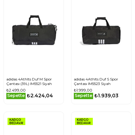
adidas 4Athlts Duf M Spor
adidas 4Athlts Duf S Spor
Çantası (39L) IM5521 Siyah
Çantası IM5523 Siyah
₺2.499,00
₺1.999,00
₺2.424,04
₺1.939,03
Sepette
Sepette
KARGO
KARGO
BEDAVA!
BEDAVA!