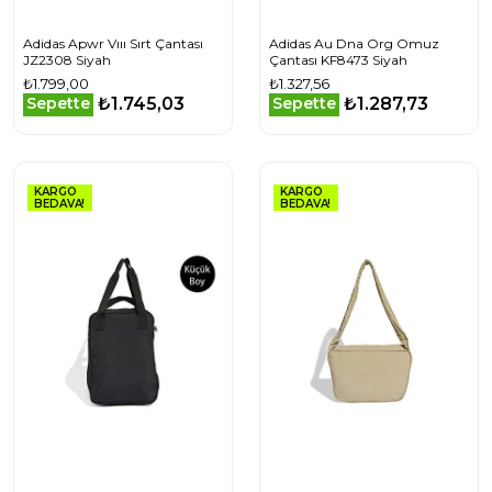
Adidas Apwr Vııı Sırt Çantası
Adidas Au Dna Org Omuz
JZ2308 Siyah
Çantası KF8473 Siyah
₺1.799,00
₺1.327,56
₺1.745,03
₺1.287,73
Sepette
Sepette
KARGO
KARGO
BEDAVA!
BEDAVA!