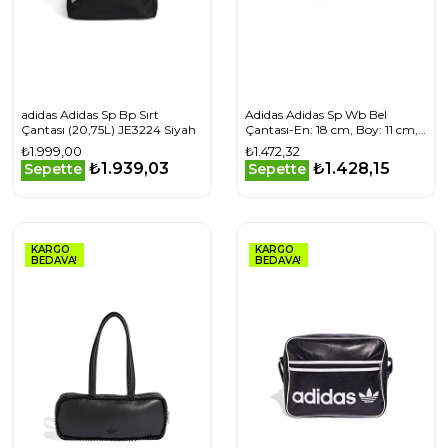
adidas Adidas Sp Bp Sırt
Adidas Adidas Sp Wb Bel
Çantası (20,75L) JE3224 Siyah
Çantası-En: 18 cm, Boy: 11 cm,
Derinlik: 6 cm JE3225 Siyah
₺1.999,00
₺1.472,32
₺1.939,03
₺1.428,15
Sepette
Sepette
KARGO
KARGO
BEDAVA!
BEDAVA!