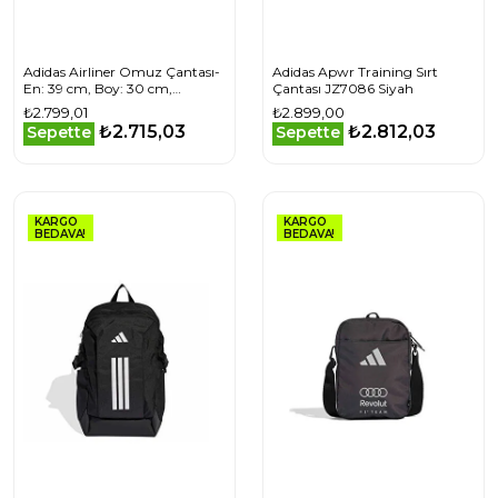
Adidas Airliner Omuz Çantası-
Adidas Apwr Training Sırt
En: 39 cm, Boy: 30 cm,
Çantası JZ7086 Siyah
Derinlik: 10 cm KD7847
₺2.799,01
₺2.899,00
Kahverengi
₺2.715,03
₺2.812,03
Sepette
Sepette
KARGO
KARGO
BEDAVA!
BEDAVA!