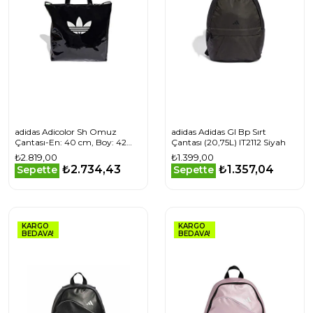
adidas Adicolor Sh Omuz
adidas Adidas Gl Bp Sırt
Çantası-En: 40 cm, Boy: 42
Çantası (20,75L) IT2112 Siyah
cm, Derinlik: 9 cm JY2542
₺2.819,00
₺1.399,00
Siyah
₺2.734,43
₺1.357,04
Sepette
Sepette
KARGO
KARGO
BEDAVA!
BEDAVA!