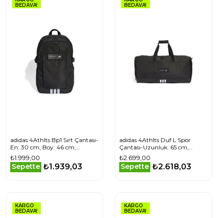
BEDAVA!
BEDAVA!
adidas 4Athlts Bp1 Sırt Çantası-
adidas 4Athlts Duf L Spor
En: 30 cm, Boy: 46 cm,
Çantası-Uzunluk: 65 cm,
Derinlik: 19 cm JL6155 Siyah
Genişlik: 28 cm, Yükseklik: 33
₺1.999,00
₺2.699,00
cm IM5522 Siyah
₺1.939,03
₺2.618,03
Sepette
Sepette
KARGO
KARGO
BEDAVA!
BEDAVA!