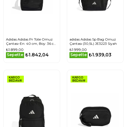
Adidas Adidas Pr Tote Omuz
adidas Adidas Sp Bag Omuz
Çantası-En: 40 cm, Boy: 36 cm
Çantası (30,5L) JE3223 Siyah
JY7708 Siyah
₺1.899,00
₺1.999,00
₺1.842,04
₺1.939,03
Sepette
Sepette
KARGO
KARGO
BEDAVA!
BEDAVA!