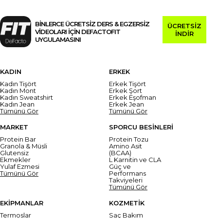
BİNLERCE ÜCRETSİZ DERS & EGZERSİZ
ÜCRETSİZ
VİDEOLARI İÇİN DEFACTOFIT
İNDİR
UYGULAMASINI
KADIN
ERKEK
Kadın Tişört
Erkek Tişört
Kadın Mont
Erkek Şort
Kadın Sweatshirt
Erkek Eşofman
Kadın Jean
Erkek Jean
Tümünü Gör
Tümünü Gör
MARKET
SPORCU BESİNLERİ
Protein Bar
Protein Tozu
Granola & Müsli
Amino Asit
Glutensiz
(BCAA)
Ekmekler
L Karnitin ve CLA
Yulaf Ezmesi
Güç ve
Tümünü Gör
Performans
Takviyeleri
Tümünü Gör
EKİPMANLAR
KOZMETİK
Termoslar
Saç Bakım