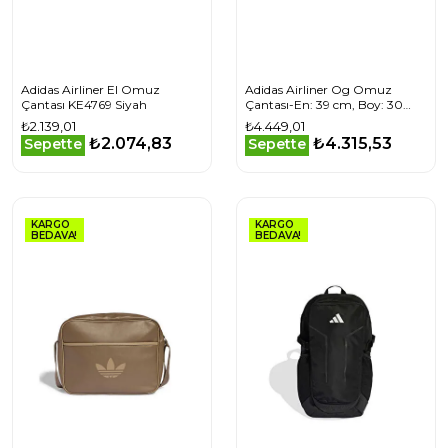
Adidas Airliner El Omuz
Adidas Airliner Og Omuz
Çantası KE4769 Siyah
Çantası-En: 39 cm, Boy: 30
cm, Derinlik: 10 cm JW3346
₺2.139,01
₺4.449,01
Siyah
₺2.074,83
₺4.315,53
Sepette
Sepette
KARGO
KARGO
BEDAVA!
BEDAVA!