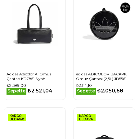
Adidas Adicolor Al Omuz
adidas ADICOLOR BACKPK
Çantası KD7851 Siyah
Omuz Çantası (2,5L) JD5561
Renkli
₺2.599,00
₺2.114,10
₺2.521,04
₺2.050,68
Sepette
Sepette
KARGO
KARGO
BEDAVA!
BEDAVA!