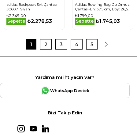
adidas Backpack Sırt Çantası
Adidas Bowling Bag Cb Omuz
JC6071 Siyah
Çantası-En: 37,5 cm, Boy: 26,5
cm, Derinlik: 11 cm KE0137 Bej
₺2.349,00
₺1.799,00
₺2.278,53
₺1.745,03
Sepette
Sepette
1
2
3
4
5
Yardıma mı ihtiyacın var?
WhatsApp Destek
Bizi Takip Edin