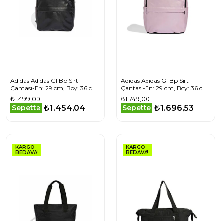
Adidas Adidas Gl Bp Sırt
Adidas Adidas Gl Bp Sırt
Çantası-En: 29 cm, Boy: 36 cm
Çantası-En: 29 cm, Boy: 36 cm
JX4031 Siyah
KC6814 Mor
₺1.499,00
₺1.749,00
₺1.454,04
₺1.696,53
Sepette
Sepette
KARGO
KARGO
BEDAVA!
BEDAVA!