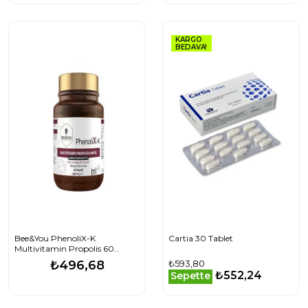
KARGO
BEDAVA!
Bee&You PhenoliX-K
Cartia 30 Tablet
Multivitamin Propolis 60
Kapsül- SKT: 10/2028
₺496,68
₺593,80
₺552,24
Sepette