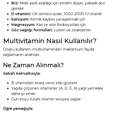
B12:
Mide asidi azaldığı için emilim düşer, yüksek doz
gerekir
D vitamini:
Cilt sentezi azalır, 1000-2000 IU önerilir
Kalsiyum:
Kemik kaybını yavaşlatmak için
Magnezyum:
Kas ve sinir fonksiyonları için
Göz sağlığı formülleri:
Lutein ve zeaksantin
Multivitamin Nasıl Kullanılır?
Doğru kullanım, multivitaminden maksimum fayda
sağlamanın anahtarı:
Ne Zaman Alınmalı?
Sabah kahvaltısıyla:
B vitaminleri enerji verici etki gösterir
Yağda çözünen vitaminler (A, D, E, K) yağlı yemekle
daha iyi emilir
Gün boyu tutarlı vitamin seviyesi sağlar
Öğle yemeğiyle: