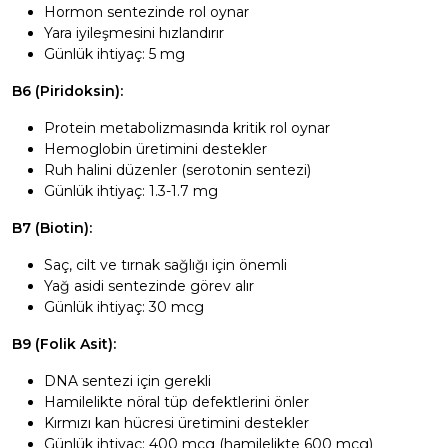
Hormon sentezinde rol oynar
Yara iyileşmesini hızlandırır
Günlük ihtiyaç: 5 mg
B6 (Piridoksin):
Protein metabolizmasında kritik rol oynar
Hemoglobin üretimini destekler
Ruh halini düzenler (serotonin sentezi)
Günlük ihtiyaç: 1.3-1.7 mg
B7 (Biotin):
Saç, cilt ve tırnak sağlığı için önemli
Yağ asidi sentezinde görev alır
Günlük ihtiyaç: 30 mcg
B9 (Folik Asit):
DNA sentezi için gerekli
Hamilelikte nöral tüp defektlerini önler
Kırmızı kan hücresi üretimini destekler
Günlük ihtiyaç: 400 mcg (hamilelikte 600 mcg)