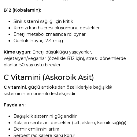
B12 (Kobalamin):
Sinir sistemi sağlığı için kritik
Kırmızı kan hücresi oluşumunu destekler
Enerji metabolizmasında rol oynar
Günlük ihtiyaç: 2.4 mcg
Kime uygun:
Enerji düşüklüğü yaşayanlar,
vejetaryen/veganlar (özellikle B12 için), stresli dönemlerde
olanlar, 50 yaş üstü bireyler.
C Vitamini (Askorbik Asit)
C vitamini
, güçlü antioksidan özellikleriyle bağışıklık
sisteminin en önemli destekçisidir.
Faydaları:
Bağışıklık sistemini güçlendirir
Kolajen sentezini destekler (cilt, eklem, kemik sağlığı)
Demir emilimini artırır
Serbest radikallere karşı korur