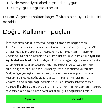
Mide hassasiyeti olanlar için daha uygun
Yine yağlı bir öğünle alınmalı
Dikkat:
Akşam almaktan kaçın. B vitaminleri uyku kalitesini
bozabilir.
Doğru Kullanım İpuçları
Yemekle birlikte al:
Mide rahatsızlığını önler ve emilimi
artırır
Bol su iç:
Suda çözünen vitaminlerin emilimini destekler
Tutarlı ol:
Her gün aynı saatte almak en iyi sonucu verir
Kahve ve çaydan uzak dur:
Kafein bazı minerallerin
emilimini azaltır (1 saat ara bırak)
İlaçlarla dikkatli ol:
Bazı ilaçlarla etkileşim olabilir
(doktoruna danış)
Multivitamin Etkileşimleri
Birlikte alınmaması gerekenler:
Kalsiyum ve demir: Birbirinin emilimini engeller (ayrı
zamanlarda al)