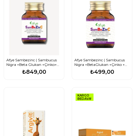
Afye Sambezinc ( Sambucus
Afye Sambezinc ( Sambucus
Nigra +Beta Glukan +Çinko+
Nigra +BetaGlukan +Çinko +
Vitamin C+ Zencefil) 60 Kapsül
Vitamin C+ Zencefil) 30 Bitkisel
₺849,00
₺499,00
Kapsül
KARGO
BEDAVA!