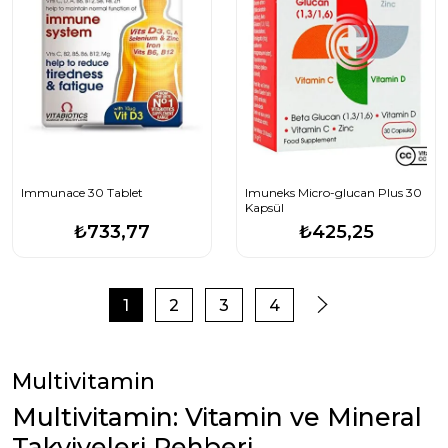
Immunace 30 Tablet
Imuneks Micro-glucan Plus 30
Kapsül
₺733,77
₺425,25
1
2
3
4
Multivitamin
Multivitamin: Vitamin ve Mineral
Takviyeleri Rehberi