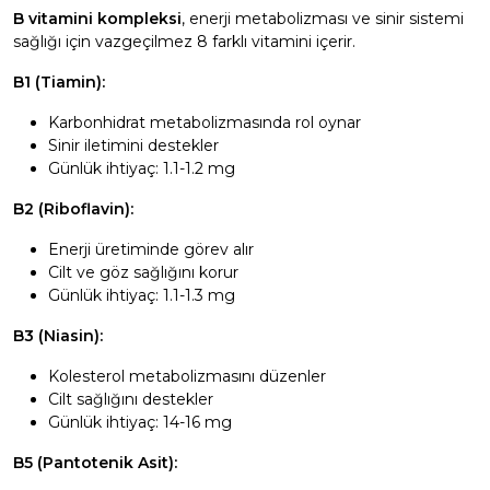
B vitamini kompleksi
, enerji metabolizması ve sinir sistemi
sağlığı için vazgeçilmez 8 farklı vitamini içerir.
B1 (Tiamin):
Karbonhidrat metabolizmasında rol oynar
Sinir iletimini destekler
Günlük ihtiyaç: 1.1-1.2 mg
B2 (Riboflavin):
Enerji üretiminde görev alır
Cilt ve göz sağlığını korur
Günlük ihtiyaç: 1.1-1.3 mg
B3 (Niasin):
Kolesterol metabolizmasını düzenler
Cilt sağlığını destekler
Günlük ihtiyaç: 14-16 mg
B5 (Pantotenik Asit):