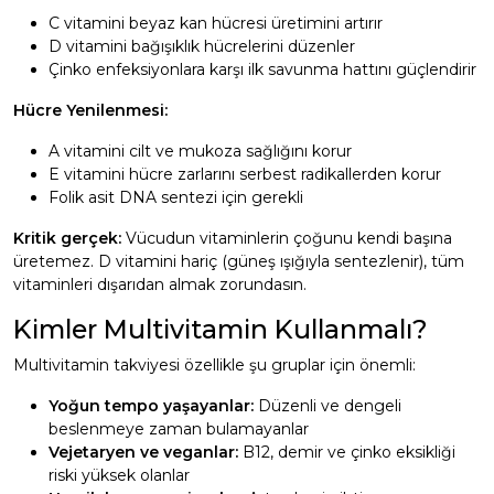
C vitamini beyaz kan hücresi üretimini artırır
D vitamini bağışıklık hücrelerini düzenler
Çinko enfeksiyonlara karşı ilk savunma hattını güçlendirir
Hücre Yenilenmesi:
A vitamini cilt ve mukoza sağlığını korur
E vitamini hücre zarlarını serbest radikallerden korur
Folik asit DNA sentezi için gerekli
Kritik gerçek:
Vücudun vitaminlerin çoğunu kendi başına
üretemez. D vitamini hariç (güneş ışığıyla sentezlenir), tüm
vitaminleri dışarıdan almak zorundasın.
Kimler Multivitamin Kullanmalı?
Multivitamin takviyesi özellikle şu gruplar için önemli:
Yoğun tempo yaşayanlar:
Düzenli ve dengeli
beslenmeye zaman bulamayanlar
Vejetaryen ve veganlar:
B12, demir ve çinko eksikliği
riski yüksek olanlar