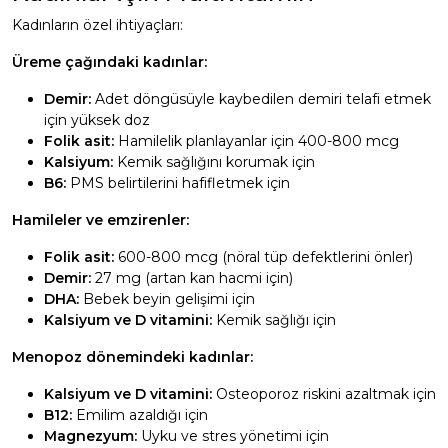
Kadınların özel ihtiyaçları:
Üreme çağındaki kadınlar:
Demir:
Adet döngüsüyle kaybedilen demiri telafi etmek
için yüksek doz
Folik asit:
Hamilelik planlayanlar için 400-800 mcg
Kalsiyum:
Kemik sağlığını korumak için
B6:
PMS belirtilerini hafifletmek için
Hamileler ve emzirenler:
Folik asit:
600-800 mcg (nöral tüp defektlerini önler)
Demir:
27 mg (artan kan hacmi için)
DHA:
Bebek beyin gelişimi için
Kalsiyum ve D vitamini:
Kemik sağlığı için
Menopoz dönemindeki kadınlar:
Kalsiyum ve D vitamini:
Osteoporoz riskini azaltmak için
B12:
Emilim azaldığı için
Magnezyum:
Uyku ve stres yönetimi için