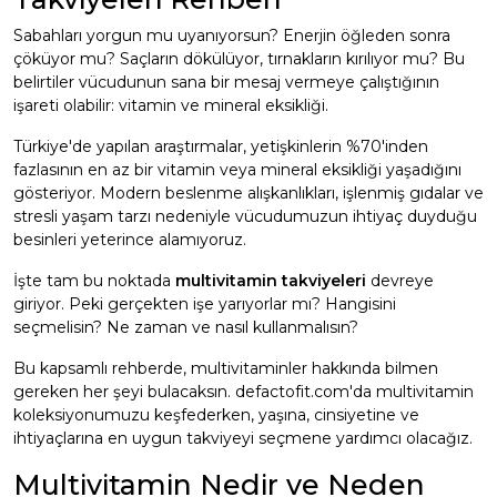
Sabahları yorgun mu uyanıyorsun? Enerjin öğleden sonra
çöküyor mu? Saçların dökülüyor, tırnakların kırılıyor mu? Bu
belirtiler vücudunun sana bir mesaj vermeye çalıştığının
işareti olabilir: vitamin ve mineral eksikliği.
Türkiye'de yapılan araştırmalar, yetişkinlerin %70'inden
fazlasının en az bir vitamin veya mineral eksikliği yaşadığını
gösteriyor. Modern beslenme alışkanlıkları, işlenmiş gıdalar ve
stresli yaşam tarzı nedeniyle vücudumuzun ihtiyaç duyduğu
besinleri yeterince alamıyoruz.
İşte tam bu noktada
multivitamin takviyeleri
devreye
giriyor. Peki gerçekten işe yarıyorlar mı? Hangisini
seçmelisin? Ne zaman ve nasıl kullanmalısın?
Bu kapsamlı rehberde, multivitaminler hakkında bilmen
gereken her şeyi bulacaksın. defactofit.com'da
multivitamin
koleksiyonumuzu
keşfederken, yaşına, cinsiyetine ve
ihtiyaçlarına en uygun takviyeyi seçmene yardımcı olacağız.
Multivitamin Nedir ve Neden