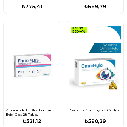
₺775,41
₺689,79
KARGO
BEDAVA!
Avicenna Fqlid Plus Takviye
Avicenna Omnihylo 60 Softgel
Edici Gıda 28 Tablet
₺321,12
₺590,29