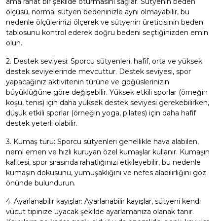
ama rahat bir şekilde oturmasını sağlar. Sütyenin beden
ölçüsü, normal sütyen bedeninizle aynı olmayabilir, bu
nedenle ölçülerinizi ölçerek ve sütyenin üreticisinin beden
tablosunu kontrol ederek doğru bedeni seçtiğinizden emin
olun.
2. Destek seviyesi: Sporcu sütyenleri, hafif, orta ve yüksek
destek seviyelerinde mevcuttur. Destek seviyesi, spor
yapacağınız aktivitenin türüne ve göğüslerinizin
büyüklüğüne göre değişebilir. Yüksek etkili sporlar (örneğin
koşu, tenis) için daha yüksek destek seviyesi gerekebilirken,
düşük etkili sporlar (örneğin yoga, pilates) için daha hafif
destek yeterli olabilir.
3. Kumaş türü: Sporcu sütyenleri genellikle hava alabilen,
nemi emen ve hızlı kuruyan özel kumaşlar kullanır. Kumaşın
kalitesi, spor sırasında rahatlığınızı etkileyebilir, bu nedenle
kumaşın dokusunu, yumuşaklığını ve nefes alabilirliğini göz
önünde bulundurun.
4. Ayarlanabilir kayışlar: Ayarlanabilir kayışlar, sütyeni kendi
vücut tipinize uyacak şekilde ayarlamanıza olanak tanır.