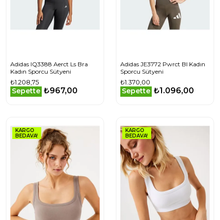
Adidas IQ3388 Aerct Ls Bra
Adidas JE3772 Pwrct Bl Kadın
Kadın Sporcu Sütyeni
Sporcu Sütyeni
₺1.208,75
₺1.370,00
₺967,00
₺1.096,00
Sepette
Sepette
KARGO
KARGO
BEDAVA!
BEDAVA!