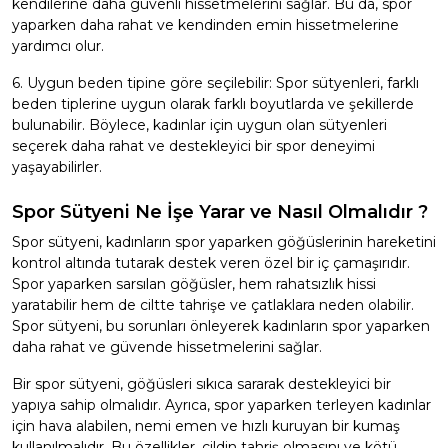
kendilerine daha güvenli hissetmelerini sağlar. Bu da, spor
yaparken daha rahat ve kendinden emin hissetmelerine
yardımcı olur.
6. Uygun beden tipine göre seçilebilir: Spor sütyenleri, farklı
beden tiplerine uygun olarak farklı boyutlarda ve şekillerde
bulunabilir. Böylece, kadınlar için uygun olan sütyenleri
seçerek daha rahat ve destekleyici bir spor deneyimi
yaşayabilirler.
Spor Sütyeni Ne İşe Yarar ve Nasıl Olmalıdır ?
Spor sütyeni, kadınların spor yaparken göğüslerinin hareketini
kontrol altında tutarak destek veren özel bir iç çamaşırıdır.
Spor yaparken sarsılan göğüsler, hem rahatsızlık hissi
yaratabilir hem de ciltte tahrişe ve çatlaklara neden olabilir.
Spor sütyeni, bu sorunları önleyerek kadınların spor yaparken
daha rahat ve güvende hissetmelerini sağlar.
Bir spor sütyeni, göğüsleri sıkıca sararak destekleyici bir
yapıya sahip olmalıdır. Ayrıca, spor yaparken terleyen kadınlar
için hava alabilen, nemi emen ve hızlı kuruyan bir kumaş
kullanılmalıdır. Bu özellikler, cildin tahriş olmasını ve kötü