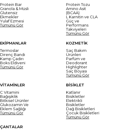
Protein Bar
Protein Tozu
Granola & Müsli
Amino Asit
Glutensiz
(BCAA)
Ekmekler
L Karnitin ve CLA
Yulaf Ezmesi
Güç ve
Tümünü Gör
Performans
Takviyeleri
Tümünü Gör
EKİPMANLAR
KOZMETİK
Termoslar
Saç Bakım
Direnç Bandı
Ürünleri
Kamp Çadırı
Parfüm ve
Boks Eldiveni
Deodorant
Tümünü Gör
Highlighter
Saç Boyası
Tümünü Gör
VİTAMİNLER
BİSİKLET
C Vitamini
Katlanır
Bağışıklık
Bisikletler
Bitkisel Ürünler
Elektrikli
Glukozamin Ve
Bisikletler
Eklem Sağlığı
Dağ Bisikletleri
Tümünü Gör
Çocuk Bisikletleri
Tümünü Gör
ÇANTALAR