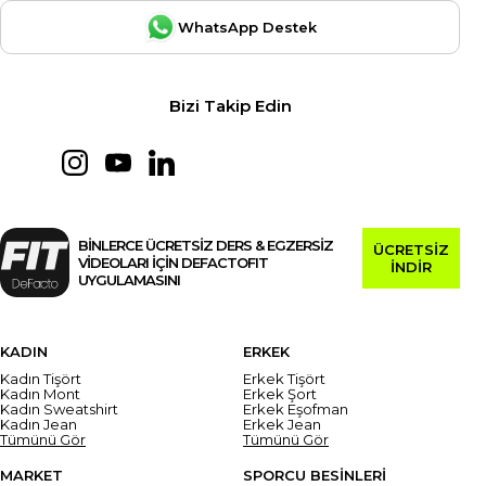
WhatsApp Destek
Bizi Takip Edin
BİNLERCE ÜCRETSİZ DERS & EGZERSİZ
ÜCRETSİZ
VİDEOLARI İÇİN DEFACTOFIT
İNDİR
UYGULAMASINI
KADIN
ERKEK
Kadın Tişört
Erkek Tişört
Kadın Mont
Erkek Şort
Kadın Sweatshirt
Erkek Eşofman
Kadın Jean
Erkek Jean
Tümünü Gör
Tümünü Gör
MARKET
SPORCU BESİNLERİ