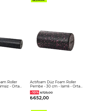
BEDAVA!
am Roller
Actifoam Düz Foam Roller
imsiz - Orta
Pembe - 30 cm - İsimli - Orta
Sert
-10%
₺725,00
₺652,00