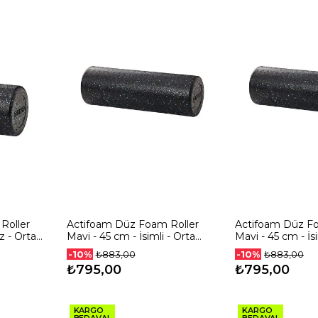
Roller
Actifoam Düz Foam Roller
Actifoam Düz Fo
z - Orta
Mavi - 45 cm - İsimli - Orta
Mavi - 45 cm - İs
Sert
Sert
-10%
-10%
₺883,00
₺883,00
₺795,00
₺795,00
KARGO
KARGO