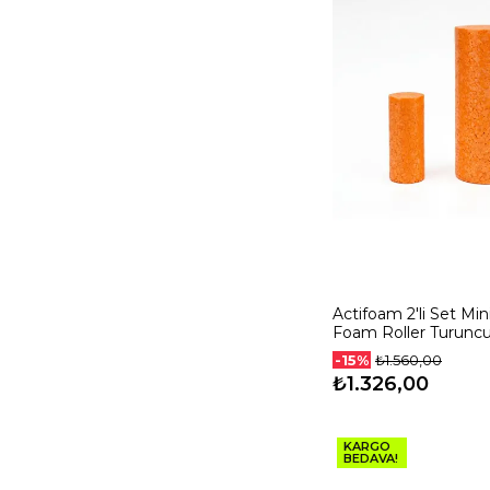
Actifoam 2'li Set Min
Foam Roller Turunc
-15%
₺1.560,00
₺1.326,00
KARGO
BEDAVA!