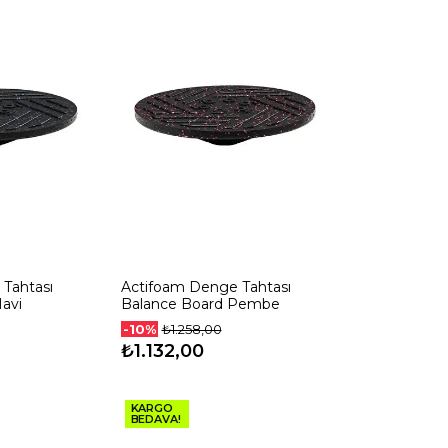
Tahtası
Actifoam Denge Tahtası
avi
Balance Board Pembe
-10%
₺1.258,00
₺1.132,00
KARGO
BEDAVA!