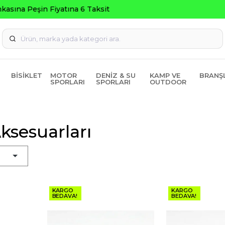
Seçili Ürünlerde ₺2000 Üzeri ₺200 İndirim Kodu: AGUSTOS20
BISIKLET
MOTOR
DENIZ & SU
KAMP VE
BRANŞ
SPORLARI
SPORLARI
OUTDOOR
Aksesuarları
KARGO
KARGO
BEDAVA!
BEDAVA!