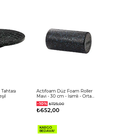
Tahtası
Actifoam Düz Foam Roller
şil
Mavi - 30 cm - İsimli - Orta
Sert
-10%
₺725,00
₺652,00
KARGO
BEDAVA!