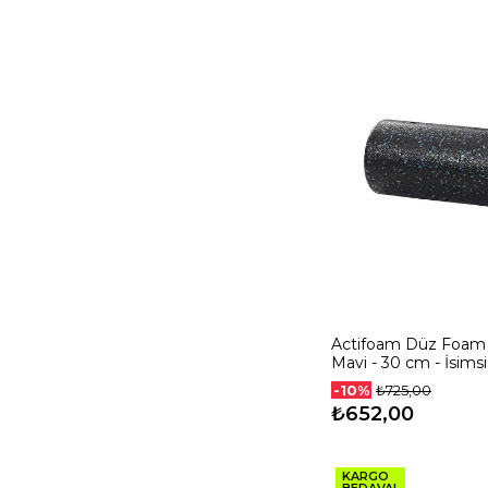
Actifoam Düz Foam 
Mavi - 30 cm - İsimsi
Sert
-10%
₺725,00
₺652,00
KARGO