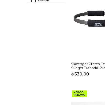
Joinfit
Petarya
Reebok
Stott Pilates
Slazenger
Stubai
Triggerpoint
Tusi
Voit
Xtr Fitness
Slazenger Pilates Ç
Proforce
Sünger Tutacaklı Pil
Aksesuarları STD
₺530,00
KARGO
BEDAVA!