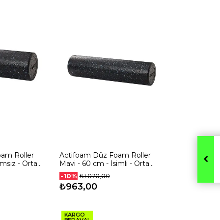
am Roller
Actifoam Düz Foam Roller
imsiz - Orta
Mavi - 60 cm - İsimli - Orta
Sert
-10%
₺1.070,00
₺963,00
KARGO