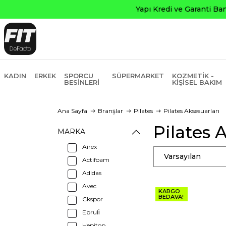
KADIN
ERKEK
SPORCU
SÜPERMARKET
KOZMETIK -
BESINLERI
KIŞISEL BAKIM
Ana Sayfa
Branşlar
Pilates
Pilates Aksesuarları
Pilates 
MARKA
Airex
Varsayılan
Actifoam
Adidas
Avec
KARGO
BEDAVA!
Ckspor
Ebruli̇
Hepitop