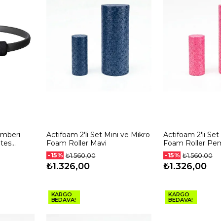
emberi
Actifoam 2'li Set Mini ve Mikro
Actifoam 2'li Set
ates
Foam Roller Mavi
Foam Roller Pe
-15%
-15%
₺1.560,00
₺1.560,00
₺1.326,00
₺1.326,00
KARGO
KARGO
BEDAVA!
BEDAVA!