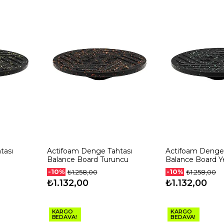
tası
Actifoam Denge Tahtası
Actifoam Denge 
Balance Board Turuncu
Balance Board Ye
-10%
-10%
₺1.258,00
₺1.258,00
₺1.132,00
₺1.132,00
KARGO
KARGO
BEDAVA!
BEDAVA!