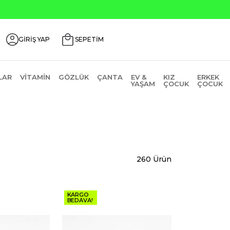
0
GİRİŞ YAP
SEPETİM
LAR
VITAMIN
GÖZLÜK
ÇANTA
EV &
KIZ
ERKEK
YAŞAM
ÇOCUK
ÇOCUK
260 Ürün
KARGO
BEDAVA!