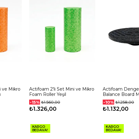
i ve Mikro
Actifoam 2'li Set Mini ve Mikro
Actifoam Denge 
u
Foam Roller Yeşil
Balance Board M
-15%
-10%
₺1.560,00
₺1.258,00
₺1.326,00
₺1.132,00
KARGO
KARGO
BEDAVA!
BEDAVA!