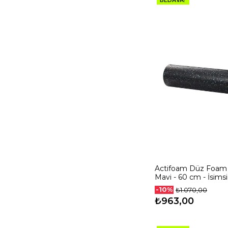
BEDAVA!
Actifoam Düz Foam 
Mavi - 60 cm - İsimsi
Sert
-10%
₺1.070,00
₺963,00