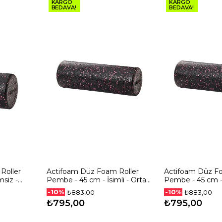
KARGO
KARGO
BEDAVA!
BEDAVA!
Roller
Actifoam Düz Foam Roller
Actifoam Düz Fo
siz -
Pembe - 45 cm - İsimli - Orta
Pembe - 45 cm - 
Sert
Sert
-10%
-10%
₺883,00
₺883,00
₺795,00
₺795,00