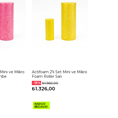
 Mini ve Mikro
Actifoam 2'li Set Mini ve Mikro
mbe
Foam Roller Sarı
-15%
₺1.560,00
₺1.326,00
KARGO
BEDAVA!