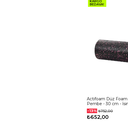
KARGO
BEDAVA!
Actifoam Düz Foam 
Pembe - 30 cm - İsim
Orta Sert
-13%
₺752,00
₺652,00