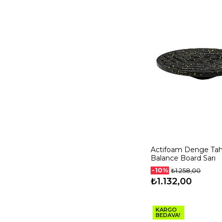
Actifoam Denge Tah
Balance Board Sarı
-10%
₺1.258,00
₺1.132,00
KARGO
BEDAVA!