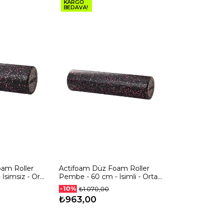
KARGO
BEDAVA!
am Roller
Actifoam Düz Foam Roller
İsimsiz - Orta
Pembe - 60 cm - İsimli - Orta
Sert
-10%
₺1.070,00
₺963,00