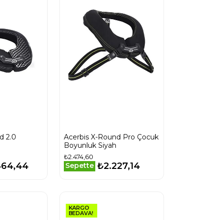
d 2.0
Acerbis X-Round Pro Çocuk
Boyunluk Siyah
₺2.474,60
464,44
₺2.227,14
Sepette
KARGO
BEDAVA!