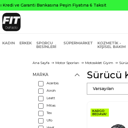
KADIN
ERKEK
SPORCU
SÜPERMARKET
KOZMETIK -
BESINLERI
KIŞISEL BAKIM
Ana Sayfa
Motor Sporları
Motosiklet Giyim
Sürü
Sürücü 
MARKA
Acerbis
Varsayılan
Airoh
Leatt
Mitas
KARGO
Tex
BEDAVA!
Ufo
Wolf