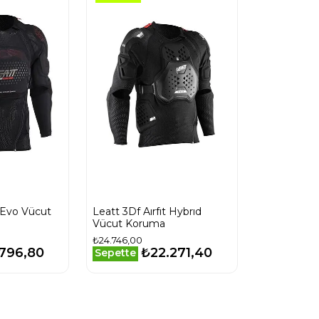
t Evo Vücut
Leatt 3Df Aırfıt Hybrıd
Vücut Koruma
₺24.746,00
.796,80
₺22.271,40
Sepette