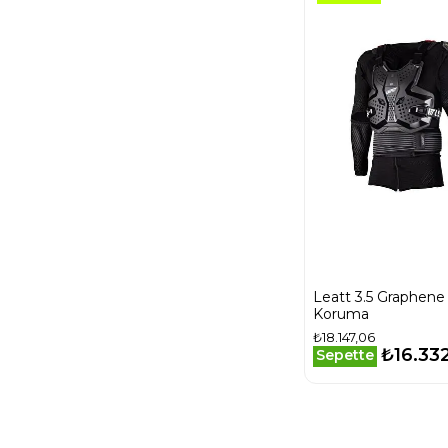
Leatt 3.5 Graphene
Koruma
₺18.147,06
₺16.33
Sepette