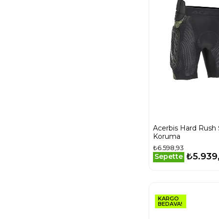
Acerbis Hard Rush 
Koruma
₺6.598,93
₺5.939
Sepette
KARGO
BEDAVA!