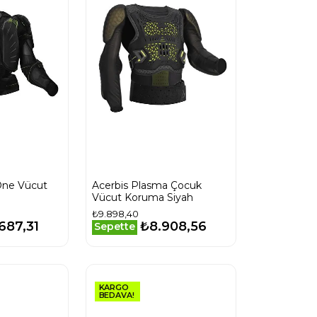
One Vücut
Acerbis Plasma Çocuk
Vücut Koruma Siyah
₺9.898,40
687,31
₺8.908,56
Sepette
KARGO
BEDAVA!