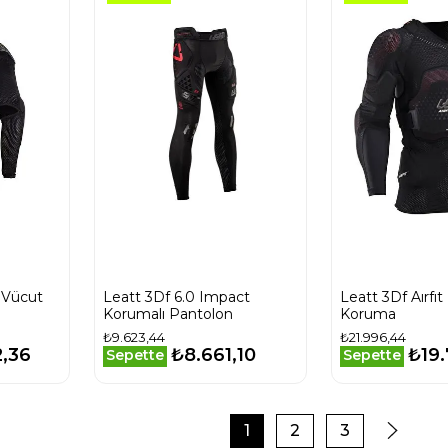
 Vücut
Leatt 3Df 6.0 Impact
Leatt 3Df Aırfı
Korumalı Pantolon
Koruma
₺9.623,44
₺21.996,44
2,36
₺8.661,10
₺19
Sepette
Sepette
1
2
3