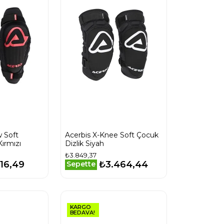
w Soft
Acerbis X-Knee Soft Çocuk
Kırmızı
Dizlik Siyah
₺3.849,37
16,49
₺3.464,44
Sepette
KARGO
BEDAVA!