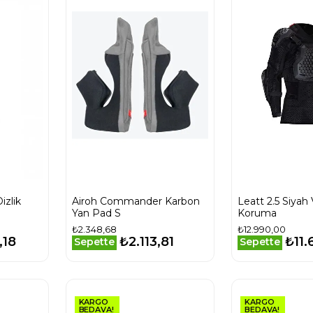
izlik
Airoh Commander Karbon
Leatt 2.5 Siyah
Yan Pad S
Koruma
₺2.348,68
₺12.990,00
,18
₺2.113,81
₺11.
Sepette
Sepette
KARGO
KARGO
BEDAVA!
BEDAVA!