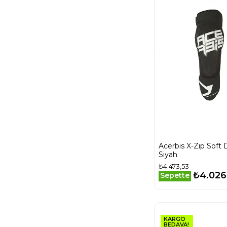
Acerbis X-Zıp Soft D
Siyah
₺4.473,53
₺4.026
Sepette
KARGO
BEDAVA!