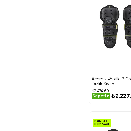
Acerbis Profıle 2 Ç
Dizlik Siyah
₺2.474,60
₺2.227
Sepette
KARGO
BEDAVA!