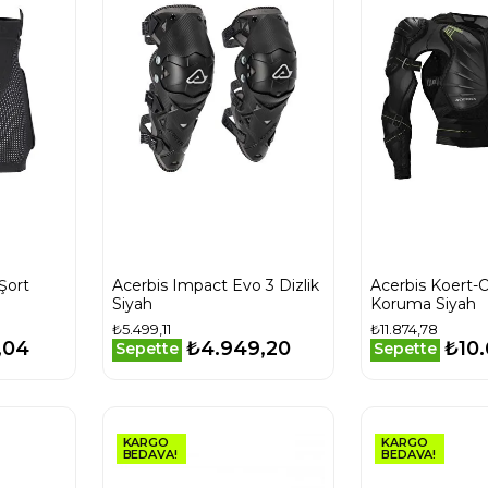
Şort
Acerbis Impact Evo 3 Dizlik
Acerbis Koert-
Siyah
Koruma Siyah
₺5.499,11
₺11.874,78
,04
₺4.949,20
₺10.
Sepette
Sepette
KARGO
KARGO
BEDAVA!
BEDAVA!