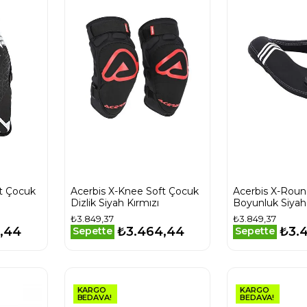
t Çocuk
Acerbis X-Knee Soft Çocuk
Acerbis X-Roun
Dizlik Siyah Kırmızı
Boyunluk Siyah
₺3.849,37
₺3.849,37
,44
₺3.464,44
₺3.
Sepette
Sepette
KARGO
KARGO
BEDAVA!
BEDAVA!