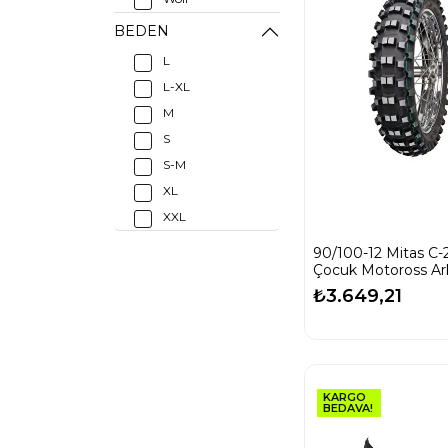
BEDEN
L
L-XL
M
S
S-M
XL
XXL
90/100-12 Mitas C-
Çocuk Motoross Ark
₺3.649,21
KARGO
BEDAVA!