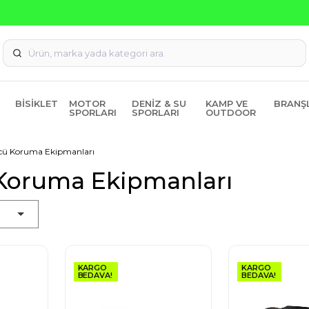
Seçili Ürünlerde ₺2000 Üzeri ₺200 İndirim Kodu: AGUSTOS20
BISIKLET
MOTOR
DENIZ & SU
KAMP VE
BRANŞ
SPORLARI
SPORLARI
OUTDOOR
cü Koruma Ekipmanları
Koruma Ekipmanları
KARGO
KARGO
BEDAVA!
BEDAVA!