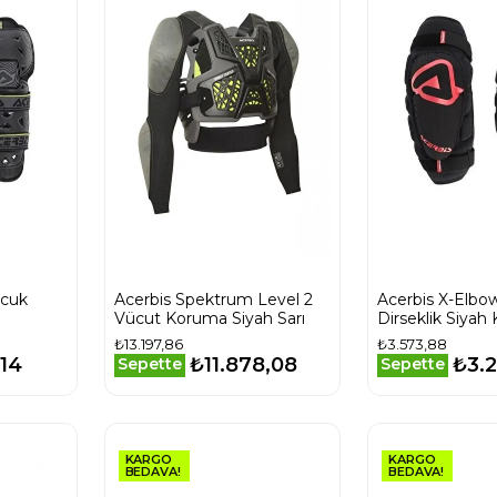
ocuk
Acerbis Spektrum Level 2
Acerbis X-Elbo
Vücut Koruma Siyah Sarı
Dirseklik Siyah 
₺13.197,86
₺3.573,88
,14
₺11.878,08
₺3.2
Sepette
Sepette
KARGO
KARGO
BEDAVA!
BEDAVA!