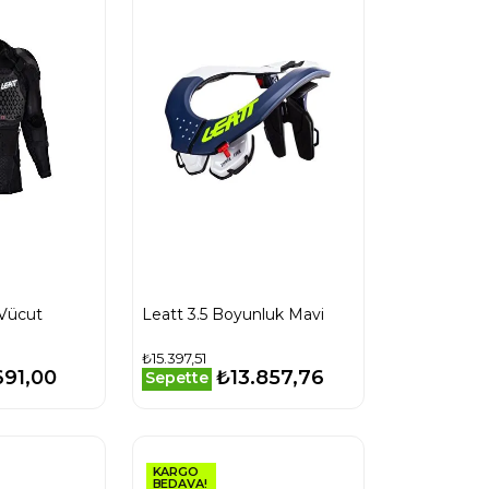
 Vücut
Leatt 3.5 Boyunluk Mavi
₺15.397,51
691,00
₺13.857,76
Sepette
KARGO
BEDAVA!