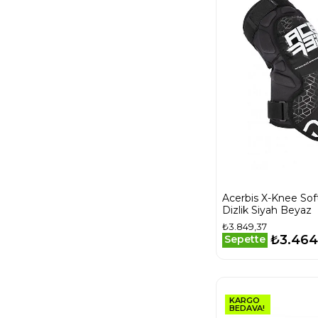
Acerbis X-Knee Sof
Dizlik Siyah Beyaz
₺3.849,37
₺3.464
Sepette
KARGO
BEDAVA!