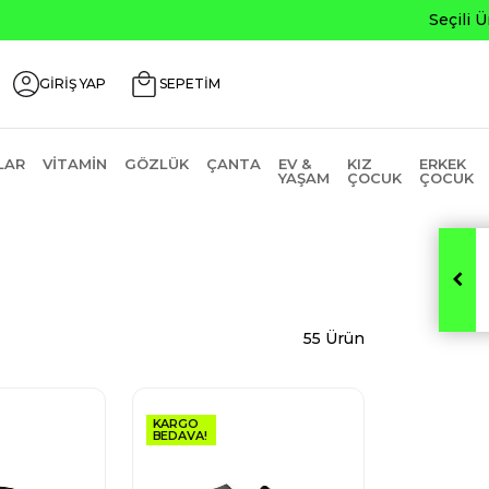
0
GİRİŞ YAP
SEPETİM
LAR
VITAMIN
GÖZLÜK
ÇANTA
EV &
KIZ
ERKEK
YAŞAM
ÇOCUK
ÇOCUK
55 Ürün
KARGO
BEDAVA!