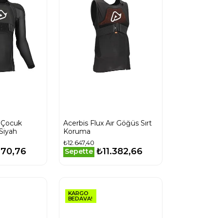
r Çocuk
Acerbis Flux Aır Göğüs Sırt
Siyah
Koruma
₺12.647,40
670,76
₺11.382,66
Sepette
KARGO
BEDAVA!