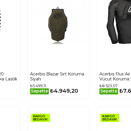
20
Acerbis Blazar Sırt Koruma
Acerbis Flux Ai
a Lastik
Siyah
Vücut Koruma 
₺5.499,11
₺8.523,07
₺4.949,20
₺7.
Sepette
Sepette
KARGO
KARGO
BEDAVA!
BEDAVA!