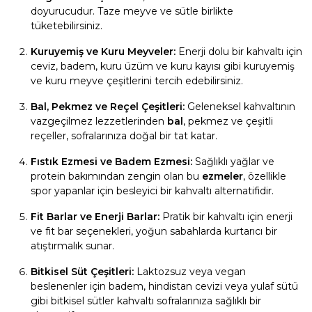
doyurucudur. Taze meyve ve sütle birlikte
tüketebilirsiniz.
Kuruyemiş ve Kuru Meyveler:
Enerji dolu bir kahvaltı için
ceviz, badem, kuru üzüm ve kuru kayısı gibi kuruyemiş
ve kuru meyve çeşitlerini tercih edebilirsiniz.
Bal, Pekmez ve Reçel Çeşitleri:
Geleneksel kahvaltının
vazgeçilmez lezzetlerinden
bal
, pekmez ve çeşitli
reçeller, sofralarınıza doğal bir tat katar.
Fıstık Ezmesi ve Badem Ezmesi:
Sağlıklı yağlar ve
protein bakımından zengin olan bu
ezmeler
, özellikle
spor yapanlar için besleyici bir kahvaltı alternatifidir.
Fit Barlar ve Enerji Barlar:
Pratik bir kahvaltı için enerji
ve fit bar seçenekleri, yoğun sabahlarda kurtarıcı bir
atıştırmalık sunar.
Bitkisel Süt Çeşitleri:
Laktozsuz veya vegan
beslenenler için badem, hindistan cevizi veya yulaf sütü
gibi bitkisel sütler kahvaltı sofralarınıza sağlıklı bir