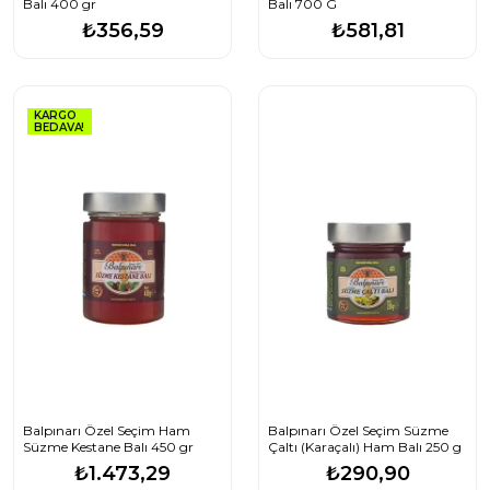
Balı 400 gr
Balı 700 G
₺356,59
₺581,81
KARGO
BEDAVA!
Balpınarı Özel Seçim Ham
Balpınarı Özel Seçim Süzme
Süzme Kestane Balı 450 gr
Çaltı (Karaçalı) Ham Balı 250 g
₺1.473,29
₺290,90