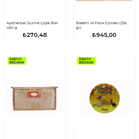
Apitherbal Süzme Çiçek Balı
Badem ve Fıstık Ezmesi (256
450 g
gr)
₺270,48
₺945,00
KARGO
KARGO
BEDAVA!
BEDAVA!