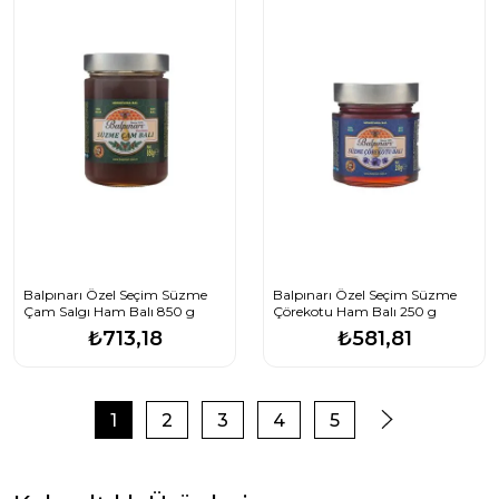
Balpınarı Özel Seçim Süzme
Balpınarı Özel Seçim Süzme
Çam Salgı Ham Balı 850 g
Çörekotu Ham Balı 250 g
₺713,18
₺581,81
1
2
3
4
5