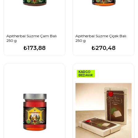
Apitherbal Süzme Çam Balı
Apitherbal Süzme Çiçek Balı
250 g
250 g
₺173,88
₺270,48
KARGO
BEDAVA!