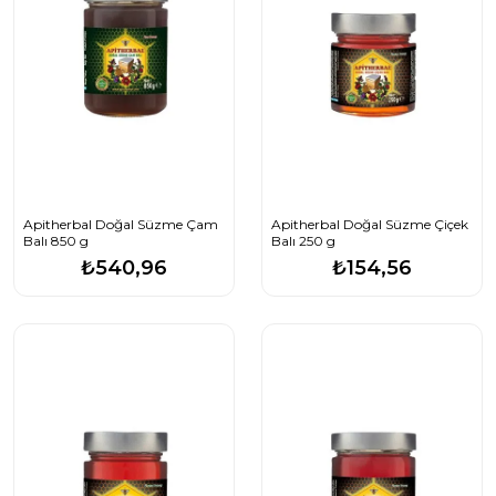
Apitherbal Doğal Süzme Çam
Apitherbal Doğal Süzme Çiçek
Balı 850 g
Balı 250 g
₺540,96
₺154,56