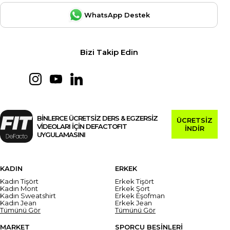
WhatsApp Destek
Bizi Takip Edin
BİNLERCE ÜCRETSİZ DERS & EGZERSİZ
ÜCRETSİZ
VİDEOLARI İÇİN DEFACTOFIT
İNDİR
UYGULAMASINI
KADIN
ERKEK
Kadın Tişört
Erkek Tişört
Kadın Mont
Erkek Şort
Kadın Sweatshirt
Erkek Eşofman
Kadın Jean
Erkek Jean
Tümünü Gör
Tümünü Gör
MARKET
SPORCU BESİNLERİ