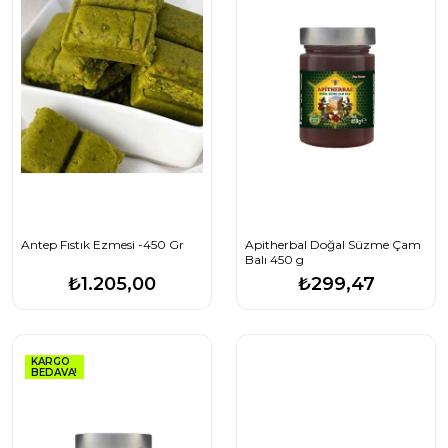
Antep Fıstık Ezmesi -450 Gr
Apitherbal Doğal Süzme Çam
Balı 450 g
₺1.205,00
₺299,47
KARGO
BEDAVA!