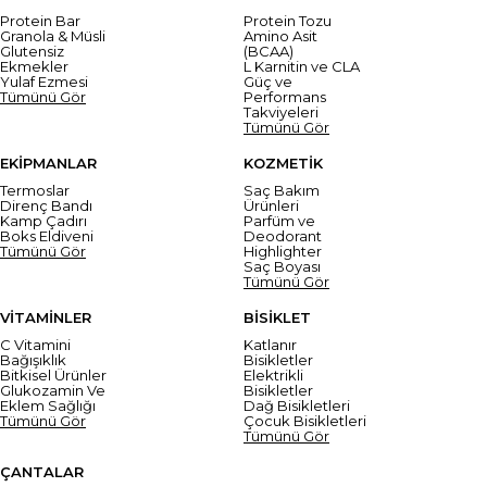
Protein Bar
Protein Tozu
Granola & Müsli
Amino Asit
Glutensiz
(BCAA)
Ekmekler
L Karnitin ve CLA
Yulaf Ezmesi
Güç ve
Tümünü Gör
Performans
Takviyeleri
Tümünü Gör
EKİPMANLAR
KOZMETİK
Termoslar
Saç Bakım
Direnç Bandı
Ürünleri
Kamp Çadırı
Parfüm ve
Boks Eldiveni
Deodorant
Tümünü Gör
Highlighter
Saç Boyası
Tümünü Gör
VİTAMİNLER
BİSİKLET
C Vitamini
Katlanır
Bağışıklık
Bisikletler
Bitkisel Ürünler
Elektrikli
Glukozamin Ve
Bisikletler
Eklem Sağlığı
Dağ Bisikletleri
Tümünü Gör
Çocuk Bisikletleri
Tümünü Gör
ÇANTALAR