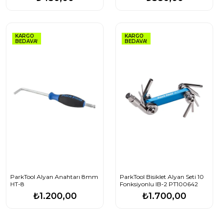
KARGO
KARGO
BEDAVA!
BEDAVA!
ParkTool Alyan Anahtarı 8mm
ParkTool Bisiklet Alyan Seti 10
HT-8
Fonksiyonlu IB-2 PT100642
₺1.200,00
₺1.700,00