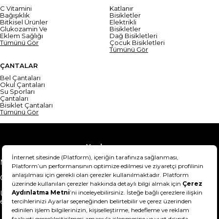
C Vitamini
Katlanır
Bağışıklık
Bisikletler
Bitkisel Ürünler
Elektrikli
Glukozamin Ve
Bisikletler
Eklem Sağlığı
Dağ Bisikletleri
Tümünü Gör
Çocuk Bisikletleri
Tümünü Gör
ÇANTALAR
Bel Çantaları
Okul Çantaları
Su Sporları
Çantaları
Bisiklet Çantaları
Tümünü Gör
Yardım
Mesafeli Satış Sözleşmesi
Teslimat Bilgisi
Gizlilik Sözleşmesi
Şartlar & Koşullar
Ürünümü nasıl iade
Hakkımızda
edebilirim?