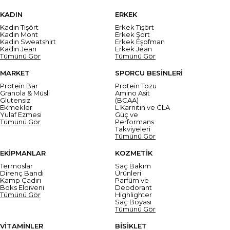
KADIN
ERKEK
Kadın Tişört
Erkek Tişört
Kadın Mont
Erkek Şort
Kadın Sweatshirt
Erkek Eşofman
Kadın Jean
Erkek Jean
Tümünü Gör
Tümünü Gör
MARKET
SPORCU BESİNLERİ
Protein Bar
Protein Tozu
Granola & Müsli
Amino Asit
Glutensiz
(BCAA)
Ekmekler
L Karnitin ve CLA
Yulaf Ezmesi
Güç ve
Tümünü Gör
Performans
Takviyeleri
Tümünü Gör
EKİPMANLAR
KOZMETİK
Termoslar
Saç Bakım
Direnç Bandı
Ürünleri
Kamp Çadırı
Parfüm ve
Boks Eldiveni
Deodorant
Tümünü Gör
Highlighter
Saç Boyası
Tümünü Gör
VİTAMİNLER
BİSİKLET