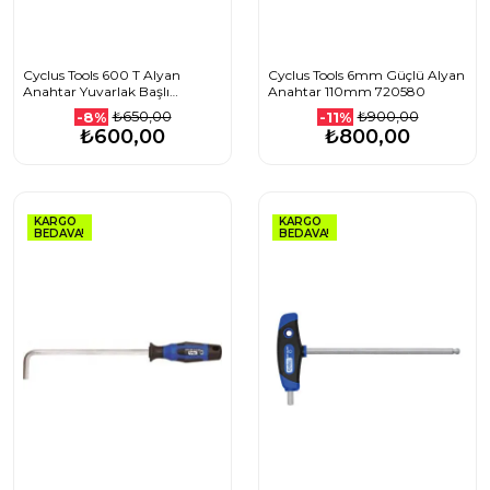
Cyclus Tools 600 T Alyan
Cyclus Tools 6mm Güçlü Alyan
Anahtar Yuvarlak Başlı
Anahtar 110mm 720580
200mm 720615
₺650,00
₺900,00
-8%
-11%
₺600,00
₺800,00
KARGO
KARGO
BEDAVA!
BEDAVA!