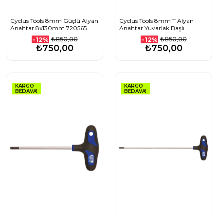
Cyclus Tools 8mm Güçlü Alyan
Cyclus Tools 8mm T Alyan
Anahtar 8x130mm 720565
Anahtar Yuvarlak Başlı
200mm 720616
₺850,00
₺850,00
-12%
-12%
₺750,00
₺750,00
KARGO
KARGO
BEDAVA!
BEDAVA!