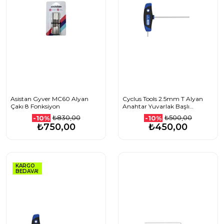
Asistan Gyver MC60 Alyan
Cyclus Tools 2.5mm T Alyan
Çakı 8 Fonksiyon
Anahtar Yuvarlak Başlı
100mm 720611
₺830,00
₺500,00
-10%
-10%
₺750,00
₺450,00
KARGO
BEDAVA!