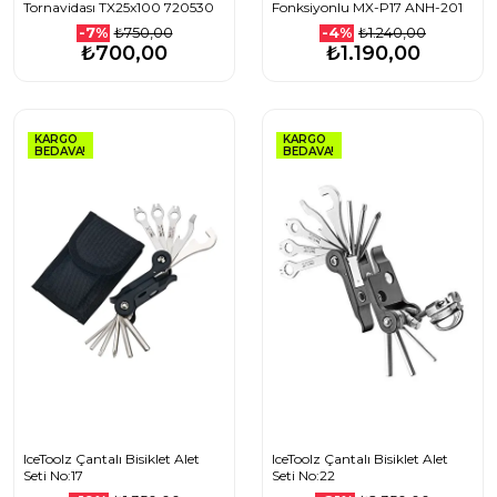
Tornavidası TX25x100 720530
Fonksiyonlu MX-P17 ANH-201
₺750,00
₺1.240,00
-7%
-4%
₺700,00
₺1.190,00
KARGO
KARGO
BEDAVA!
BEDAVA!
IceToolz Çantalı Bisiklet Alet
IceToolz Çantalı Bisiklet Alet
Seti No:17
Seti No:22