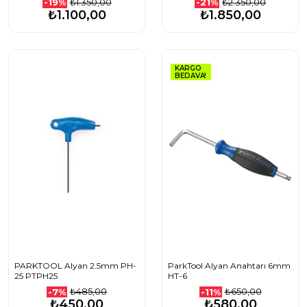
₺1.350,00
₺2.350,00
-19%
-21%
₺1.100,00
₺1.850,00
KARGO
BEDAVA!
PARKTOOL Alyan 2.5mm PH-
ParkTool Alyan Anahtarı 6mm
25 PTPH25
HT-6
₺485,00
₺650,00
-7%
-11%
₺450,00
₺580,00