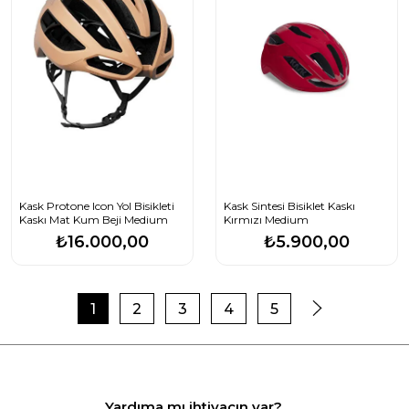
Kask Protone Icon Yol Bisikleti
Kask Sintesi Bisiklet Kaskı
Kaskı Mat Kum Beji Medium
Kırmızı Medium
₺16.000,00
₺5.900,00
1
2
3
4
5
Yardıma mı ihtiyacın var?