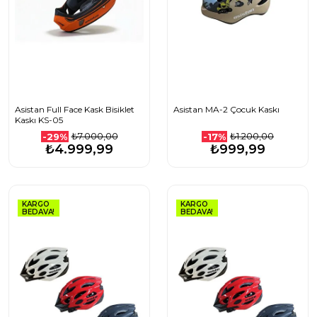
Asistan Full Face Kask Bisiklet
Asistan MA-2 Çocuk Kaskı
Kaskı KS-05
₺7.000,00
₺1.200,00
-29%
-17%
₺4.999,99
₺999,99
KARGO
KARGO
BEDAVA!
BEDAVA!