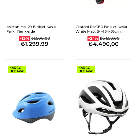
Asistan MV-29 Bisiklet Kaskı
Cratoni PACER Bisiklet Kaskı
Farklı Renklerde
White Matt S-M 54-58cm
113003C2
₺1.500,00
₺5.650,00
-13%
-21%
₺1.299,99
₺4.490,00
KARGO
KARGO
BEDAVA!
BEDAVA!