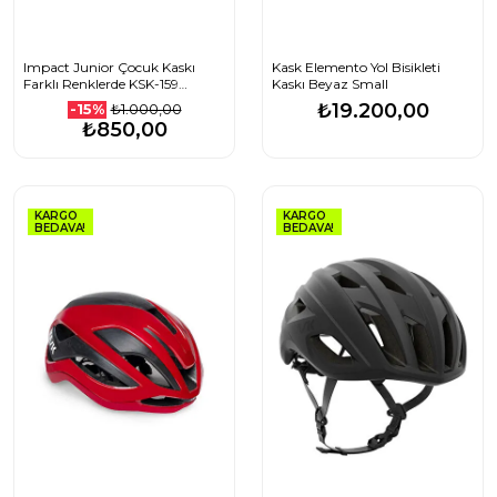
Impact Junior Çocuk Kaskı
Kask Elemento Yol Bisikleti
Farklı Renklerde KSK-159
Kaskı Beyaz Small
1506261101_SİYAH
₺19.200,00
₺1.000,00
-15%
₺850,00
KARGO
KARGO
BEDAVA!
BEDAVA!