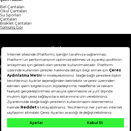
Bel Çantaları
Okul Çantaları
Su Sporları
Çantaları
Bisiklet Çantaları
Tümünü Gör
Yardım
Mesafeli Satış Sözleşmesi
Teslimat Bilgisi
Gizlilik Sözleşmesi
Şartlar & Koşullar
Ürünümü nasıl iade
Hakkımızda
edebilirim?
DeFactoFIT ©️ 2022-2026. Tüm hakları saklıdır.
21