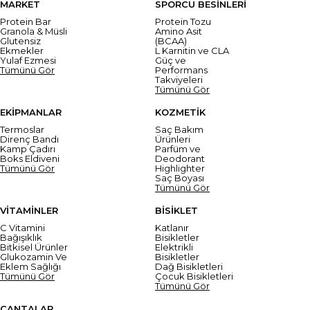
MARKET
SPORCU BESİNLERİ
Protein Bar
Protein Tozu
Granola & Müsli
Amino Asit
Glutensiz
(BCAA)
Ekmekler
L Karnitin ve CLA
Yulaf Ezmesi
Güç ve
Tümünü Gör
Performans
Takviyeleri
Tümünü Gör
EKİPMANLAR
KOZMETİK
Termoslar
Saç Bakım
Direnç Bandı
Ürünleri
Kamp Çadırı
Parfüm ve
Boks Eldiveni
Deodorant
Tümünü Gör
Highlighter
Saç Boyası
Tümünü Gör
VİTAMİNLER
BİSİKLET
C Vitamini
Katlanır
Bağışıklık
Bisikletler
Bitkisel Ürünler
Elektrikli
Glukozamin Ve
Bisikletler
Eklem Sağlığı
Dağ Bisikletleri
Tümünü Gör
Çocuk Bisikletleri
Tümünü Gör
ÇANTALAR