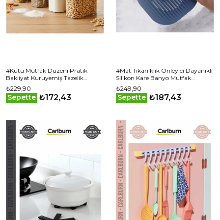
#Kutu Mutfak Düzeni Pratik
#Mat Tıkanıklık Önleyici Dayanıklı
Bakliyat Kuruyemiş Tazelik
Silikon Kare Banyo Mutfak
Saklama Şeffaf Erzak Kabı 1.2 lt
Süzgeçli Lavabo Gider Koruyucu
₺229,90
₺249,90
Erzak Kutusu
Mat
₺172,43
₺187,43
Sepette
Sepette