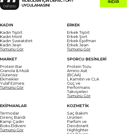
VİDEOLARI İÇİN DEFACTOFIT
İNDİR
UYGULAMASINI
KADIN
ERKEK
Kadın Tişört
Erkek Tişört
Kadın Mont
Erkek Şort
Kadın Sweatshirt
Erkek Eşofman
Kadın Jean
Erkek Jean
Tümünü Gör
Tümünü Gör
MARKET
SPORCU BESİNLERİ
Protein Bar
Protein Tozu
Granola & Müsli
Amino Asit
Glutensiz
(BCAA)
Ekmekler
L Karnitin ve CLA
Yulaf Ezmesi
Güç ve
Tümünü Gör
Performans
Takviyeleri
Tümünü Gör
EKİPMANLAR
KOZMETİK
Termoslar
Saç Bakım
Direnç Bandı
Ürünleri
Kamp Çadırı
Parfüm ve
Boks Eldiveni
Deodorant
Tümünü Gör
Highlighter