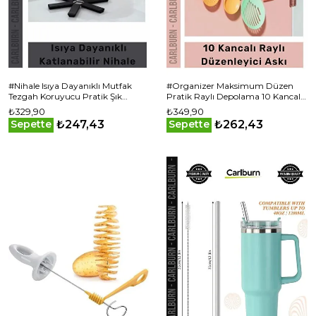
#Nihale Isıya Dayanıklı Mutfak
#Organizer Maksimum Düzen
Tezgah Koruyucu Pratik Şık
Pratik Raylı Depolama 10 Kancalı
Modern Plastik Katlanabilir Nihale
Raylı Mutfak Banyo Düzenleyici
₺329,90
₺349,90
Askı
₺247,43
₺262,43
Sepette
Sepette