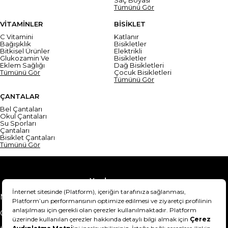
Saç Boyası
Tümünü Gör
VİTAMİNLER
BİSİKLET
C Vitamini
Katlanır
Bağışıklık
Bisikletler
Bitkisel Ürünler
Elektrikli
Glukozamin Ve
Bisikletler
Eklem Sağlığı
Dağ Bisikletleri
Tümünü Gör
Çocuk Bisikletleri
Tümünü Gör
ÇANTALAR
Bel Çantaları
Okul Çantaları
Su Sporları
Çantaları
Bisiklet Çantaları
Tümünü Gör
Yardım
Mesafeli Satış Sözleşmesi
Teslimat Bilgisi
Gizlilik Sözleşmesi
Şartlar & Koşullar