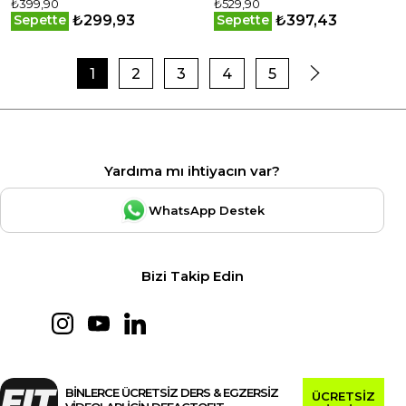
₺399,90
₺529,90
Çay Süzgeci
10Kg
₺299,93
₺397,43
Sepette
Sepette
1
2
3
4
5
Yardıma mı ihtiyacın var?
WhatsApp Destek
Bizi Takip Edin
BİNLERCE ÜCRETSİZ DERS & EGZERSİZ
ÜCRETSİZ