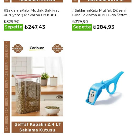
#SaklamaKabı Mutfak Bakliyat
#SaklamaKabı Mutfak Düzeni
Kuruyemiş Makarna Un Kuru
Gıda Saklama Kuru Gıda Şeffaf
Gıda Şeffaf Kapaklı Erzak 1.7 lt
Kapaklı Dayanıklı 4 LT Erzak
₺329,90
₺379,90
Saklama Kabı
Saklama Kabı
₺247,43
₺284,93
Sepette
Sepette