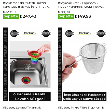
#SaklamaKabı Mutfak Düzeni
#Soyacak Pratik Ergonomik
Kuru Gıda Bakliyat Şeffaf Pratik
Mutfak Yardımcısı Çeşitli Meyve
Depolama 2.4 lt Şık Erzak
Soyma Hızlı Güvenli Plastik Elma
₺329,90
₺199,90
Saklama Kabı
Soyacağı
₺247,43
₺149,93
Sepette
Sepette
#Süzgeç Lavabo Tıkanıklık
#Süzgeç Mikro Filtre Ergonomik