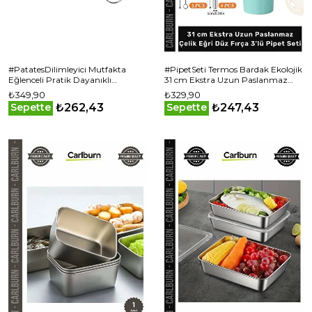
#PatatesDilimleyici Mutfakta
#PipetSeti Termos Bardak Ekolojik
Eğlenceli Pratik Dayanıklı
31 cm Ekstra Uzun Paslanmaz
Garnitür Spiral Patates Dilimleyici
Çelik Eğri Düz Fırça 3'lü Pipet Seti
₺349,90
₺329,90
₺262,43
₺247,43
Sepette
Sepette