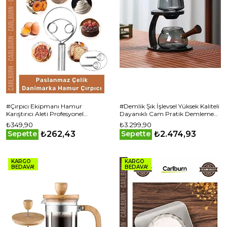
#Çırpıcı Ekipmanı Hamur
#Demlik Şık İşlevsel Yüksek Kaliteli
Karıştırıcı Aleti Profesyonel
Dayanıklı Cam Pratik Demleme
Paslanmaz Çelik Danimarka
Otomatik Bitki Çayı Demliği
₺349,90
₺3.299,90
Hamur Çırpıcı
₺262,43
₺2.474,93
Sepette
Sepette
KARGO
KARGO
BEDAVA!
BEDAVA!