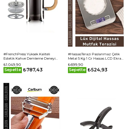
#FrenchPress Yüksek Kaliteli
#HassasTerazi Paslanmaz Çelik
Estetik Kahve Demleme Deneyimi
Metal 5 Kg 1 Gr Hassas LCD Ekran
Ahşap Detaylı 600 ml Cam
Gümüş Şık Lüx Dijital Mutfak
₺1.049,90
₺699,90
French Press
Terazisi
₺787,43
₺524,93
Sepette
Sepette