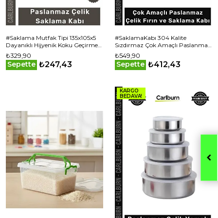
#Saklama Mutfak Tipi 135x105x5
#SaklamaKabı 304 Kalite
Dayanıklı Hijyenik Koku Geçirmez
Sızdırmaz Çok Amaçlı Paslanmaz
Şık Paslanmaz Çelik Saklama Kabı
Çelik Fırın Saklama Kabı 25x20x5
₺329,90
₺549,90
cm - 1 Adet
₺247,43
₺412,43
Sepette
Sepette
KARGO
BEDAVA!