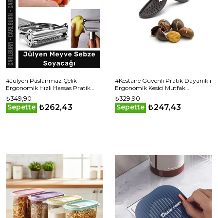
#Jülyen Paslanmaz Çelik
#Kestane Güvenli Pratik Dayanıklı
Ergonomik Hızlı Hassas Pratik
Ergonomik Kesici Mutfak
Mutfak Kolaylığı Jülyen Meyve
Yardımcısı Plastik Kestane Çizeceği
₺349,90
₺329,90
Sebze Soyacağı
₺262,43
₺247,43
Sepette
Sepette