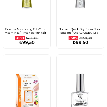
Flormar Nourishing Oil With
Flormar Quick Dry Extra Shine
Vitamin E / Tırnak Bakım Yağı
Redesign / Oje Kurutucu Cila
₺250,00
₺250,00
-60%
-60%
₺99,50
₺99,50