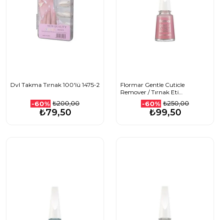
Dvl Takma Tırnak 100'lü 1475-2
Flormar Gentle Cuticle
Remover / Tırnak Eti
Temizleyici
₺200,00
₺250,00
-60%
-60%
₺79,50
₺99,50