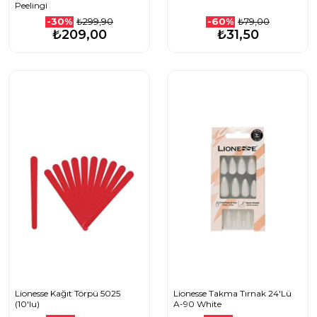
Peelingi
₺299,90
₺79,00
-30%
-60%
₺209,00
₺31,50
Lionesse Kağıt Törpü 5025
Lionesse Takma Tırnak 24'Lü
(10'lu)
A-90 White