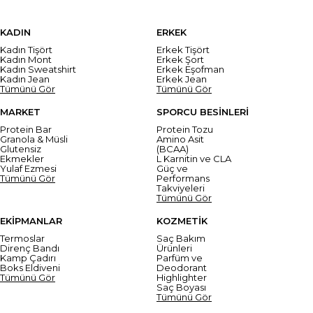
KADIN
ERKEK
Kadın Tişört
Erkek Tişört
Kadın Mont
Erkek Şort
Kadın Sweatshirt
Erkek Eşofman
Kadın Jean
Erkek Jean
Tümünü Gör
Tümünü Gör
MARKET
SPORCU BESİNLERİ
Protein Bar
Protein Tozu
Granola & Müsli
Amino Asit
Glutensiz
(BCAA)
Ekmekler
L Karnitin ve CLA
Yulaf Ezmesi
Güç ve
Tümünü Gör
Performans
Takviyeleri
Tümünü Gör
EKİPMANLAR
KOZMETİK
Termoslar
Saç Bakım
Direnç Bandı
Ürünleri
Kamp Çadırı
Parfüm ve
Boks Eldiveni
Deodorant
Tümünü Gör
Highlighter
Saç Boyası
Tümünü Gör