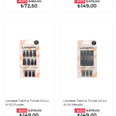
₺182,00
₺375,00
-60%
-60%
₺72,50
₺149,00
Lionesse Takma Tırnak 24'Lü
Lionesse Takma Tırnak 24'Lü
A-92 Purple
A-94 Metallic
₺375,00
₺375,00
-60%
-60%
₺149,00
₺149,00