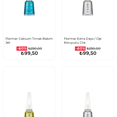
Flormar Calcium Tırnak Bakım
Flormar Extra Days / Oje
Jeli
Koruyucu Cila
₺250,00
₺250,00
-60%
-60%
₺99,50
₺99,50