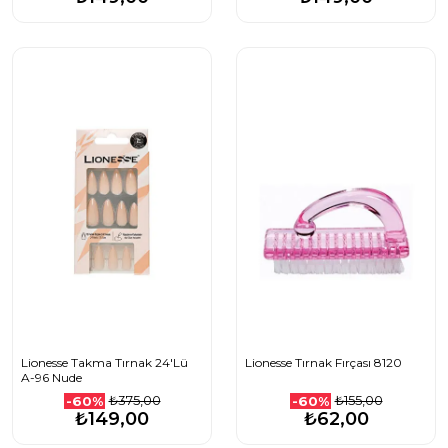
Lionesse Takma Tırnak 24'Lü
Lionesse Tırnak Fırçası 8120
A-96 Nude
₺375,00
₺155,00
-60%
-60%
₺149,00
₺62,00