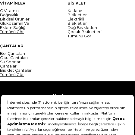
VİTAMİNLER
BİSİKLET
C Vitamini
Katlanır
Bağışıklık
Bisikletler
Bitkisel Ürünler
Elektrikli
Glukozamin Ve
Bisikletler
Eklem Sağlığı
Dağ Bisikletleri
Tümünü Gör
Çocuk Bisikletleri
Tümünü Gör
ÇANTALAR
Bel Çantaları
Okul Çantaları
Su Sporları
Çantaları
Bisiklet Çantaları
Tümünü Gör
Yardım
Mesafeli Satış Sözleşmesi
Teslimat Bilgisi
Gizlilik Sözleşmesi
Şartlar & Koşullar
Ürünümü nasıl iade
Hakkımızda
edebilirim?