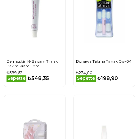
Dermoskin N-Balsam Tırnak
Donawa Takma Tırnak Cw-04
Bakım Kremi 10ml
₺589,62
₺234,00
₺548,35
₺198,90
Sepette
Sepette