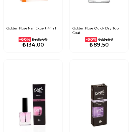
Golden Rose Nail Expert 4'in 1
Golden Rose Quick Dry Top
Coat
₺335,00
₺224,90
-60%
-60%
₺134,00
₺89,50