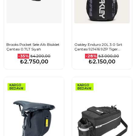
Brooks Pocket Sele Altı Bisiklet
Oakley Enduro 20L 3.0 Sırt
Çantası 0.7LT Siyah
Çantası 921416 9ZP Tiger
Mountain Camo GR
₺4.200,00
₺3.000,00
-35%
-28%
₺2.750,00
₺2.150,00
KARGO
KARGO
BEDAVA!
BEDAVA!