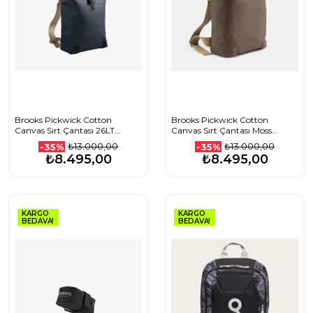
Brooks Pickwick Cotton
Brooks Pickwick Cotton
Canvas Sırt Çantası 26LT
Canvas Sırt Çantası Moss
Lacivert
Kahverengi 26LT
₺13.000,00
₺13.000,00
-35%
-35%
₺8.495,00
₺8.495,00
KARGO
KARGO
BEDAVA!
BEDAVA!