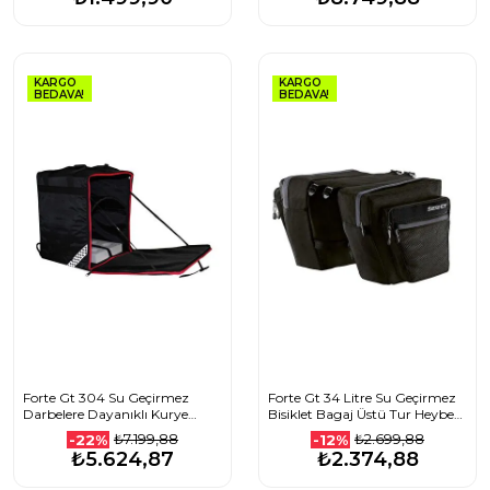
KARGO
KARGO
BEDAVA!
BEDAVA!
Forte Gt 304 Su Geçirmez
Forte Gt 34 Litre Su Geçirmez
Darbelere Dayanıklı Kurye
Bisiklet Bagaj Üstü Tur Heybesi,
Motosiklet Çantası 40x40x50
Çantası
₺7.199,88
₺2.699,88
-22%
-12%
panç YALITIMLI ÇANTA
₺5.624,87
₺2.374,88