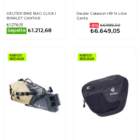
DEUTER BIKE BAG CLICK I
Deuter Cabezon HB 14 Litre
BISIKLET CANTASI
Çanta
₺1.276,51
₺6.999,00
-5%
₺1.212,68
Sepette
₺6.649,05
KARGO
KARGO
BEDAVA!
BEDAVA!