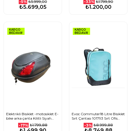
₺5.999,00
₺1.799,90
-5%
-33%
₺5.699,05
₺1.200,00
KARGO
KARGO
BEDAVA!
BEDAVA!
Elektrikli Bisiklet -motosiklet E-
Evoc Commuter18 Litre Bisiklet
bike arka çanta Kilitli Siyah
Sırt Çantası 101793 Sırt Ofis
Kilitli e-bike port çanta 19 litre
Çantası Mavi
₺1.799,88
₺8.999,88
-17%
-3%
₺1.499,90
₺8.749,88