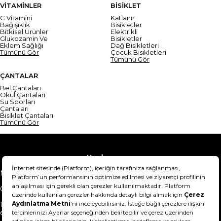
VİTAMİNLER
BİSİKLET
C Vitamini
Katlanır
Bağışıklık
Bisikletler
Bitkisel Ürünler
Elektrikli
Glukozamin Ve
Bisikletler
Eklem Sağlığı
Dağ Bisikletleri
Tümünü Gör
Çocuk Bisikletleri
Tümünü Gör
ÇANTALAR
Bel Çantaları
Okul Çantaları
Su Sporları
Çantaları
Bisiklet Çantaları
Tümünü Gör
Yardım
Mesafeli Satış Sözleşmesi
Teslimat Bilgisi
Gizlilik Sözleşmesi
Şartlar & Koşullar
Ürünümü nasıl iade
Hakkımızda
edebilirim?