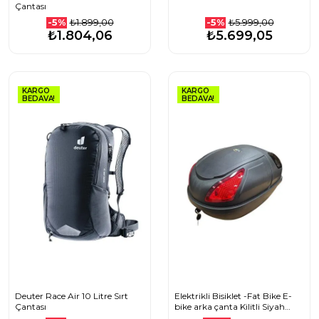
Çantası
₺1.899,00
₺5.999,00
-5%
-5%
₺1.804,06
₺5.699,05
KARGO
KARGO
BEDAVA!
BEDAVA!
Deuter Race Air 10 Litre Sırt
Elektrikli Bisiklet -Fat Bike E-
Çantası
bike arka çanta Kilitli Siyah
Kilitli e-bike port çanta 19 litre