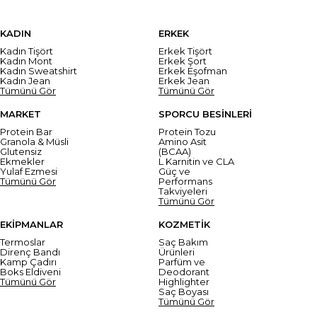
KADIN
ERKEK
Kadın Tişört
Erkek Tişört
Kadın Mont
Erkek Şort
Kadın Sweatshirt
Erkek Eşofman
Kadın Jean
Erkek Jean
Tümünü Gör
Tümünü Gör
MARKET
SPORCU BESİNLERİ
Protein Bar
Protein Tozu
Granola & Müsli
Amino Asit
Glutensiz
(BCAA)
Ekmekler
L Karnitin ve CLA
Yulaf Ezmesi
Güç ve
Tümünü Gör
Performans
Takviyeleri
Tümünü Gör
EKİPMANLAR
KOZMETİK
Termoslar
Saç Bakım
Direnç Bandı
Ürünleri
Kamp Çadırı
Parfüm ve
Boks Eldiveni
Deodorant
Tümünü Gör
Highlighter
Saç Boyası
Tümünü Gör