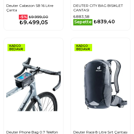
Deuter Cabezon SB 16 Litre
DEUTER CITY BAG BISIKLET
Çanta
CANTASI
₺883,58
₺9.999,00
-5%
₺839,40
₺9.499,05
Sepette
KARGO
KARGO
BEDAVA!
BEDAVA!
Deuter Phone Bag 0.7 Telefon
Deuter Race 8 Litre Sırt Çantası