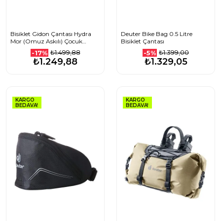
Bisiklet Gidon Çantası Hydra
Deuter Bike Bag 0.5 Litre
Mor (Omuz Askılı) Çocuk
Bisiklet Çantası
Bisikleti Direksiyon Çantası
₺1.499,88
₺1.399,00
-17%
-5%
₺1.249,88
₺1.329,05
KARGO
KARGO
BEDAVA!
BEDAVA!