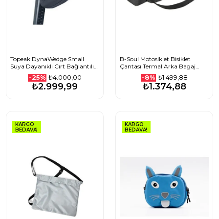
Topeak DynaWedge Small
B-Soul Motosiklet Bisiklet
Suya Dayanıklı Cırt Bağlantılı
Çantası Termal Arka Bagaj
Sele Altı Çanta
Çanta Su Geçirmez
₺4.000,00
₺1.499,88
-25%
-8%
Fonksiyonlu
₺2.999,99
₺1.374,88
KARGO
KARGO
BEDAVA!
BEDAVA!