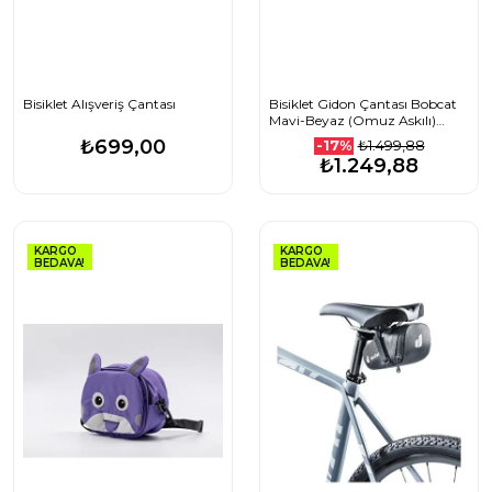
Bisiklet Alışveriş Çantası
Bisiklet Gidon Çantası Bobcat
Mavi-Beyaz (Omuz Askılı)
Çocuk Bisikleti Direksiyon
₺699,00
₺1.499,88
-17%
Çantası
₺1.249,88
KARGO
KARGO
BEDAVA!
BEDAVA!