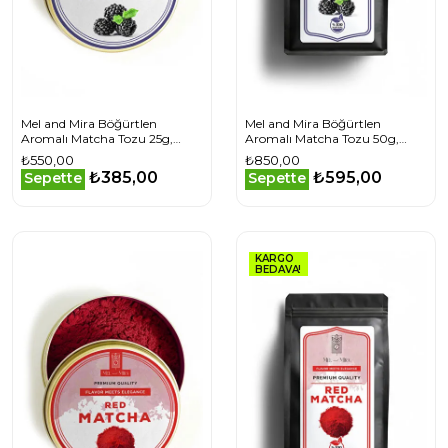
Mel and Mira Böğürtlen
Mel and Mira Böğürtlen
Aromalı Matcha Tozu 25g,
Aromalı Matcha Tozu 50g,
Berry Matcha Powder
Berry Matcha Powder
₺550,00
₺850,00
₺385,00
₺595,00
Sepette
Sepette
KARGO
BEDAVA!