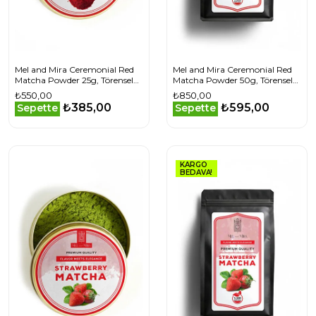
Mel and Mira Ceremonial Red
Mel and Mira Ceremonial Red
Matcha Powder 25g, Törensel
Matcha Powder 50g, Törensel
Kırmızı Matcha Tozu Superfood
Kırmızı Matcha Tozu Superfood
₺550,00
₺850,00
₺385,00
₺595,00
Sepette
Sepette
KARGO
BEDAVA!