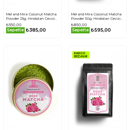
Mel and Mira Coconut Matcha
Mel and Mira Coconut Matcha
Powder 25g, Hindistan Cevizi
Powder 50g, Hindistan Cevizi
Aromalı Matcha Tozu
Aromalı Matcha Tozu
₺550,00
₺850,00
Superfood
Superfood
₺385,00
₺595,00
Sepette
Sepette
KARGO
BEDAVA!