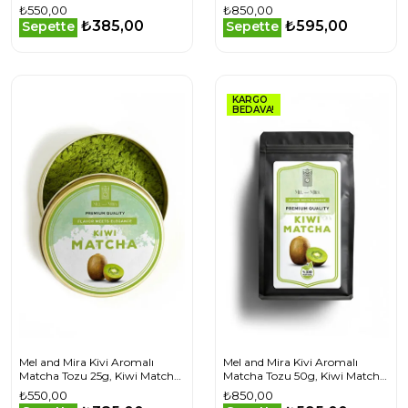
Kremalı Matcha Tozu
Kremalı Matcha Tozu
₺550,00
₺850,00
Superfood
Superfood
₺385,00
₺595,00
Sepette
Sepette
KARGO
BEDAVA!
Mel and Mira Kivi Aromalı
Mel and Mira Kivi Aromalı
Matcha Tozu 25g, Kiwi Matcha
Matcha Tozu 50g, Kiwi Matcha
Powder
Powder
₺550,00
₺850,00