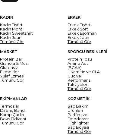
KADIN
ERKEK
Kadın Tişört
Erkek Tişört
Kadın Mont
Erkek Şort
Kadın Sweatshirt
Erkek Eşofman
Kadın Jean
Erkek Jean
Tümünü Gör
Tümünü Gör
MARKET
SPORCU BESİNLERİ
Protein Bar
Protein Tozu
Granola & Müsli
Amino Asit
Glutensiz
(BCAA)
Ekmekler
L Karnitin ve CLA
Yulaf Ezmesi
Güç ve
Tümünü Gör
Performans
Takviyeleri
Tümünü Gör
EKİPMANLAR
KOZMETİK
Termoslar
Saç Bakım
Direnç Bandı
Ürünleri
Kamp Çadırı
Parfüm ve
Boks Eldiveni
Deodorant
Tümünü Gör
Highlighter
Saç Boyası
Tümünü Gör