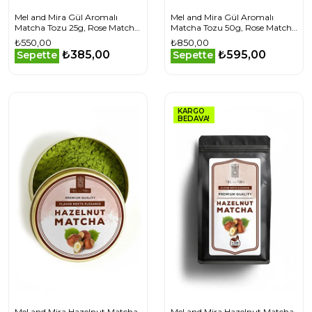
Mel and Mira Gül Aromalı
Mel and Mira Gül Aromalı
Matcha Tozu 25g, Rose Matcha
Matcha Tozu 50g, Rose Matcha
Powder
Powder
₺550,00
₺850,00
₺385,00
₺595,00
Sepette
Sepette
KARGO
BEDAVA!
Mel and Mira Hazelnut Matcha
Mel and Mira Hazelnut Matcha