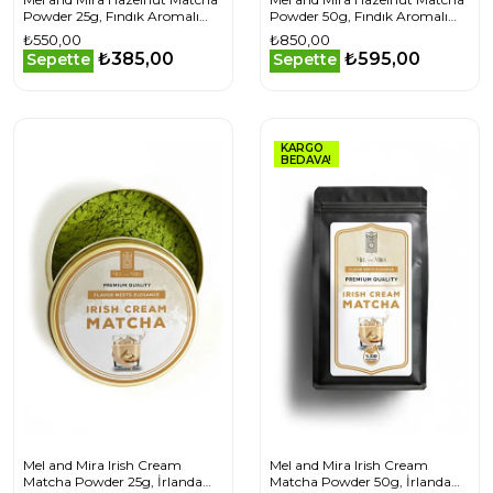
Powder 25g, Fındık Aromalı
Powder 50g, Fındık Aromalı
Matcha Tozu Superfood
Matcha Tozu Superfood
₺550,00
₺850,00
₺385,00
₺595,00
Sepette
Sepette
KARGO
BEDAVA!
Mel and Mira Irish Cream
Mel and Mira Irish Cream
Matcha Powder 25g, İrlanda
Matcha Powder 50g, İrlanda