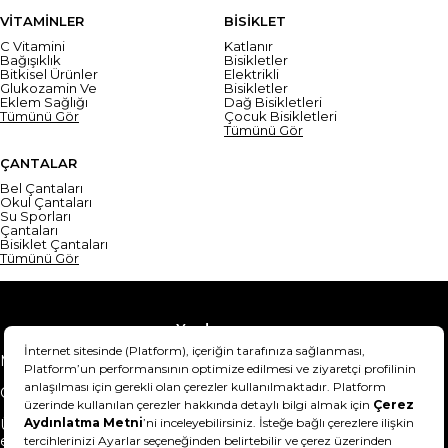
VİTAMİNLER
BİSİKLET
C Vitamini
Katlanır
Bağışıklık
Bisikletler
Bitkisel Ürünler
Elektrikli
Glukozamin Ve
Bisikletler
Eklem Sağlığı
Dağ Bisikletleri
Tümünü Gör
Çocuk Bisikletleri
Tümünü Gör
ÇANTALAR
Bel Çantaları
Okul Çantaları
Su Sporları
Çantaları
Bisiklet Çantaları
Tümünü Gör
Yardım
Mesafeli Satış Sözleşmesi
Teslimat Bilgisi
Gizlilik Sözleşmesi
Şartlar & Koşullar
Ürünümü nasıl iade
Hakkımızda
edebilirim?