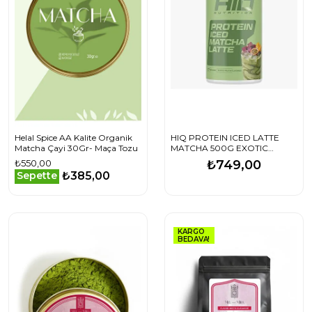
Helal Spice AA Kalite Organik
HIQ PROTEIN ICED LATTE
Matcha Çayi 30Gr- Maça Tozu
MATCHA 500G EXOTIC
FRUITS FLAVORED
₺550,00
₺749,00
₺385,00
Sepette
KARGO
BEDAVA!