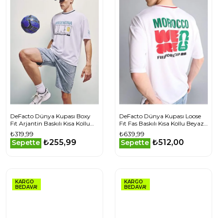
DeFacto Dünya Kupası Boxy
DeFacto Dünya Kupası Loose
Fıt Arjantin Baskılı Kısa Kollu
Fıt Fas Baskılı Kısa Kollu Beyaz
Beyaz Tişört
Tişört
₺319,99
₺639,99
₺255,99
₺512,00
Sepette
Sepette
KARGO
KARGO
BEDAVA!
BEDAVA!