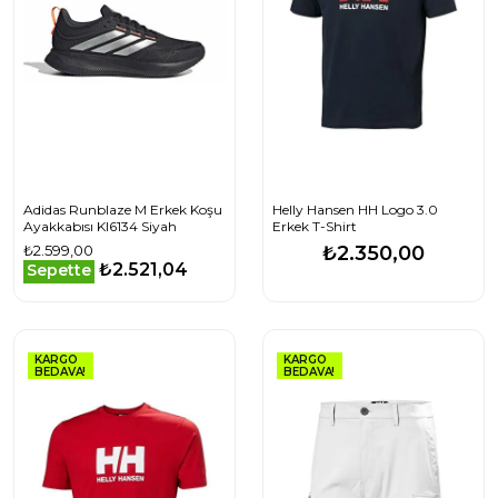
Adidas Runblaze M Erkek Koşu
Helly Hansen HH Logo 3.0
Ayakkabısı KI6134 Siyah
Erkek T-Shirt
₺2.599,00
₺2.350,00
₺2.521,04
Sepette
KARGO
KARGO
BEDAVA!
BEDAVA!