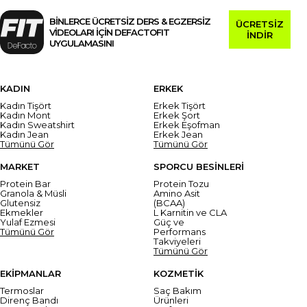
BİNLERCE ÜCRETSİZ DERS & EGZERSİZ
ÜCRETSİZ
VİDEOLARI İÇİN DEFACTOFIT
İNDİR
UYGULAMASINI
KADIN
ERKEK
Kadın Tişört
Erkek Tişört
Kadın Mont
Erkek Şort
Kadın Sweatshirt
Erkek Eşofman
Kadın Jean
Erkek Jean
Tümünü Gör
Tümünü Gör
MARKET
SPORCU BESİNLERİ
Protein Bar
Protein Tozu
Granola & Müsli
Amino Asit
Glutensiz
(BCAA)
Ekmekler
L Karnitin ve CLA
Yulaf Ezmesi
Güç ve
Tümünü Gör
Performans
Takviyeleri
Tümünü Gör
EKİPMANLAR
KOZMETİK
Termoslar
Saç Bakım
Direnç Bandı
Ürünleri