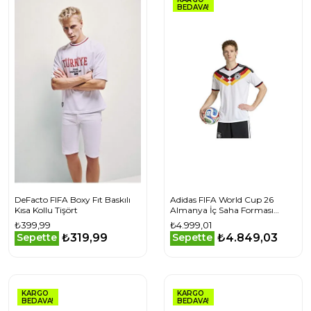
BEDAVA!
DeFacto FIFA Boxy Fıt Baskılı
Adidas FIFA World Cup 26
Kısa Kollu Tişört
Almanya İç Saha Forması
KD8363 Beyaz
₺399,99
₺4.999,01
₺319,99
₺4.849,03
Sepette
Sepette
KARGO
KARGO
BEDAVA!
BEDAVA!