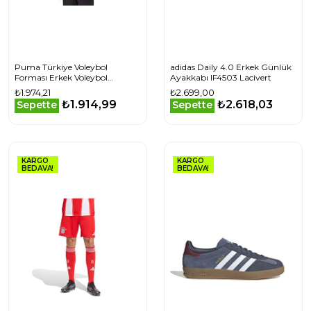
Puma Türkiye Voleybol
adidas Daily 4.0 Erkek Günlük
Forması Erkek Voleybol
Ayakkabı IF4503 Lacivert
Forması 70711604 Beyaz
₺1.974,21
₺2.699,00
₺1.914,99
₺2.618,03
Sepette
Sepette
KARGO
KARGO
BEDAVA!
BEDAVA!