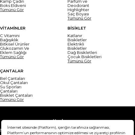
Kamp Çadırı
Parfüm ve
Boks Eldiveni
Deodorant
Tümünü Gör
Highlighter
Saç Boyası
Tümünü Gör
VİTAMİNLER
BİSİKLET
C Vitamini
Katlanır
Bağışıklık
Bisikletler
Bitkisel Ürünler
Elektrikli
Glukozamin Ve
Bisikletler
Eklem Sağlığı
Dağ Bisikletleri
Tümünü Gör
Çocuk Bisikletleri
Tümünü Gör
ÇANTALAR
Bel Çantaları
Okul Çantaları
Su Sporları
Çantaları
Bisiklet Çantaları
Tümünü Gör
Yardım
Mesafeli Satış Sözleşmesi
Teslimat Bilgisi