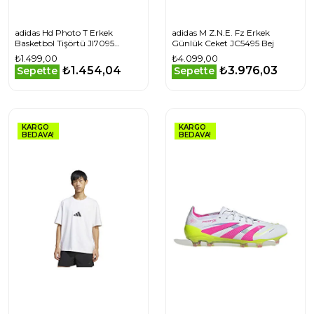
adidas Hd Photo T Erkek
adidas M Z.N.E. Fz Erkek
Basketbol Tişörtü JI7095
Günlük Ceket JC5495 Bej
Turuncu
₺1.499,00
₺4.099,00
₺1.454,04
₺3.976,03
Sepette
Sepette
KARGO
KARGO
BEDAVA!
BEDAVA!