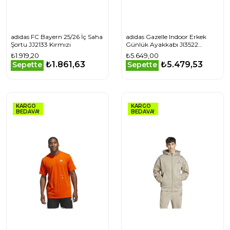
adidas FC Bayern 25/26 İç Saha
adidas Gazelle Indoor Erkek
Şortu JJ2133 Kırmızı
Günlük Ayakkabı JI3522
Lacivert
₺1.919,20
₺5.649,00
₺1.861,63
₺5.479,53
Sepette
Sepette
KARGO
KARGO
BEDAVA!
BEDAVA!