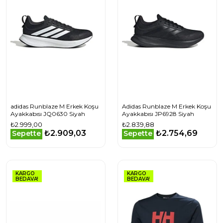
adidas Runblaze M Erkek Koşu
Adidas Runblaze M Erkek Koşu
Ayakkabısı JQ0630 Siyah
Ayakkabısı JP6928 Siyah
₺2.999,00
₺2.839,88
₺2.909,03
₺2.754,69
Sepette
Sepette
KARGO
KARGO
BEDAVA!
BEDAVA!