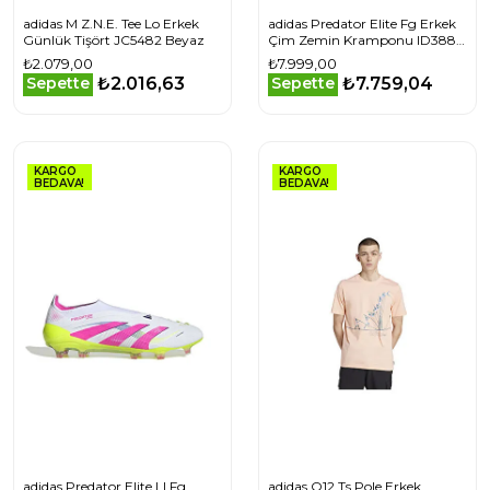
adidas M Z.N.E. Tee Lo Erkek
adidas Predator Elite Fg Erkek
Günlük Tişört JC5482 Beyaz
Çim Zemin Kramponu ID3881
Beyaz
₺2.079,00
₺7.999,00
₺2.016,63
₺7.759,04
Sepette
Sepette
KARGO
KARGO
BEDAVA!
BEDAVA!
adidas Predator Elite Ll Fg
adidas Q12 Ts Pole Erkek