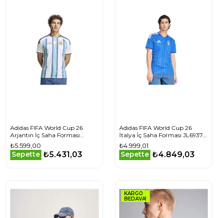
Adidas FIFA World Cup 26
Adidas FIFA World Cup 26
Arjantin İç Saha Forması
İtalya İç Saha Forması JL6937
JM8396 Beyaz
Mavi
₺5.599,00
₺4.999,01
₺5.431,03
₺4.849,03
Sepette
Sepette
KARGO
BEDAVA!