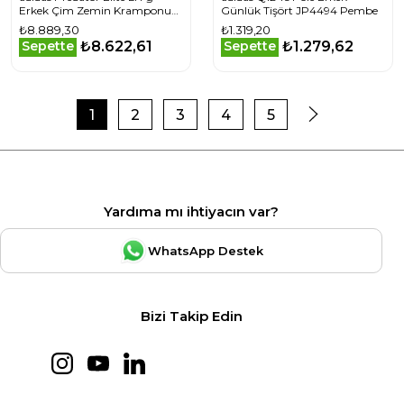
Erkek Çim Zemin Kramponu
Günlük Tişört JP4494 Pembe
ID3876 Beyaz
₺8.889,30
₺1.319,20
₺8.622,61
₺1.279,62
Sepette
Sepette
1
2
3
4
5
Yardıma mı ihtiyacın var?
WhatsApp Destek
Bizi Takip Edin