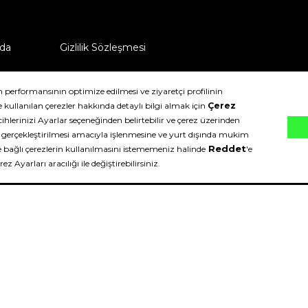
da
Gizlilik Sözleşmesi
ü nasıl iade edebilirim?
klıdır.