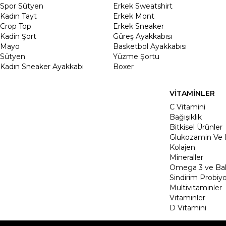
Spor Sütyen
Erkek Sweatshirt
Kadın Tayt
Erkek Mont
Crop Top
Erkek Sneaker
Kadin Şort
Güreş Ayakkabısı
Mayo
Basketbol Ayakkabısı
Sütyen
Yüzme Şortu
Kadın Sneaker Ayakkabı
Boxer
VİTAMİNLER
C Vitamini
Bağışıklık
Bitkisel Ürünler
Glukozamin Ve 
Kolajen
Mineraller
Omega 3 ve Balı
Sindirim Probiyo
Multivitaminler
Vitaminler
D Vitamini