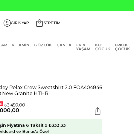
GİRİŞ YAP
SEPETİM
LAR
VITAMIN
GÖZLÜK
ÇANTA
EV &
KIZ
ERKEK
YAŞAM
ÇOCUK
ÇOCUK
ley Relax Crew Sweatshirt 2.0 FOA404846
 New Granite HTHR
%
₺3.450,00
.000,00
şin Fiyatına 6 Taksit x ₺333,33
rldcard ve Bonus'a Özel