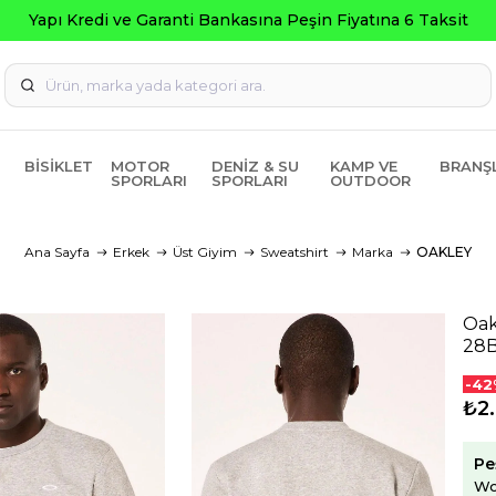
 Fiyatına 6 Taksit
BISIKLET
MOTOR
DENIZ & SU
KAMP VE
BRANŞ
SPORLARI
SPORLARI
OUTDOOR
Ana Sayfa
Erkek
Üst Giyim
Sweatshirt
Marka
OAKLEY
Oak
28B
-42
₺2
Pe
Wo