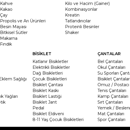
Kahve
Kilo ve Hacim (Gainer)
Kakao
Kombinasyonlar
Çay
Kreatin
Propolis ve Arı Ürünleri
Tatlandırıcılar
Besin Mayası
Proteinli Besinler
Bitkisel Sütler
Shaker
Makarna
Fındık
BİSİKLET
ÇANTALAR
Katlanır Bisikletler
Bel Çantaları
Elektrikli Bisikletler
Okul Çantaları
Dağ Bisikletleri
Su Sporları Çanta
Eklem Sağlığı
Çocuk Bisikletleri
Bisiklet Çantalar
Bisiklet Çantası
Omuz / Postacı 
Bisiklet Kaskı
Tenis Çantaları
k Yağları
Bisiklet Lastiği
Kamp Çantaları
tik
Bisiklet Jant
Sırt Çantaları
Pedal
Yemek / Beslen
Bisiklet Eldiveni
Mat Çantaları
8-11 Yaş Çocuk Bisikletleri
Spor Çantaları