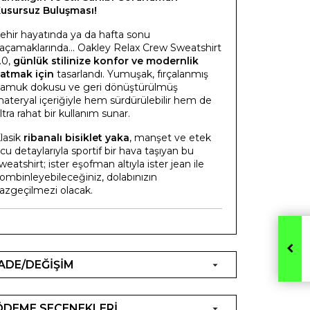
usursuz Buluşması!
ehir hayatında ya da hafta sonu
açamaklarında... Oakley Relax Crew Sweatshirt
.0,
günlük stilinize konfor ve modernlik
atmak için
tasarlandı. Yumuşak, fırçalanmış
amuk dokusu ve geri dönüştürülmüş
ateryal içeriğiyle hem sürdürülebilir hem de
ltra rahat bir kullanım sunar.
lasik
ribanalı bisiklet yaka
, manşet ve etek
cu detaylarıyla sportif bir hava taşıyan bu
weatshirt; ister eşofman altıyla ister jean ile
ombinleyebileceğiniz, dolabınızın
azgeçilmezi olacak.
İADE/DEĞİŞİM
ÖDEME SEÇENEKLERİ