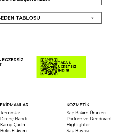
BEDEN TABLOSU
& EGZERSİZ
TARA &
T
ÜCRETSİZ
İNDİR!
EKİPMANLAR
KOZMETİK
Termoslar
Saç Bakım Ürünleri
Direnç Bandı
Parfüm ve Deodorant
Kamp Çadırı
Highlighter
Boks Eldiveni
Saç Boyası