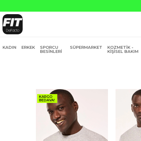
Yapı Kredi ve Garanti Bankasına Peşin
KADIN
ERKEK
SPORCU
SÜPERMARKET
KOZMETIK -
BESINLERI
KIŞISEL BAKIM
KARGO
BEDAVA!