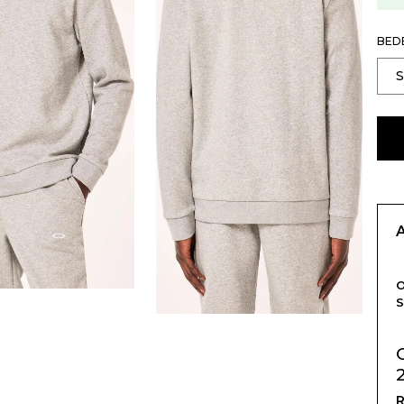
BED
O
R