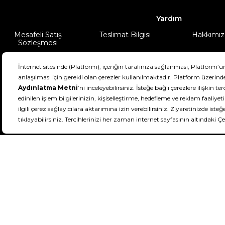
Yardım
Mesafeli Satış
Teslimat Bilgisi
Hakkımız
Sözleşmesi
Şartlar & Koşullar
Ürünüm
DeFactoFIT ©️ 2022-2026. Tüm hakları sa
11
SEÇİNİZ