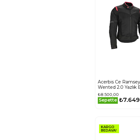
Acerbis Ce Ramse
Wented 2.0 Yazlık 
Mont Siyah Pemb
₺8.500,00
₺7.649
Sepette
KARGO
BEDAVA!