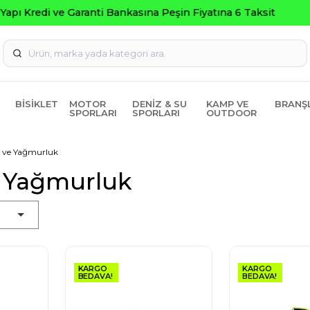
Seçili Ürünlerde ₺2000 Üzeri ₺200 İndirim Kodu: AGUSTOS20
BISIKLET
MOTOR
DENIZ & SU
KAMP VE
BRANŞ
SPORLARI
SPORLARI
OUTDOOR
 ve Yağmurluk
 Yağmurluk
KARGO
KARGO
BEDAVA!
BEDAVA!