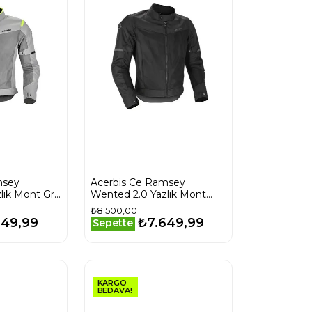
msey
Acerbis Ce Ramsey
lık Mont Gri
Wented 2.0 Yazlık Mont
Siyah
₺8.500,00
649,99
₺7.649,99
Sepette
KARGO
BEDAVA!