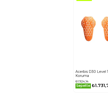
Acerbis D30 Level 
Koruma
₺1.924,14
₺1.731,
Sepette