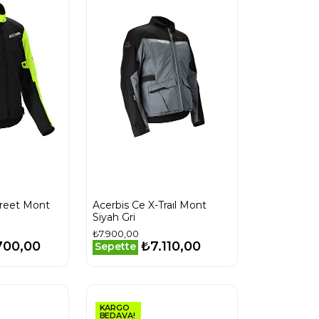
treet Mont
Acerbis Ce X-Traıl Mont
Siyah Gri
₺7.900,00
700,00
₺7.110,00
Sepette
KARGO
BEDAVA!