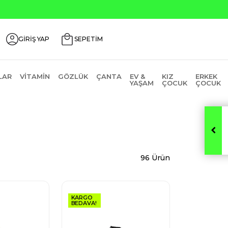
0
GİRİŞ YAP
SEPETİM
LAR
VITAMIN
GÖZLÜK
ÇANTA
EV &
KIZ
ERKEK
YAŞAM
ÇOCUK
ÇOCUK
96 Ürün
KARGO
BEDAVA!