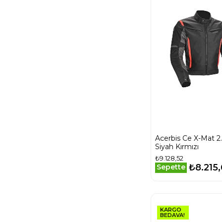
Acerbis Ce X-Mat 2
Siyah Kırmızı
₺9.128,52
₺8.215
Sepette
KARGO
BEDAVA!