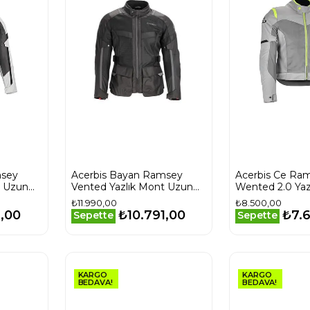
msey
Acerbis Bayan Ramsey
Acerbis Ce Ra
t Uzun
Vented Yazlık Mont Uzun
Wented 2.0 Yaz
Siyah
Mont Gri Sarı
₺11.990,00
₺8.500,00
1,00
₺10.791,00
₺7.
Sepette
Sepette
KARGO
KARGO
BEDAVA!
BEDAVA!