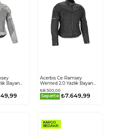
msey
Acerbis Ce Ramsey
lık Bayan
Wented 2.0 Yazlık Bayan
Mont Siyah
₺8.500,00
649,99
₺7.649,99
Sepette
KARGO
BEDAVA!