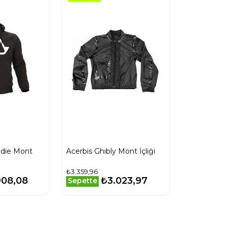
odie Mont
Acerbis Ghıbly Mont İçliği
₺3.359,96
908,08
₺3.023,97
Sepette