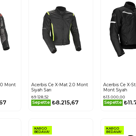
.0 Mont
Acerbis Ce X-Mat 2.0 Mont
Acerbis Ce X-S
Siyah Sarı
Mont Siyah
₺9.128,52
₺13.000,00
,67
₺8.215,67
₺11.
Sepette
Sepette
KARGO
KARGO
BEDAVA!
BEDAVA!