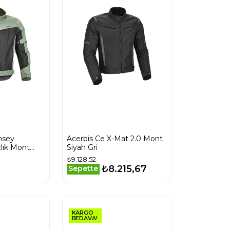
msey
Acerbis Ce X-Mat 2.0 Mont
lık Mont
Siyah Gri
₺9.128,52
₺8.215,67
Sepette
KARGO
BEDAVA!