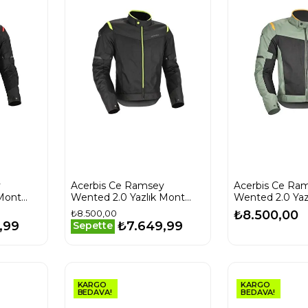
y
Acerbis Ce Ramsey
Acerbis Ce Ra
 Mont
Wented 2.0 Yazlık Mont
Wented 2.0 Yaz
Siyah Sarı
Yeşil Siyah
₺8.500,00
₺8.500,00
,99
₺7.649,99
Sepette
KARGO
KARGO
BEDAVA!
BEDAVA!