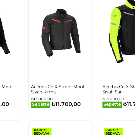
t Mont
Acerbis Ce X-Street Mont
Acerbis Ce X-S
Siyah Kırmızı
Siyah Sarı
₺13.000,00
₺13.000,00
0,00
₺11.700,00
₺11.
Sepette
Sepette
KARGO
KARGO
BEDAVA!
BEDAVA!