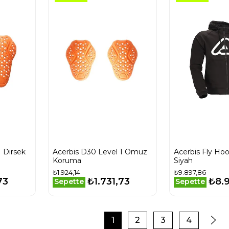
1 Dirsek
Acerbis D30 Level 1 Omuz
Acerbis Fly Ho
Koruma
Siyah
₺1.924,14
₺9.897,86
73
₺1.731,73
₺8.
Sepette
Sepette
1
2
3
4