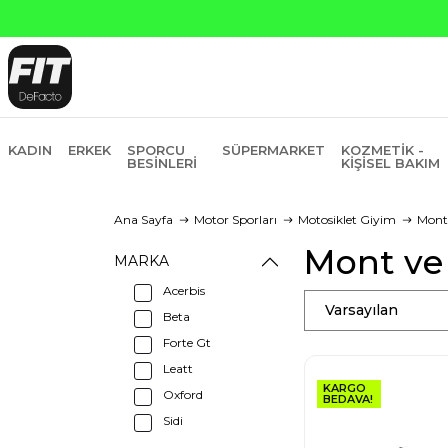
KADIN
ERKEK
SPORCU
SÜPERMARKET
KOZMETIK -
BESINLERI
KIŞISEL BAKIM
Ana Sayfa
Motor Sporları
Motosiklet Giyim
Mont
Mont ve
MARKA
Acerbis
Varsayılan
Beta
Forte Gt
Leatt
KARGO
Oxford
BEDAVA!
Sidi