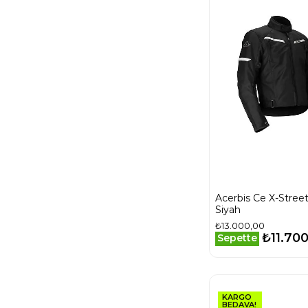
Acerbis Ce X-Stree
Siyah
₺13.000,00
₺11.70
Sepette
KARGO
BEDAVA!