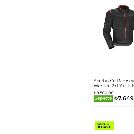
Acerbis Ce Ramse
Wented 2.0 Yazlık
Siyah Kırmızı
₺8.500,00
₺7.649
Sepette
KARGO
BEDAVA!