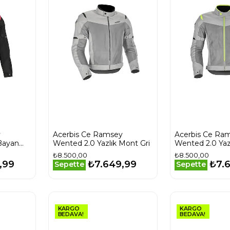
y
Acerbis Ce Ramsey
Acerbis Ce Ra
Bayan
Wented 2.0 Yazlık Mont Gri
Wented 2.0 Yaz
e
Sarı
₺8.500,00
₺8.500,00
,99
₺7.649,99
₺7.
Sepette
Sepette
KARGO
KARGO
BEDAVA!
BEDAVA!