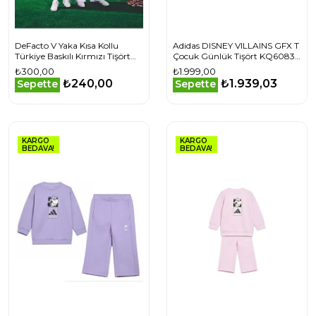
DeFacto V Yaka Kısa Kollu
Adidas DISNEY VILLAINS GFX T
Türkiye Baskılı Kırmızı Tişört
Çocuk Günlük Tişört KQ6083
Kız Çocuk
Siyah
₺300,00
₺1.999,00
₺240,00
₺1.939,03
Sepette
Sepette
KARGO
KARGO
BEDAVA!
BEDAVA!