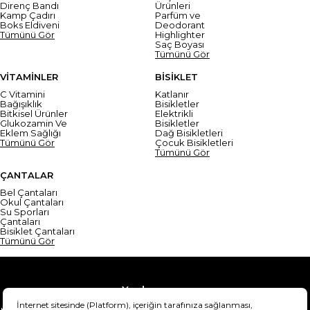
Direnç Bandı
Ürünleri
Kamp Çadırı
Parfüm ve
Boks Eldiveni
Deodorant
Tümünü Gör
Highlighter
Saç Boyası
Tümünü Gör
VİTAMİNLER
BİSİKLET
C Vitamini
Katlanır
Bağışıklık
Bisikletler
Bitkisel Ürünler
Elektrikli
Glukozamin Ve
Bisikletler
Eklem Sağlığı
Dağ Bisikletleri
Tümünü Gör
Çocuk Bisikletleri
Tümünü Gör
ÇANTALAR
Bel Çantaları
Okul Çantaları
Su Sporları
Çantaları
Bisiklet Çantaları
Tümünü Gör
Yardım