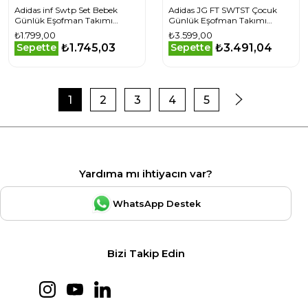
Adidas inf Swtp Set Bebek
Adidas JG FT SWTST Çocuk
Günlük Eşofman Takımı
Günlük Eşofman Takımı
KD5935 Pembe
KS7595 Siyah
₺1.799,00
₺3.599,00
₺1.745,03
₺3.491,04
Sepette
Sepette
1
2
3
4
5
Yardıma mı ihtiyacın var?
WhatsApp Destek
Bizi Takip Edin