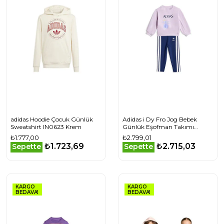
adidas Hoodie Çocuk Günlük
Adidas i Dy Fro Jog Bebek
Sweatshirt IN0623 Krem
Günlük Eşofman Takımı
JZ3554 Mor
₺1.777,00
₺2.799,01
₺1.723,69
₺2.715,03
Sepette
Sepette
KARGO
KARGO
BEDAVA!
BEDAVA!