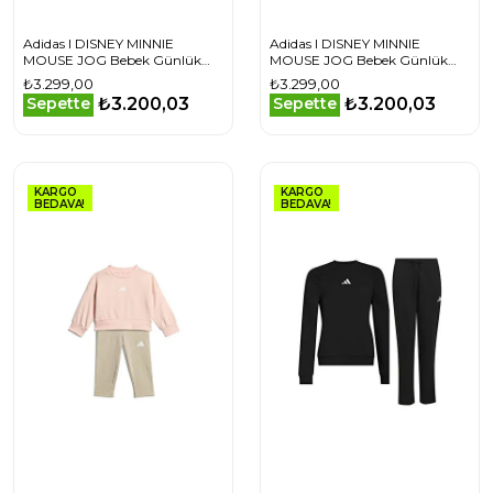
Adidas I DISNEY MINNIE
Adidas I DISNEY MINNIE
MOUSE JOG Bebek Günlük
MOUSE JOG Bebek Günlük
Eşofman Takımı KG6114 Mor
Eşofman Takımı KS3949
₺3.299,00
₺3.299,00
Pembe
₺3.200,03
₺3.200,03
Sepette
Sepette
KARGO
KARGO
BEDAVA!
BEDAVA!