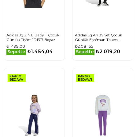
Adidas Jg Z.N.E Baby T Çocuk
Adidas Lg An 3S Set Çocuk
Günlük Tişört JD1317 Beyaz
Günlük Eşofman Takımı
KB6991 Siyah
₺1.499,00
₺2.081,65
₺1.454,04
₺2.019,20
Sepette
Sepette
KARGO
KARGO
BEDAVA!
BEDAVA!