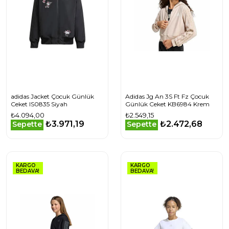
adidas Jacket Çocuk Günlük
Adidas Jg An 3S Ft Fz Çocuk
Ceket IS0835 Siyah
Günlük Ceket KB6984 Krem
₺4.094,00
₺2.549,15
₺3.971,19
₺2.472,68
Sepette
Sepette
KARGO
KARGO
BEDAVA!
BEDAVA!