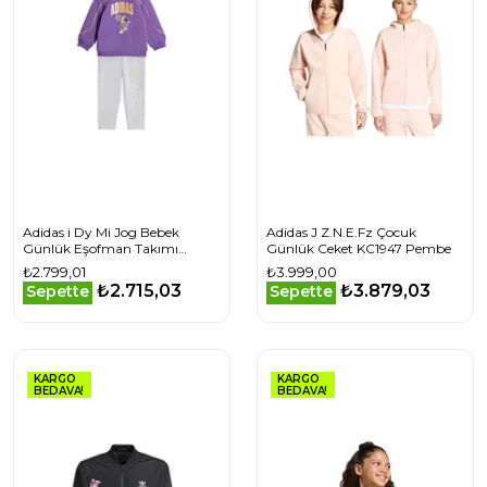
Adidas i Dy Mi Jog Bebek
Adidas J Z.N.E.Fz Çocuk
Günlük Eşofman Takımı
Günlük Ceket KC1947 Pembe
JZ3548 Mor
₺2.799,01
₺3.999,00
₺2.715,03
₺3.879,03
Sepette
Sepette
KARGO
KARGO
BEDAVA!
BEDAVA!