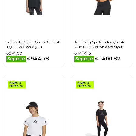
adidas Jg Gl Tee Çocuk Günlük
Adidas Jg Spi Aop Tee Çocuk
Tişört IW3284 Siyah
Günlük Tişört KB6925 Siyah
₺974,00
₺1.444,15
₺944,78
₺1.400,82
Sepette
Sepette
KARGO
KARGO
BEDAVA!
BEDAVA!