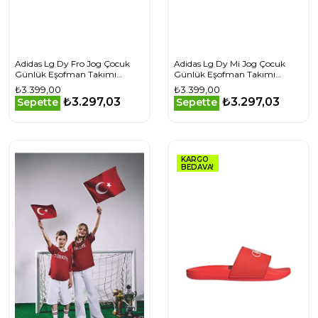
Adidas Lg Dy Fro Jog Çocuk
Adidas Lg Dy Mi Jog Çocuk
Günlük Eşofman Takımı
Günlük Eşofman Takımı
JZ3579 Mor
JZ3565 Gri
₺3.399,00
₺3.399,00
₺3.297,03
₺3.297,03
Sepette
Sepette
KARGO
BEDAVA!