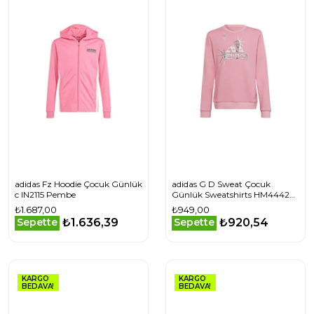
adidas Fz Hoodie Çocuk Günlük
adidas G D Sweat Çocuk
c IN2115 Pembe
Günlük Sweatshirts HM4442
Pembe
₺1.687,00
₺949,00
₺1.636,39
₺920,54
Sepette
Sepette
KARGO
KARGO
BEDAVA!
BEDAVA!