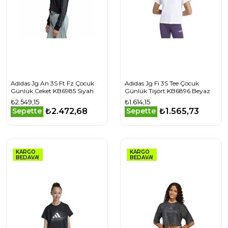
Adidas Jg An 3S Ft Fz Çocuk
Adidas Jg Fi 3S Tee Çocuk
Günlük Ceket KB6985 Siyah
Günlük Tişört KB6896 Beyaz
₺2.549,15
₺1.614,15
₺2.472,68
₺1.565,73
Sepette
Sepette
KARGO
KARGO
BEDAVA!
BEDAVA!