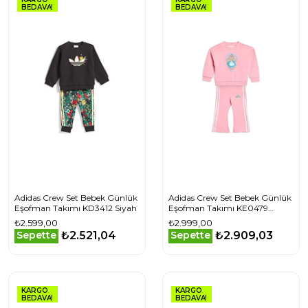
BEDAVA!
BEDAVA!
Adidas Crew Set Bebek Günlük
Adidas Crew Set Bebek Günlük
Eşofman Takımı KD3412 Siyah
Eşofman Takımı KE0479
Pembe
₺2.599,00
₺2.999,00
₺2.521,04
₺2.909,03
Sepette
Sepette
KARGO
KARGO
BEDAVA!
BEDAVA!