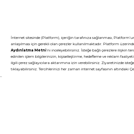
UYGULA
TEMİZLE
Yardıma mı ihtiyacın var?
Bizi Tak
WhatsApp Destek