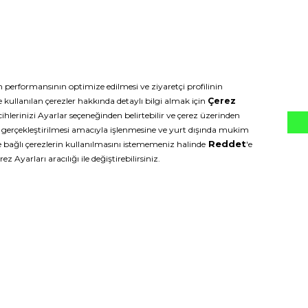
ip Edin
BİNLERCE ÜCRETSİZ DERS 
VİDEOLARI İÇİN DEFACTOFI
UYGULAMASINI