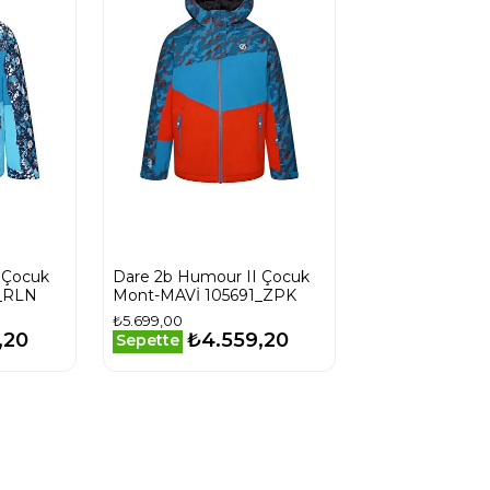
 Çocuk
Dare 2b Humour II Çocuk
1_RLN
Mont-MAVİ 105691_ZPK
₺5.699,00
,20
₺4.559,20
Sepette