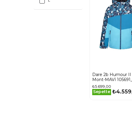
L
Dare 2b Humour II
Mont-MAVİ 10569
₺5.699,00
₺4.559
Sepette