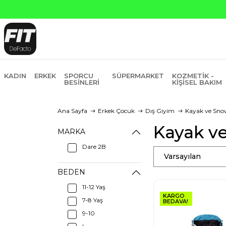
KADIN
ERKEK
SPORCU
SÜPERMARKET
KOZMETIK -
BESINLERI
KIŞISEL BAKIM
Ana Sayfa
Erkek Çocuk
Dış Giyim
Kayak ve Sno
Kayak v
MARKA
Dare 2B
Varsayılan
BEDEN
11-12 Yaş
KARGO
7-8 Yaş
BEDAVA!
9-10