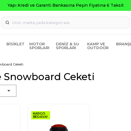
Seçili Ürü
BISIKLET
MOTOR
DENIZ & SU
KAMP VE
BRANŞ
SPORLARI
SPORLARI
OUTDOOR
wboard Ceketi
e Snowboard Ceketi
KARGO
BEDAVA!