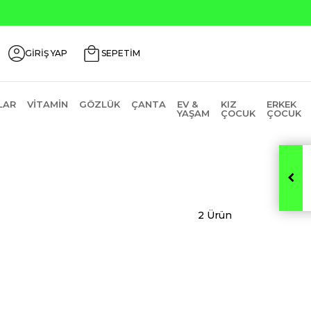
nlerde ₺2000 Üzeri ₺200 İndirim Kodu: AGUSTOS200
GİRİŞ YAP
SEPETİM
LAR
VITAMIN
GÖZLÜK
ÇANTA
EV &
KIZ
ERKEK
YAŞAM
ÇOCUK
ÇOCUK
2 Ürün