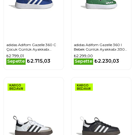
adidas Adifom Gazelle 360 C
adidas Adifom Gazelle 360 I
Çocuk Günlük Ayakkabı
Bebek Günlük Ayakkabı JI3095
IH3507 Mavi
Yeşil
₺2.799,01
₺2.299,00
₺2.715,03
₺2.230,03
Sepette
Sepette
KARGO
KARGO
BEDAVA!
BEDAVA!