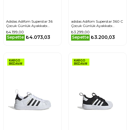
Adidas Adifom Superstar 36
adidas Adifom Superstar 360 C
Çocuk Günlük Ayakkabı
Çocuk Günlük Ayakkabı
IH7068 Siyah
IH3503 Siyah
₺4.199,00
₺3.299,00
₺4.073,03
₺3.200,03
Sepette
Sepette
KARGO
KARGO
BEDAVA!
BEDAVA!