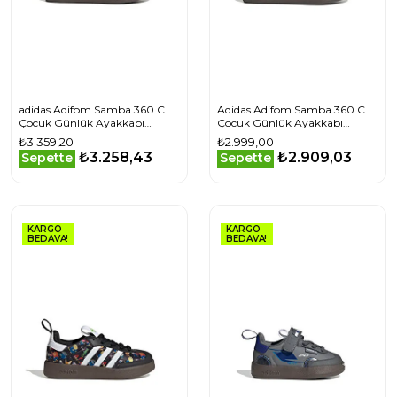
adidas Adifom Samba 360 C
Adidas Adifom Samba 360 C
Çocuk Günlük Ayakkabı
Çocuk Günlük Ayakkabı
IH3505 Beyaz
JH5194 Siyah
₺3.359,20
₺2.999,00
₺3.258,43
₺2.909,03
Sepette
Sepette
KARGO
KARGO
BEDAVA!
BEDAVA!