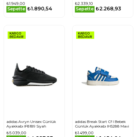
Beyaz
IH6257 Beyaz
₺1.949,00
₺2.339,10
₺1.890,54
₺2.268,93
Sepette
Sepette
KARGO
KARGO
BEDAVA!
BEDAVA!
adidas Avryn Unisex Günlük
adidas Break Start Cf I Bebek
Ayakkabı IF8189 Siyah
Günlük Ayakkabı IH5288 Mavi
₺5.039,00
₺1.499,00