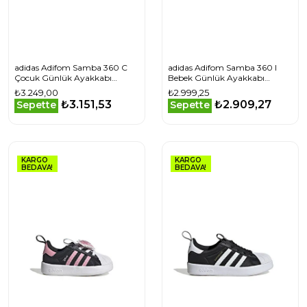
adidas Adifom Samba 360 C
adidas Adifom Samba 360 I
Çocuk Günlük Ayakkabı
Bebek Günlük Ayakkabı
JP8626 Siyah
JR3772 Gri
₺3.249,00
₺2.999,25
₺3.151,53
₺2.909,27
Sepette
Sepette
KARGO
KARGO
BEDAVA!
BEDAVA!