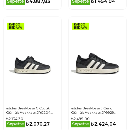
₺4.887,83
₺1.454,04
Sepette
Sepette
KARGO
KARGO
BEDAVA!
BEDAVA!
adidas Breakbase C Çocuk
adidas Breakbase J Genç
Günlük Ayakkabı JR0204
Günlük Ayakkabı JP9929
Siyah
Siyah
₺2.134,30
₺2.499,00
₺2.070,27
₺2.424,04
Sepette
Sepette