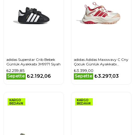
adidas Superstar Crib Bebek
adidas Adidas Maxxwavy C Cny
Günlük Ayakkabı JH9971 Siyah
Çocuk Günlük Ayakkabı
JS3086 Beyaz
₺2.259,85
₺3.399,00
₺2.192,06
₺3.297,03
Sepette
Sepette
KARGO
KARGO
BEDAVA!
BEDAVA!