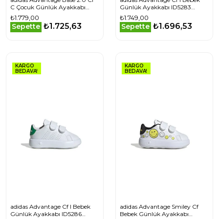
C Çocuk Günlük Ayakkabı
Günlük Ayakkabı ID5283
IH8122 Beyaz
Beyaz
₺1.779,00
₺1.749,00
₺1.725,63
₺1.696,53
Sepette
Sepette
KARGO
KARGO
BEDAVA!
BEDAVA!
adidas Advantage Cf I Bebek
adidas Advantage Smiley Cf
Günlük Ayakkabı ID5286
Bebek Günlük Ayakkabı