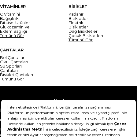
VİTAMİNLER
BİSİKLET
C Vitamini
Katlanır
Bağışıklık
Bisikletler
Bitkisel Ürünler
Elektrikli
Glukozamin Ve
Bisikletler
Eklem Sağlığı
Dağ Bisikletleri
Tümünü Gör
Çocuk Bisikletleri
Tümünü Gör
ÇANTALAR
Bel Çantaları
Okul Çantaları
Su Sporları
Çantaları
Bisiklet Çantaları
Tümünü Gör
Yardım
Mesafeli Satış Sözleşmesi
Teslimat Bilgisi
Gizlilik Sözleşmesi
Şartlar & Koşullar
Ürünümü nasıl iade
Hakkımızda
edebilirim?