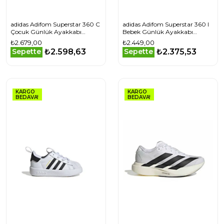
adidas Adifom Superstar 360 C
adidas Adifom Superstar 360 I
Çocuk Günlük Ayakkabı
Bebek Günlük Ayakkabı
JS0718 Beyaz
IH3504 Siyah
₺2.679,00
₺2.449,00
₺2.598,63
₺2.375,53
Sepette
Sepette
KARGO
KARGO
BEDAVA!
BEDAVA!