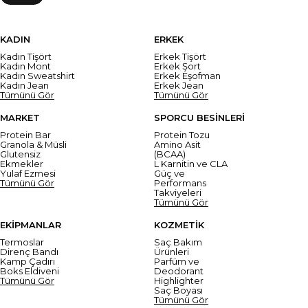
KADIN
ERKEK
Kadın Tişört
Erkek Tişört
Kadın Mont
Erkek Şort
Kadın Sweatshirt
Erkek Eşofman
Kadın Jean
Erkek Jean
Tümünü Gör
Tümünü Gör
MARKET
SPORCU BESİNLERİ
Protein Bar
Protein Tozu
Granola & Müsli
Amino Asit
Glutensiz
(BCAA)
Ekmekler
L Karnitin ve CLA
Yulaf Ezmesi
Güç ve
Tümünü Gör
Performans
Takviyeleri
Tümünü Gör
EKİPMANLAR
KOZMETİK
Termoslar
Saç Bakım
Direnç Bandı
Ürünleri
Kamp Çadırı
Parfüm ve
Boks Eldiveni
Deodorant
Tümünü Gör
Highlighter
Saç Boyası
Tümünü Gör