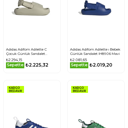
Adidas Adifom Adilette C
Adidas Adifom Adilette ı Bebek
Çocuk Günlük Sandalet
Günlük Sandalet IH8906 Mavi
IG8434 Gri
₺2.294,15
₺2.081,65
₺2.225,32
₺2.019,20
Sepette
Sepette
KARGO
KARGO
BEDAVA!
BEDAVA!