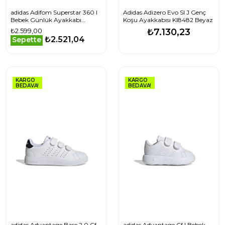
adidas Adifom Superstar 360 I
Adidas Adizero Evo Sl J Genç
Bebek Günlük Ayakkabı
Koşu Ayakkabısı KI8482 Beyaz
JS0720 Beyaz
₺2.599,00
₺7.130,23
₺2.521,04
Sepette
KARGO
KARGO
BEDAVA!
BEDAVA!
adidas Advantage Base 2.0 Cf
adidas Advantage Cf I Bebek