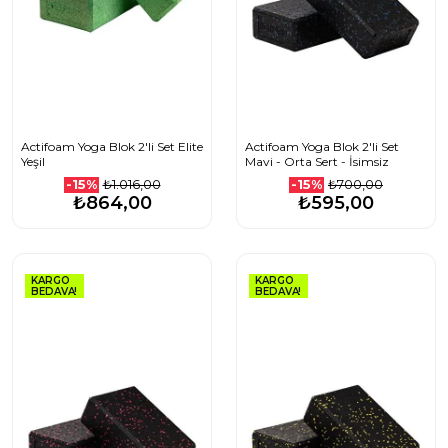
Actifoam Yoga Blok 2'li Set Elite
Actifoam Yoga Blok 2'li Set
Yeşil
Mavi - Orta Sert - İsimsiz
₺1.016,00
₺700,00
-15%
-15%
₺864,00
₺595,00
KARGO
KARGO
BEDAVA!
BEDAVA!