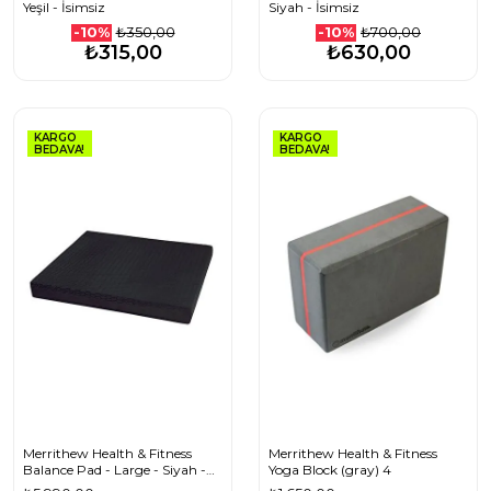
Yeşil - İsimsiz
Siyah - İsimsiz
₺350,00
₺700,00
-10%
-10%
₺315,00
₺630,00
KARGO
KARGO
BEDAVA!
BEDAVA!
Merrithew Health & Fitness
Merrithew Health & Fitness
Balance Pad - Large - Siyah -
Yoga Block (gray) 4
(ST-06243)