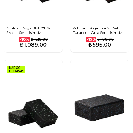
Actifoam Yoga Blok 2'li Set
Actifoam Yoga Blok 2'li Set
Siyah - Sert - İsimsiz
Turuncu - Orta Sert - İsimsiz
₺1.210,00
₺700,00
-10%
-15%
₺1.089,00
₺595,00
KARGO
BEDAVA!