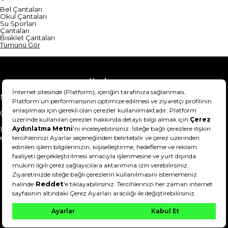
Bel Çantaları
Okul Çantaları
Su Sporları
Çantaları
Bisiklet Çantaları
Tümünü Gör
Yardım
Mesafeli Satış Sözleşmesi
Teslimat Bilgisi
Gizlilik Sözleşmesi
Şartlar & Koşullar
Ürünümü nasıl iade
Hakkımızda
edebilirim?
DeFactoFIT ©️ 2022-2026. Tüm hakları saklıdır.
21