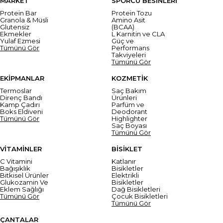
MARKET
SPORCU BESİNLERİ
Protein Bar
Protein Tozu
Granola & Müsli
Amino Asit
Glutensiz
(BCAA)
Ekmekler
L Karnitin ve CLA
Yulaf Ezmesi
Güç ve
Tümünü Gör
Performans
Takviyeleri
Tümünü Gör
EKİPMANLAR
KOZMETİK
Termoslar
Saç Bakım
Direnç Bandı
Ürünleri
Kamp Çadırı
Parfüm ve
Boks Eldiveni
Deodorant
Tümünü Gör
Highlighter
Saç Boyası
Tümünü Gör
VİTAMİNLER
BİSİKLET
C Vitamini
Katlanır
Bağışıklık
Bisikletler
Bitkisel Ürünler
Elektrikli
Glukozamin Ve
Bisikletler
Eklem Sağlığı
Dağ Bisikletleri
Tümünü Gör
Çocuk Bisikletleri
Tümünü Gör
ÇANTALAR