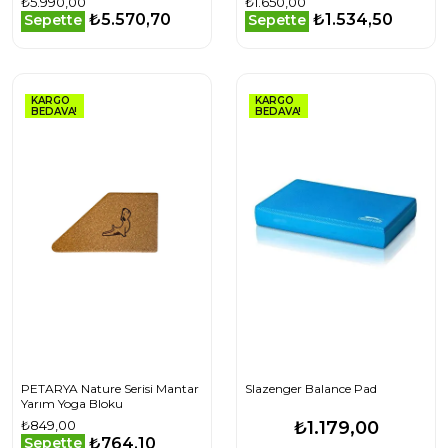
₺5.990,00
₺1.650,00
₺5.570,70
₺1.534,50
Sepette
Sepette
KARGO
KARGO
BEDAVA!
BEDAVA!
PETARYA Nature Serisi Mantar
Slazenger Balance Pad
Yarım Yoga Bloku
₺849,00
₺1.179,00
₺764,10
Sepette