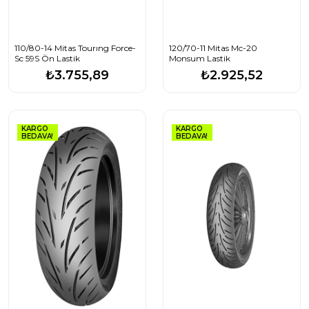
110/80-14 Mitas Tourıng Force-
120/70-11 Mitas Mc-20
Sc 59S Ön Lastik
Monsum Lastik
₺3.755,89
₺2.925,52
KARGO
KARGO
BEDAVA!
BEDAVA!