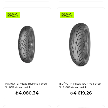
KARGO
KARGO
BEDAVA!
BEDAVA!
140/60-13 Mitas Tourıng Force-
150/70-14 Mitas Tourıng Force-
Sc 63P Arka Lastik
Sc 2 66S Arka Lastik
₺4.080,34
₺4.619,26