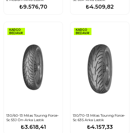
₺9.576,70
₺4.509,82
KARGO
KARGO
BEDAVA!
BEDAVA!
130/60-13 Mitas Tourıng Force-
130/70-13 Mitas Tourıng Force-
Sc 53J Ön-Arka Lastik
Sc 63S Arka Lastik
₺3.618,41
₺4.157,33