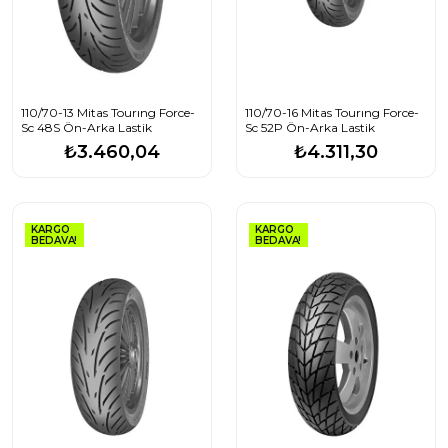
110/70-13 Mitas Tourıng Force-
110/70-16 Mitas Tourıng Force-
Sc 48S Ön-Arka Lastik
Sc 52P Ön-Arka Lastik
₺3.460,04
₺4.311,30
KARGO
KARGO
BEDAVA!
BEDAVA!