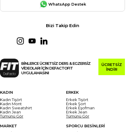
WhatsApp Destek
Bizi Takip Edin
BİNLERCE ÜCRETSİZ DERS & EGZERSİZ
ÜCRETSİZ
VİDEOLARI İÇİN DEFACTOFIT
İNDİR
UYGULAMASINI
KADIN
ERKEK
Kadın Tişört
Erkek Tişört
Kadın Mont
Erkek Şort
Kadın Sweatshirt
Erkek Eşofman
Kadın Jean
Erkek Jean
Tümünü Gör
Tümünü Gör
MARKET
SPORCU BESİNLERİ