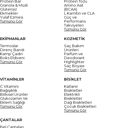
Protein Bar
Protein Tozu
Granola & Müsli
Amino Asit
Glutensiz
(BCAA)
Ekmekler
L Karnitin ve CLA
Yulaf Ezmesi
Güç ve
Tümünü Gör
Performans
Takviyeleri
Tümünü Gör
EKİPMANLAR
KOZMETİK
Termoslar
Saç Bakım
Direnç Bandı
Ürünleri
Kamp Çadırı
Parfüm ve
Boks Eldiveni
Deodorant
Tümünü Gör
Highlighter
Saç Boyası
Tümünü Gör
VİTAMİNLER
BİSİKLET
C Vitamini
Katlanır
Bağışıklık
Bisikletler
Bitkisel Ürünler
Elektrikli
Glukozamin Ve
Bisikletler
Eklem Sağlığı
Dağ Bisikletleri
Tümünü Gör
Çocuk Bisikletleri
Tümünü Gör
ÇANTALAR
Bel Çantaları