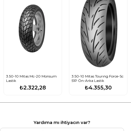
3.50-10 Mitas Mc-20 Monsum
3.50-10 Mitas Tourıng Force-Sc
Lastik
51P Ön-Arka Lastik
₺2.322,28
₺4.355,30
Yardıma mı ihtiyacın var?