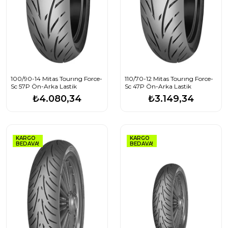
100/90-14 Mitas Tourıng Force-
110/70-12 Mitas Tourıng Force-
Sc 57P Ön-Arka Lastik
Sc 47P Ön-Arka Lastik
₺4.080,34
₺3.149,34
KARGO
KARGO
BEDAVA!
BEDAVA!