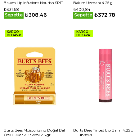
Bakım Lip Infusions Nourish SPF15
Bakım Uzmanı 4.25 g
3,7 gr
₺331,68
₺400,84
₺308,46
₺372,78
Sepette
Sepette
KARGO
KARGO
BEDAVA!
BEDAVA!
Burts Bees Moisturizing Doğal Bal
Burts Bees Tinted Lip Balm 4.25 gr
Özlü Dudak Bakımı 2.5 gr
- Hubiscus