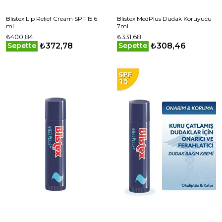
Blistex Lip Relief Cream SPF 15 6
Blistex MedPlus Dudak Koruyucu
ml
7ml
₺400,84
₺331,68
₺372,78
₺308,46
Sepette
Sepette