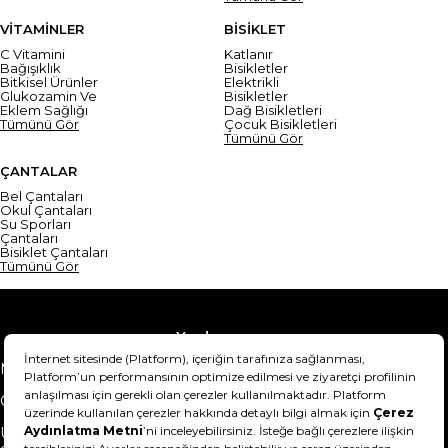
VİTAMİNLER
BİSİKLET
C Vitamini
Katlanır
Bağışıklık
Bisikletler
Bitkisel Ürünler
Elektrikli
Glukozamin Ve
Bisikletler
Eklem Sağlığı
Dağ Bisikletleri
Tümünü Gör
Çocuk Bisikletleri
Tümünü Gör
ÇANTALAR
Bel Çantaları
Okul Çantaları
Su Sporları
Çantaları
Bisiklet Çantaları
Tümünü Gör
Yardım
Mesafeli Satış Sözleşmesi
Teslimat Bilgisi
Gizlilik Sözleşmesi
Şartlar & Koşullar
Ürünümü nasıl iade
Hakkımızda