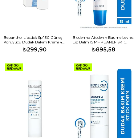
Bepanthol Lipstick Spf 30 Güneş
Bioderma Atoderm Baume Levres
Koruyucu Dudak Bakım Kremi 4,5
Lip Balm 15 Ml- PUANLI- SKT:
Gr
05/2028
₺299,90
₺895,58
KARGO
KARGO
BEDAVA!
BEDAVA!