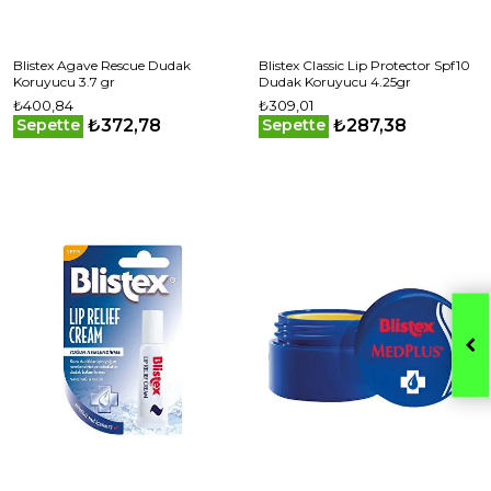
Blistex Agave Rescue Dudak
Blistex Classic Lip Protector Spf10
Koruyucu 3.7 gr
Dudak Koruyucu 4.25gr
₺400,84
₺309,01
₺372,78
₺287,38
Sepette
Sepette