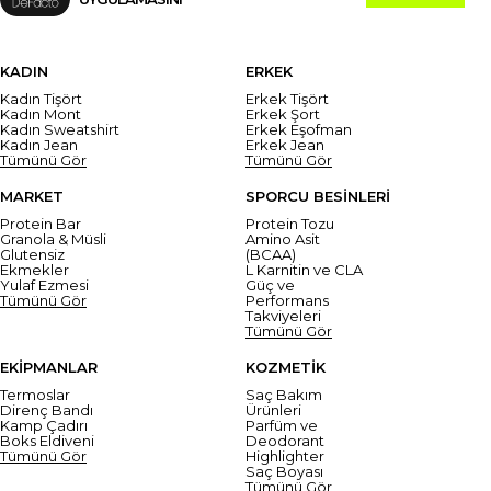
KADIN
ERKEK
Kadın Tişört
Erkek Tişört
Kadın Mont
Erkek Şort
Kadın Sweatshirt
Erkek Eşofman
Kadın Jean
Erkek Jean
Tümünü Gör
Tümünü Gör
MARKET
SPORCU BESİNLERİ
Protein Bar
Protein Tozu
Granola & Müsli
Amino Asit
Glutensiz
(BCAA)
Ekmekler
L Karnitin ve CLA
Yulaf Ezmesi
Güç ve
Tümünü Gör
Performans
Takviyeleri
Tümünü Gör
EKİPMANLAR
KOZMETİK
Termoslar
Saç Bakım
Direnç Bandı
Ürünleri
Kamp Çadırı
Parfüm ve
Boks Eldiveni
Deodorant
Tümünü Gör
Highlighter
Saç Boyası
Tümünü Gör