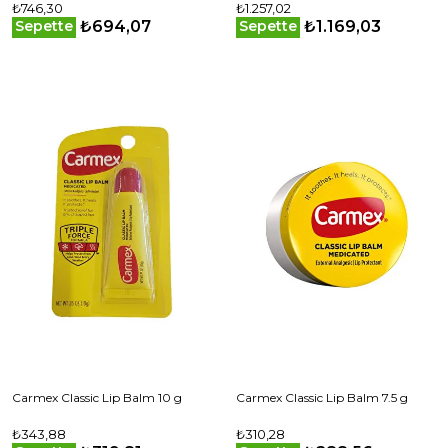
₺746,30
₺1.257,02
₺694,07
₺1.169,03
Sepette
Sepette
Carmex Classic Lip Balm 10 g
Carmex Classic Lip Balm 7.5 g
₺343,88
₺310,28