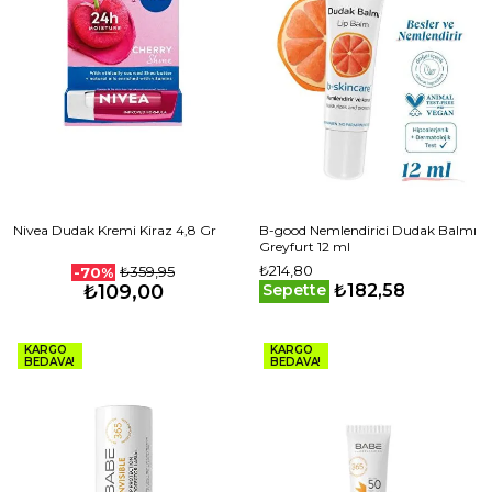
Nivea Dudak Kremi Kiraz 4,8 Gr
B-good Nemlendirici Dudak Balmı
Greyfurt 12 ml
₺214,80
₺359,95
-70%
₺182,58
₺109,00
Sepette
KARGO
KARGO
BEDAVA!
BEDAVA!