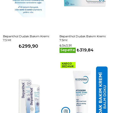
Bepanthol Dudak Bakım Kremi
Bepanthol Dudak Bakım Kremi
7,5 Ml
7.5ml
₺299,90
₺343,91
₺319,84
Sepette
KARGO
BEDAVA!