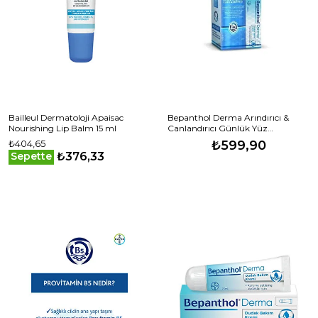
Bailleul Dermatoloji Apaisac
Bepanthol Derma Arındırıcı &
Nourishing Lip Balm 15 ml
Canlandırıcı Günlük Yüz
Temizleme Jeli 200 Ml + Dudak
₺404,65
₺599,90
Bakım Kremi
₺376,33
Sepette