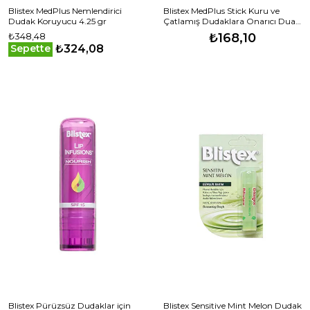
Blistex MedPlus Nemlendirici
Blistex MedPlus Stick Kuru ve
Dudak Koruyucu 4.25 gr
Çatlamış Dudaklara Onarıcı Duak
Bakım Kremi 4,25 gr
₺348,48
₺168,10
₺324,08
Sepette
Blistex Pürüzsüz Dudaklar için
Blistex Sensitive Mint Melon Dudak