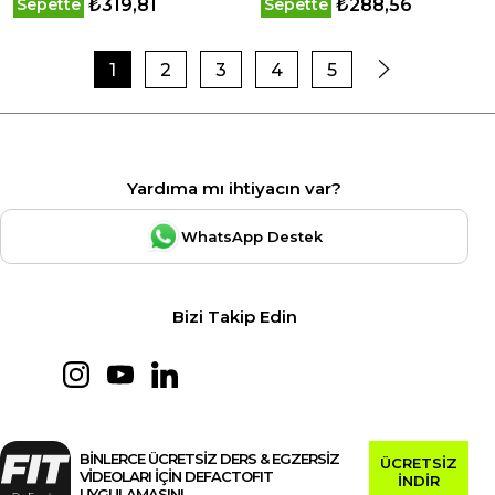
₺319,81
₺288,56
Sepette
Sepette
1
2
3
4
5
Yardıma mı ihtiyacın var?
WhatsApp Destek
Bizi Takip Edin
BİNLERCE ÜCRETSİZ DERS & EGZERSİZ
ÜCRETSİZ
VİDEOLARI İÇİN DEFACTOFIT
İNDİR
UYGULAMASINI