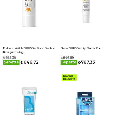
Babe Invisible SPF50+ Stick Dudak
Babe SPF50+ Lip Balm 15 ml
Koruyucu 4 g
₺695,39
₺846,59
₺646,72
₺787,33
Sepette
Sepette
KARGO
BEDAVA!