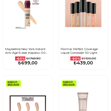
Maybelline New York Instant
Flormar Perfect Coverage
Anti Age Eraser Kapatıcı-00
Liquid Concealer 30 Light
Ivory
₺1.749,90
₺1.100,00
-60%
-60%
₺699,00
₺439,00
KARGO
KARGO
BEDAVA!
BEDAVA!