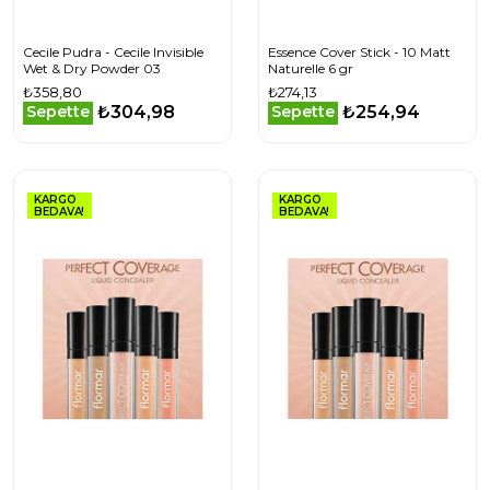
Cecile Pudra - Cecile Invisible
Essence Cover Stick - 10 Matt
Wet & Dry Powder 03
Naturelle 6 gr
₺358,80
₺274,13
₺304,98
₺254,94
Sepette
Sepette
KARGO
KARGO
BEDAVA!
BEDAVA!