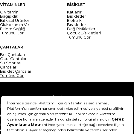
VİTAMİNLER
BİSİKLET
C Vitamini
Katlanır
Bağışıklık
Bisikletler
Bitkisel Ürünler
Elektrikli
Glukozamin Ve
Bisikletler
Eklem Sağlığı
Dağ Bisikletleri
Tümünü Gör
Çocuk Bisikletleri
Tümünü Gör
ÇANTALAR
Bel Çantaları
Okul Çantaları
Su Sporları
Çantaları
Bisiklet Çantaları
Tümünü Gör
Yardım
Mesafeli Satış Sözleşmesi
Teslimat Bilgisi
Gizlilik Sözleşmesi
Şartlar & Koşullar
Ürünümü nasıl iade
Hakkımızda
edebilirim?