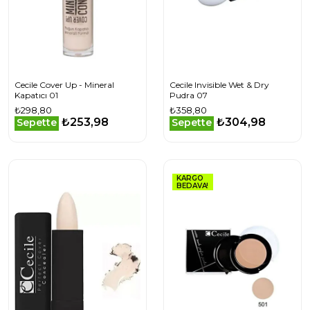
Cecile Cover Up - Mineral
Cecile Invisible Wet & Dry
Kapatıcı 01
Pudra 07
₺298,80
₺358,80
₺253,98
₺304,98
Sepette
Sepette
KARGO
BEDAVA!