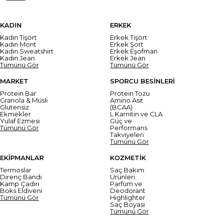
KADIN
ERKEK
Kadın Tişört
Erkek Tişört
Kadın Mont
Erkek Şort
Kadın Sweatshirt
Erkek Eşofman
Kadın Jean
Erkek Jean
Tümünü Gör
Tümünü Gör
MARKET
SPORCU BESİNLERİ
Protein Bar
Protein Tozu
Granola & Müsli
Amino Asit
Glutensiz
(BCAA)
Ekmekler
L Karnitin ve CLA
Yulaf Ezmesi
Güç ve
Tümünü Gör
Performans
Takviyeleri
Tümünü Gör
EKİPMANLAR
KOZMETİK
Termoslar
Saç Bakım
Direnç Bandı
Ürünleri
Kamp Çadırı
Parfüm ve
Boks Eldiveni
Deodorant
Tümünü Gör
Highlighter
Saç Boyası
Tümünü Gör