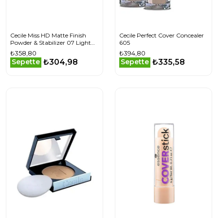
Cecile Miss HD Matte Finish
Cecile Perfect Cover Concealer
Powder & Stabilizer 07 Light
605
Orange Beige
₺358,80
₺394,80
₺304,98
₺335,58
Sepette
Sepette