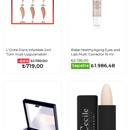
L'Oréal Paris Infaillible 24H
Babe HealthyAging Eyes and
Tüm Yüze Uygulanabilir
Lips Multi Corrector 15 ml
Kapatıcı - 326 Vanilla
₺2.136,00
₺1.799,90
-60%
₺1.986,48
₺719,00
Sepette