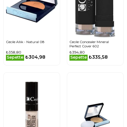
Cecile Allık - Natural 08
Cecile Concealer Mıneral
Perfect Cover 602
₺358,80
₺394,80
₺304,98
₺335,58
Sepette
Sepette