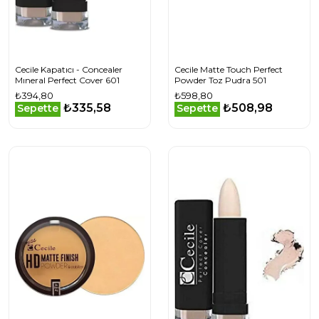
Cecile Kapatıcı - Concealer
Cecile Matte Touch Perfect
Mıneral Perfect Cover 601
Powder Toz Pudra 501
₺394,80
₺598,80
₺335,58
₺508,98
Sepette
Sepette