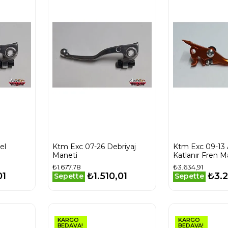
el
Ktm Exc 07-26 Debriyaj
Ktm Exc 09-13 
Maneti
Katlanır Fren M
Turuncu
₺1.677,78
₺3.634,91
01
₺1.510,01
₺3.2
Sepette
Sepette
KARGO
KARGO
BEDAVA!
BEDAVA!