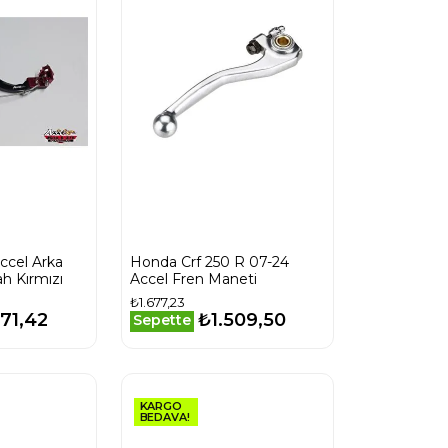
ccel Arka
Honda Crf 250 R 07-24
ah Kırmızı
Accel Fren Maneti
₺1.677,23
71,42
₺1.509,50
Sepette
KARGO
BEDAVA!