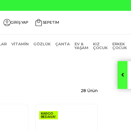
0
GİRİŞ YAP
SEPETİM
LAR
VITAMIN
GÖZLÜK
ÇANTA
EV &
KIZ
ERKEK
YAŞAM
ÇOCUK
ÇOCUK
28 Ürün
KARGO
BEDAVA!