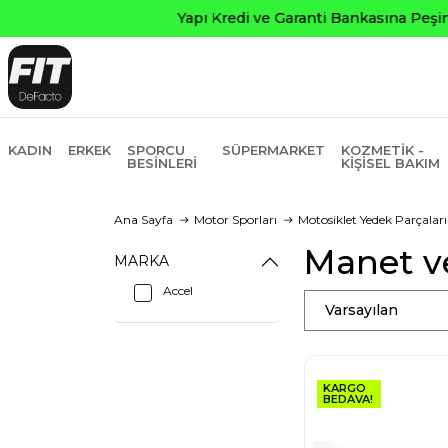
KADIN
ERKEK
SPORCU
SÜPERMARKET
KOZMETIK -
BESINLERI
KIŞISEL BAKIM
Ana Sayfa
Motor Sporları
Motosiklet Yedek Parçaları
Manet ve
MARKA
Accel
Varsayılan
KARGO
BEDAVA!