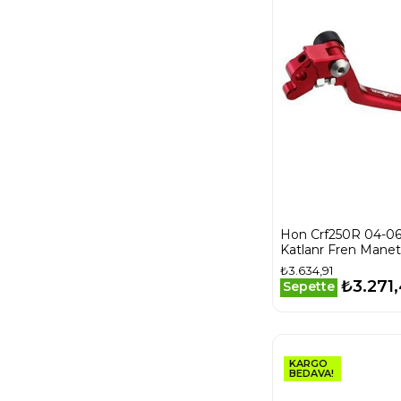
Hon Crf250R 04-06
Katlanr Fren Maneti
₺3.634,91
₺3.271
Sepette
KARGO
BEDAVA!