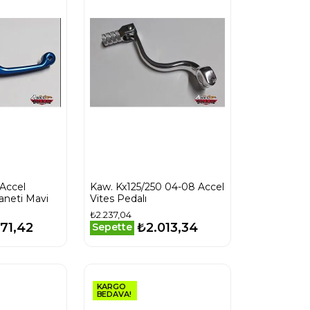
 Accel
Kaw. Kx125/250 04-08 Accel
aneti Mavi
Vites Pedalı
₺2.237,04
71,42
₺2.013,34
Sepette
KARGO
BEDAVA!