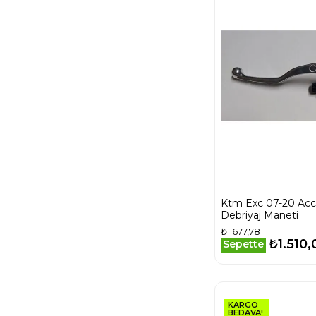
Ktm Exc 07-20 Acc
Debriyaj Maneti
₺1.677,78
₺1.510,
Sepette
KARGO
BEDAVA!