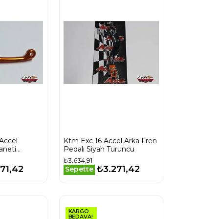
Accel
Ktm Exc 16 Accel Arka Fren
aneti
Pedalı Siyah Turuncu
₺3.634,91
71,42
₺3.271,42
Sepette
KARGO
BEDAVA!