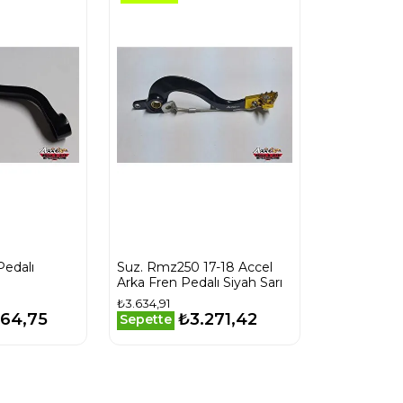
Pedalı
Suz. Rmz250 17-18 Accel
Arka Fren Pedalı Siyah Sarı
₺3.634,91
264,75
₺3.271,42
Sepette