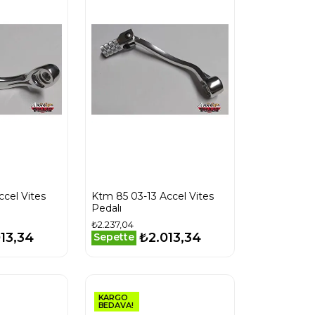
ccel Vites
Ktm 85 03-13 Accel Vites
Pedalı
₺2.237,04
13,34
₺2.013,34
Sepette
KARGO
BEDAVA!