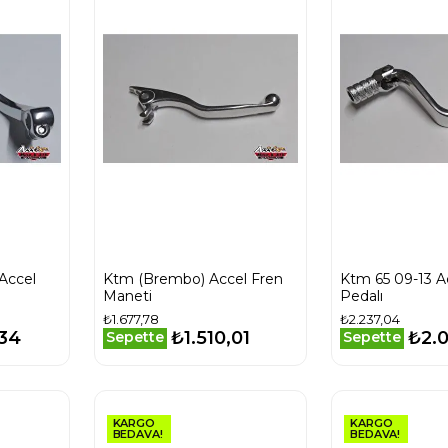
Accel
Ktm (Brembo) Accel Fren
Ktm 65 09-13 A
Maneti
Pedalı
₺1.677,78
₺2.237,04
,34
₺1.510,01
₺2.0
Sepette
Sepette
KARGO
KARGO
BEDAVA!
BEDAVA!