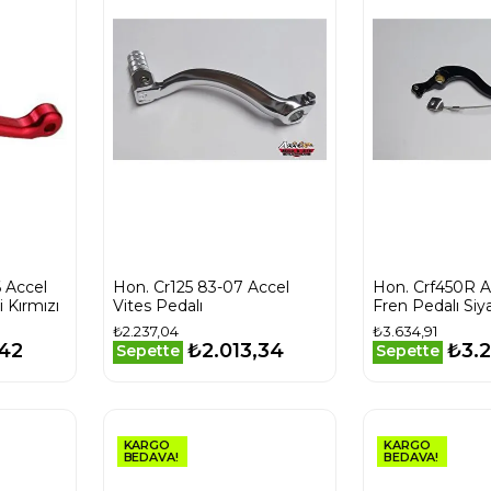
 Accel
Hon. Cr125 83-07 Accel
Hon. Crf450R A
 Kırmızı
Vites Pedalı
Fren Pedalı Siy
₺2.237,04
₺3.634,91
,42
₺2.013,34
₺3.2
Sepette
Sepette
KARGO
KARGO
BEDAVA!
BEDAVA!