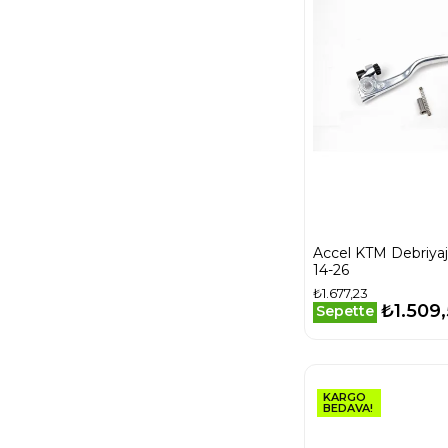
Accel KTM Debriya
14-26
₺1.677,23
₺1.509
Sepette
KARGO
BEDAVA!