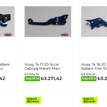
tlanır
Husq. Te 17-20 Accel
Husq. Te 18-20
vi
Debriyaj Maneti Mavi
Katlanır Fren M
₺3.634,91
₺3.634,91
,42
₺3.271,42
₺3.2
Sepette
Sepette
KARGO
KARGO
BEDAVA!
BEDAVA!