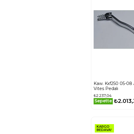
Kaw. Kxf250 05-08 
Vites Pedalı
₺2.237,04
₺2.013
Sepette
KARGO
BEDAVA!