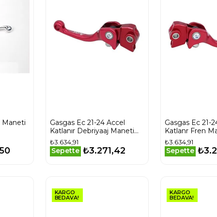
j Maneti
Gasgas Ec 21-24 Accel
Gasgas Ec 21-2
Katlanır Debriyaaj Maneti
Katlanr Fren Ma
Kırmızı
₺3.634,91
₺3.634,91
,50
₺3.271,42
₺3.2
Sepette
Sepette
KARGO
KARGO
BEDAVA!
BEDAVA!