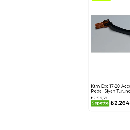
Ktm Exc 17-20 Acce
Pedalı Siyah Turun
₺2.516,39
₺2.264
Sepette