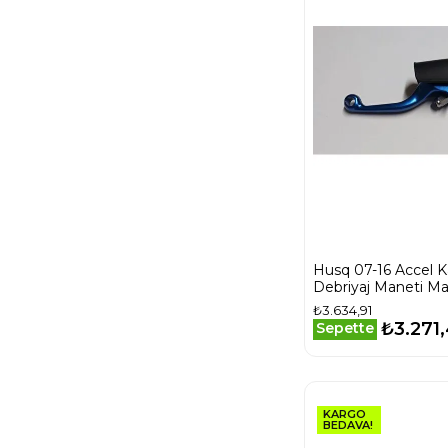
Husq 07-16 Accel Ka
Debriyaj Maneti Ma
₺3.634,91
₺3.271
Sepette
KARGO
BEDAVA!