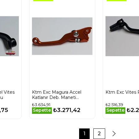
l Vites
Ktm Exc Magura Accel
Ktm Exc Vites 
cu
Katlanır Deb. Maneti
Turuncu
₺3.634,91
₺2.516,39
,75
₺3.271,42
₺2.
Sepette
Sepette
1
2