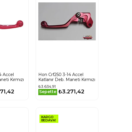
4 Accel
Hon Crf250 3-14 Accel
neti Kırmızı
Katlanır Deb. Maneti Kırmızı
₺3.634,91
71,42
₺3.271,42
Sepette
KARGO
BEDAVA!