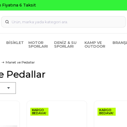
Seçili Ürünlerde ₺2000 Üzeri ₺200 İndirim Kodu: AGUSTOS20
BISIKLET
MOTOR
DENIZ & SU
KAMP VE
BRANŞ
SPORLARI
SPORLARI
OUTDOOR
Manet ve Pedallar
 Pedallar
KARGO
KARGO
BEDAVA!
BEDAVA!