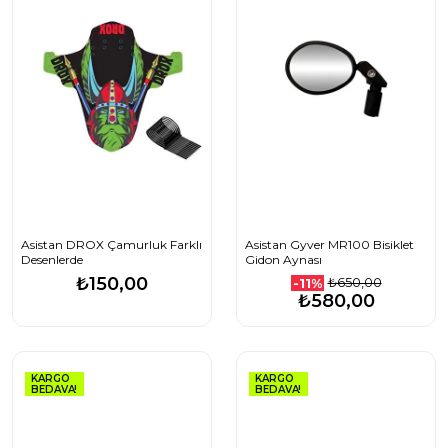
Asistan DROX Çamurluk Farklı
Asistan Gyver MR100 Bisiklet
Desenlerde
Gidon Aynası
₺150,00
₺650,00
-11%
₺580,00
KARGO
KARGO
BEDAVA!
BEDAVA!