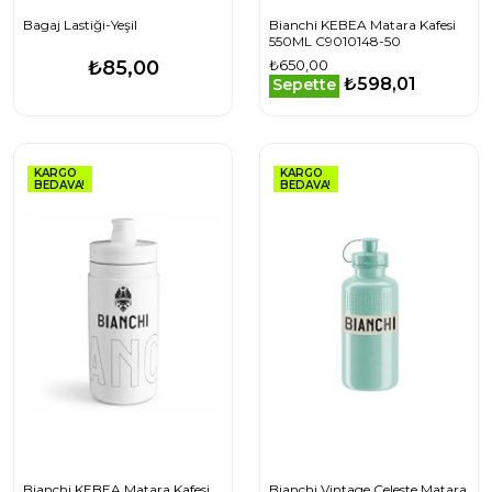
Bagaj Lastiği-Yeşil
Bianchi KEBEA Matara Kafesi
550ML C9010148-50
₺85,00
₺650,00
₺598,01
Sepette
KARGO
KARGO
BEDAVA!
BEDAVA!
Bianchi KEBEA Matara Kafesi
Bianchi Vintage Celeste Matara