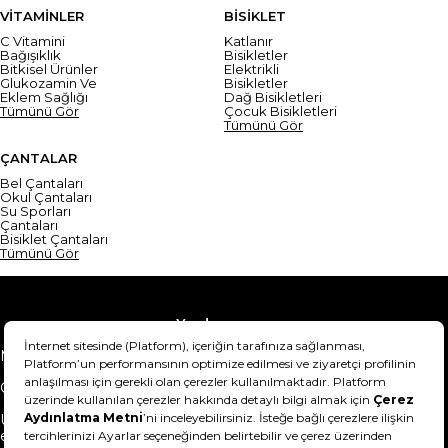
VİTAMİNLER
BİSİKLET
C Vitamini
Katlanır
Bağışıklık
Bisikletler
Bitkisel Ürünler
Elektrikli
Glukozamin Ve
Bisikletler
Eklem Sağlığı
Dağ Bisikletleri
Tümünü Gör
Çocuk Bisikletleri
Tümünü Gör
ÇANTALAR
Bel Çantaları
Okul Çantaları
Su Sporları
Çantaları
Bisiklet Çantaları
Tümünü Gör
Yardım
Mesafeli Satış Sözleşmesi
Teslimat Bilgisi
Gizlilik Sözleşmesi
Şartlar & Koşullar
Ürünümü nasıl iade
Hakkımızda
edebilirim?