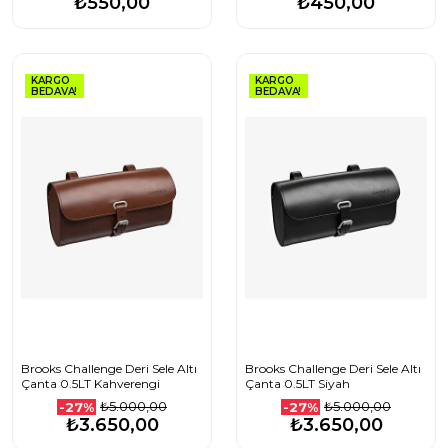
₺550,00
₺450,00
KARGO
KARGO
BEDAVA!
BEDAVA!
Brooks Challenge Deri Sele Altı
Brooks Challenge Deri Sele Altı
Çanta 0.5LT Kahverengi
Çanta 0.5LT Siyah
₺5.000,00
₺5.000,00
-27%
-27%
₺3.650,00
₺3.650,00