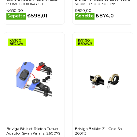
550ML C9010148-50
500ML C9010130 Elite
₺650,00
₺950,00
₺598,01
₺874,01
Sepette
Sepette
KARGO
KARGO
BEDAVA!
BEDAVA!
Briviga Bisiklet Telefon Tutucu
Briviga Bisiklet Zili Gold Sol
Adaptör Siyah Kırmızı 260079
260113