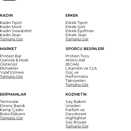
KADIN
ERKEK
Kadın Tişört
Erkek Tişört
Kadın Mont
Erkek Şort
Kadın Sweatshirt
Erkek Eşofman
Kadın Jean
Erkek Jean
Tümünü Gör
Tümünü Gör
MARKET
SPORCU BESİNLERİ
Protein Bar
Protein Tozu
Granola & Müsli
Amino Asit
Glutensiz
(BCAA)
Ekmekler
L Karnitin ve CLA
Yulaf Ezmesi
Güç ve
Tümünü Gör
Performans
Takviyeleri
Tümünü Gör
EKİPMANLAR
KOZMETİK
Termoslar
Saç Bakım
Direnç Bandı
Ürünleri
Kamp Çadırı
Parfüm ve
Boks Eldiveni
Deodorant
Tümünü Gör
Highlighter
Saç Boyası
Tümünü Gör