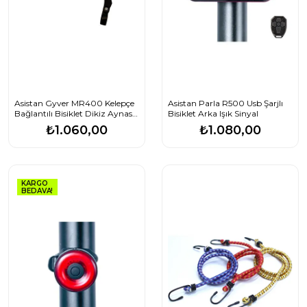
Asistan Gyver MR400 Kelepçe
Asistan Parla R500 Usb Şarjlı
Bağlantılı Bisiklet Dikiz Aynası |
Bisiklet Arka Işık Sinyal
SafetyMirror
₺1.060,00
₺1.080,00
KARGO
BEDAVA!