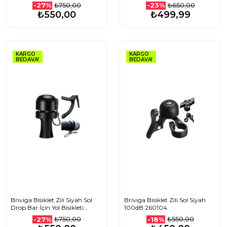
₺750,00
₺650,00
-27%
-23%
₺550,00
₺499,99
KARGO
KARGO
BEDAVA!
BEDAVA!
Briviga Bisiklet Zili Siyah Sol
Briviga Bisiklet Zili Sol Siyah
Drop Bar İçin Yol Bisikleti
100dB 260104
Gidonu Uyumlu 80dB 260101
₺750,00
₺550,00
-27%
-18%