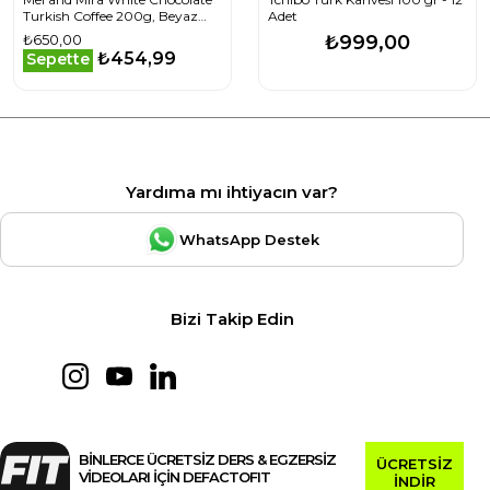
Turkish Coffee 200g, Beyaz
Adet
Çikolata Aromalı Türk Kahvesi
₺650,00
₺999,00
₺454,99
Sepette
Yardıma mı ihtiyacın var?
WhatsApp Destek
Bizi Takip Edin
BİNLERCE ÜCRETSİZ DERS & EGZERSİZ
ÜCRETSİZ
VİDEOLARI İÇİN DEFACTOFIT
İNDİR