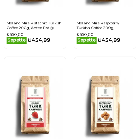
Mel and Mira Pistachio Turkish
Mel and Mira Raspberry
Coffee 200g, Antep Fıstığı
Turkish Coffee 200g,
Aromalı Türk Kahvesi
Böğürtlen Aromalı Türk
₺650,00
₺650,00
Kahvesi
₺454,99
₺454,99
Sepette
Sepette