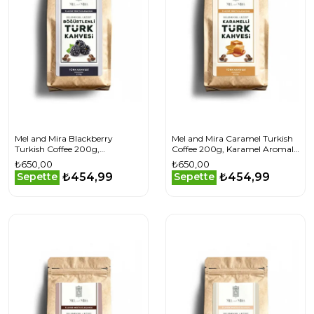
Mel and Mira Blackberry
Mel and Mira Caramel Turkish
Turkish Coffee 200g,
Coffee 200g, Karamel Aromalı
Böğürtlen Aromalı Türk
Türk Kahvesi
₺650,00
₺650,00
Kahvesi
₺454,99
₺454,99
Sepette
Sepette