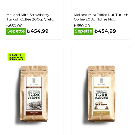
Mel and Mira Strawberry
Mel and Mira Toffee Nut Turkish
Turkish Coffee 200g, Çilek
Coffee 200g, Toffee Nut
Aromalı Türk Kahvesi
Aromalı Türk Kahvesi
₺650,00
₺650,00
₺454,99
₺454,99
Sepette
Sepette
KARGO
BEDAVA!