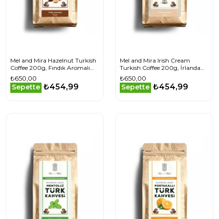
Mel and Mira Hazelnut Turkish
Mel and Mira Irish Cream
Coffee 200g, Fındık Aromalı
Turkish Coffee 200g, İrlanda
Türk Kahvesi
Kremalı Aromalı Türk Kahvesi
₺650,00
₺650,00
₺454,99
₺454,99
Sepette
Sepette