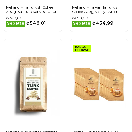
Mel and Mira Turkish Coffee
Mel and Mira Vanilla Turkish
200g, Saf Türk Kahvesi, Odun
Coffee 200g, Vanilya Aromalı
Ateşinde Kavrulmuş Arabica
Türk Kahvesi
₺780,00
₺650,00
Çekirdeği
₺546,01
₺454,99
Sepette
Sepette
KARGO
BEDAVA!
Mel and Mira White Chocolate
Tchibo Türk Kahvesi 100 gr - 12