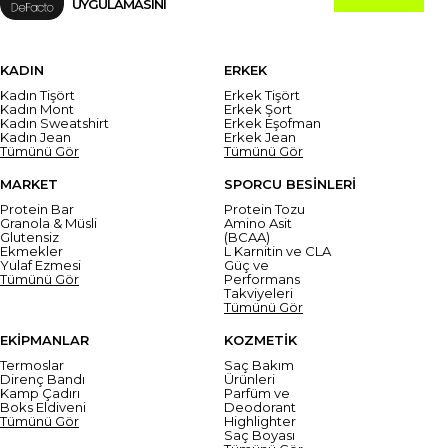
UYGULAMASINI
KADIN
ERKEK
Kadın Tişört
Erkek Tişört
Kadın Mont
Erkek Şort
Kadın Sweatshirt
Erkek Eşofman
Kadın Jean
Erkek Jean
Tümünü Gör
Tümünü Gör
MARKET
SPORCU BESİNLERİ
Protein Bar
Protein Tozu
Granola & Müsli
Amino Asit
Glutensiz
(BCAA)
Ekmekler
L Karnitin ve CLA
Yulaf Ezmesi
Güç ve
Tümünü Gör
Performans
Takviyeleri
Tümünü Gör
EKİPMANLAR
KOZMETİK
Termoslar
Saç Bakım
Direnç Bandı
Ürünleri
Kamp Çadırı
Parfüm ve
Boks Eldiveni
Deodorant
Tümünü Gör
Highlighter
Saç Boyası