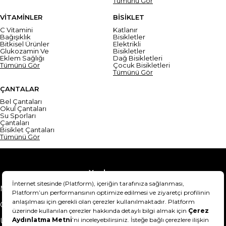
Tümünü Gör
VİTAMİNLER
BİSİKLET
C Vitamini
Katlanır
Bağışıklık
Bisikletler
Bitkisel Ürünler
Elektrikli
Glukozamin Ve
Bisikletler
Eklem Sağlığı
Dağ Bisikletleri
Tümünü Gör
Çocuk Bisikletleri
Tümünü Gör
ÇANTALAR
Bel Çantaları
Okul Çantaları
Su Sporları
Çantaları
Bisiklet Çantaları
Tümünü Gör
Yardım
Mesafeli Satış Sözleşmesi
Teslimat Bilgisi
Gizlilik Sözleşmesi
Şartlar & Koşullar
Ürünümü nasıl iade
Hakkımızda