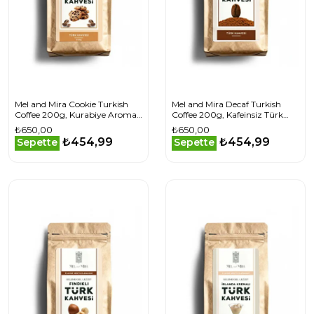
Mel and Mira Cookie Turkish
Mel and Mira Decaf Turkish
Coffee 200g, Kurabiye Aromalı
Coffee 200g, Kafeinsiz Türk
Türk Kahvesi
Kahvesi
₺650,00
₺650,00
₺454,99
₺454,99
Sepette
Sepette